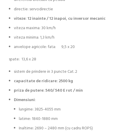
directie: servodirectie
viteze: 12 inainte / 12 inapoi, cu inversor mecanic
viteza maxima: 30 km/h
viteza minima: 1,3 km/h
anvelope agricole: fata: 9,5 x 20
spate: 13,6 x 28
sistem de prindere in 3 puncte Cat. 2
capacitate de ridicare: 2500 kg
priza de putere: 540/ 540 E rot / min
Dimensiuni
:
lungime: 3825-4055 mm
latime: 1840-1880 mm
Inaltime: 2690 – 2480 mm (cu cadru ROPS)