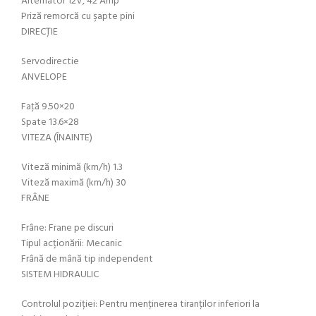
Alternator 12V, 42 Amp
Priză remorcă cu şapte pini
DIRECŢIE
Servodirectie
ANVELOPE
Faţă 9.50×20
Spate 13.6×28
VITEZA (ÎNAINTE)
Viteză minimă (km/h) 1.3
Viteză maximă (km/h) 30
FRÂNE
Frâne: Frane pe discuri
Tipul acționării: Mecanic
Frână de mână tip independent
SISTEM HIDRAULIC
Controlul poziției: Pentru menținerea tiranților inferiori la