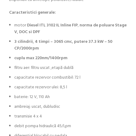
Caracteristici generale:
motor
Diesel ITL 3102 IL Inline FIP
,
norma de poluare Stage
V, DOC si DPF
3 cilindrii, 4 timpi – 3065 cmc, putere 37.3 kW – 50
CP/2000rpm
cuplu max 220nm/1400rpm
filtru aer: filtru uscat ,etapă dublă
capacitate rezervor combustibil: 72 l
capacitate rezervor ulei: 8,5 l
baterie: 12 V, 110 Ah
ambreiaj: uscat, dubludisc
transmisie 4 x 4
debit pompa hidraulică 45/Lpm
diferential blocabil cu pedala