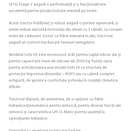
12+12 Stage V asigură o performanţă şi o funcţionalitate
excelentă pentru productivitate maximă pe teren.
Acest tractor îndrăzneţ şi robust asigură o putere superioară, şi
emisii reduse datorită motorului său diesel cu 3 cilindri, cu consum
redus de carburant. Dotat cu frâne imersate în ulei, tractorul
asigură un control mai bun pe terenuri neregulate.
Modelul Solis 50 este recunoscut atât pentru cuplul ridicat dar şi
pentru capacitate mare de ridicare de 2500 kg. Puteţi opta
pentru achiziţionarea unui model Solis 50 cu structura de
protecţie împotriva răsturnării – ROPS sau cu cabină complet
echipată, de sporire a confortului şoferului în condiţii climatice
dificile.
Tractorul dispune, de asemenea, de o opţiune cu frâne
hidraulice/pneumatice pentru remorcă, pentru diverse funcţii ale
remorcii şi caracteristica Lift-O-Matic pentru uşurinţă la
operaţiunile hidraulice.
Disponibil cu anvelope polarizate/radiale