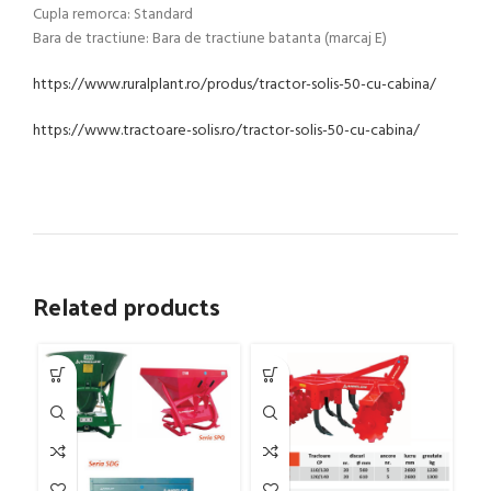
Cupla remorca: Standard
Bara de tractiune: Bara de tractiune batanta (marcaj E)
https://www.ruralplant.ro/produs/tractor-solis-50-cu-cabina/
https://www.tractoare-solis.ro/tractor-solis-50-cu-cabina/
Related products
Fo
Pr