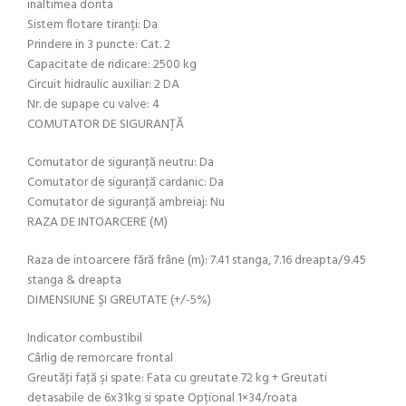
inaltimea dorita
Sistem flotare tiranți: Da
Prindere in 3 puncte: Cat. 2
Capacitate de ridicare: 2500 kg
Circuit hidraulic auxiliar: 2 DA
Nr. de supape cu valve: 4
COMUTATOR DE SIGURANŢĂ
Comutator de siguranţă neutru: Da
Comutator de siguranţă cardanic: Da
Comutator de siguranţă ambreiaj: Nu
RAZA DE INTOARCERE (M)
Raza de intoarcere fără frâne (m): 7.41 stanga, 7.16 dreapta/9.45
stanga & dreapta
DIMENSIUNE ŞI GREUTATE (+/-5%)
Indicator combustibil
Cârlig de remorcare frontal
Greutăţi faţă şi spate: Fata cu greutate 72 kg + Greutati
detasabile de 6x31kg si spate Opțional 1×34/roata