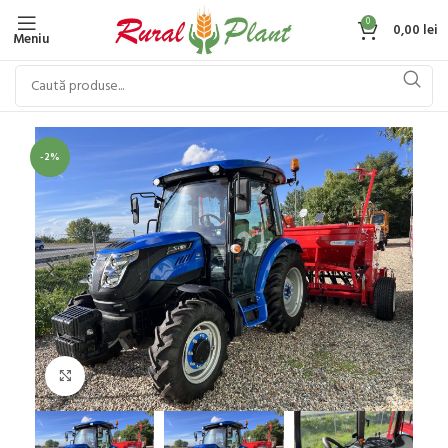
0
0,00
lei
Meniu
-2%
Click to enlarge