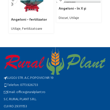
ro
Angeloni – în X și
combinat
Discuri
,
Utilaje
Angeloni – fertilizator
Utilaje
,
Fertilizatoare
LUGOJ STR. A.C. POPOVICI NR 19
Telefon: 0773.926.733
Email: office@ruralplant.ro
S.C. RURAL PLANT S.R.L.
CUI RO 29311153