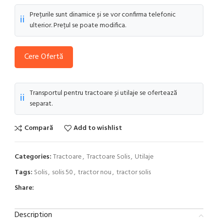
Prețurile sunt dinamice și se vor confirma telefonic
ℹ️
ulterior. Prețul se poate modifica.
Cere Ofertă
Transportul pentru tractoare și utilaje se ofertează
ℹ️
separat.
Compară
Add to wishlist
Categories:
Tractoare
,
Tractoare Solis
,
Utilaje
Tags:
Solis
,
solis 50
,
tractor nou
,
tractor solis
Share:
Description