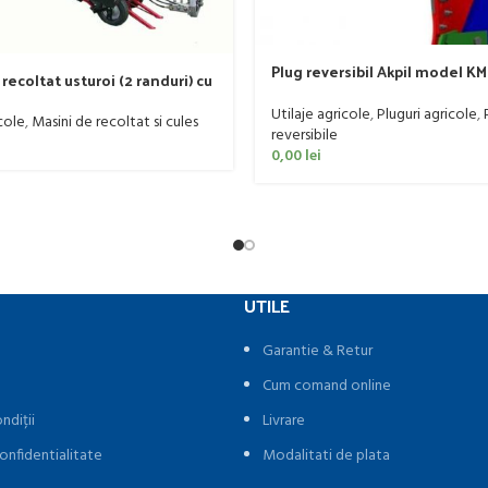
Plug reversibil Akpil model KM 
recoltat usturoi (2 randuri) cu
trupite, 90-140 CP
 prindere ERME model RL 2, 70
Utilaje agricole
,
Pluguri agricole
,
cole
,
Masini de recoltat si cules
reversibile
0,00
lei
UTILE
Garantie & Retur
Cum comand online
ndiții
Livrare
onfidentialitate
Modalitati de plata