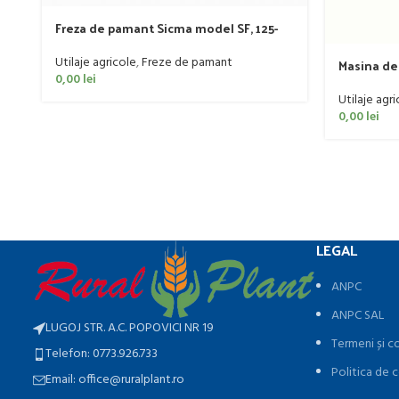
Freza de pamant Sicma model SF, 125-
185cm, 20-50 CP
Utilaje agricole
,
Freze de pamant
Masina de 
0,00
lei
sistem de
CP
Utilaje agri
0,00
lei
LEGAL
ANPC
ANPC SAL
LUGOJ STR. A.C. POPOVICI NR 19
Termeni și co
Telefon: 0773.926.733
Politica de c
Email: office@ruralplant.ro