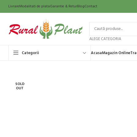
Livrare
Modalitati de plata
Garantie & Retur
Blog
Contact
ALEGE CATEGORIA
Categorii
Acasa
Magazin Online
Tra
SOLD
OUT