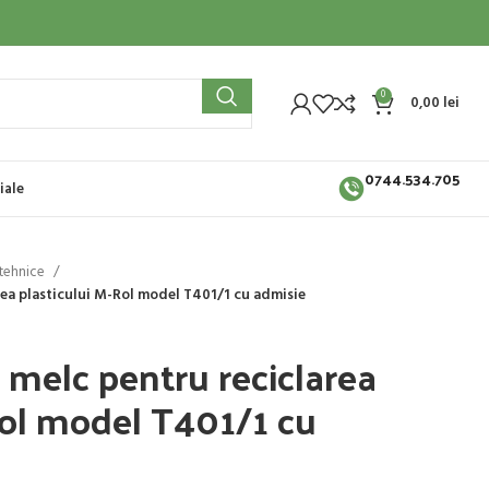
0
0,00
lei
0744.534.705
iale
otehnice
ea plasticului M-Rol model T401/1 cu admisie
 melc pentru reciclarea
Rol model T401/1 cu