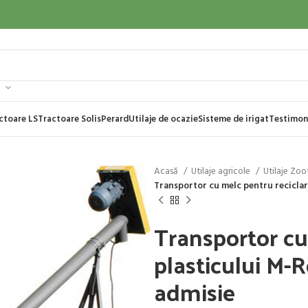
ctoare LS
Tractoare Solis
Perard
Utilaje de ocazie
Sisteme de irigat
Testimon
Acasă
Utilaje agricole
Utilaje Zo
Transportor cu melc pentru reciclar
Transportor cu
plasticului M-
admisie