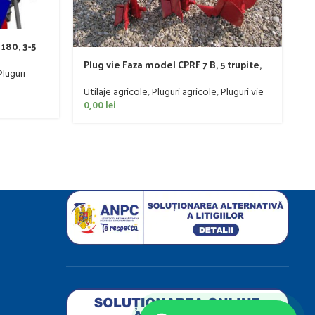
180, 3-5
Plug vie Faza model CPRF 7 B, 5 trupite,
P
Pluguri
60-90 CP
Utilaje agricole
,
Pluguri agricole
,
Pluguri vie
P
0,00
lei
Ut
0