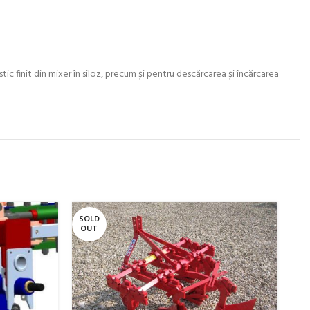
ic finit din mixer în siloz, precum și pentru descărcarea și încărcarea
SOLD
SO
OUT
O