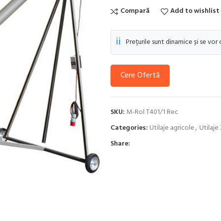
Compară
Add to wishlist
ℹ️
Prețurile sunt dinamice și se vor
Cere Ofertă
SKU:
M-Rol T401/1 Rec
Categories:
Utilaje agricole
,
Utilaj
Share: