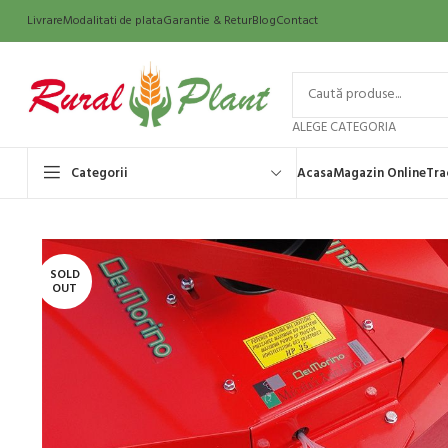
Livrare
Modalitati de plata
Garantie & Retur
Blog
Contact
ALEGE CATEGORIA
Categorii
Acasa
Magazin Online
Tra
SOLD
OUT