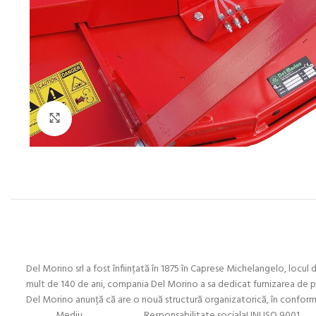
Click to enlarge
Del Morino srl a fost înființată în 1875 în Caprese Michelangelo, locul 
mult de 140 de ani, compania Del Morino a sa dedicat furnizarea de produs
Del Morino anunță că are o nouă structură organizatorică, în con
Mediu Responsabilitate socialaUNI ISO 9001 OHSAS 18