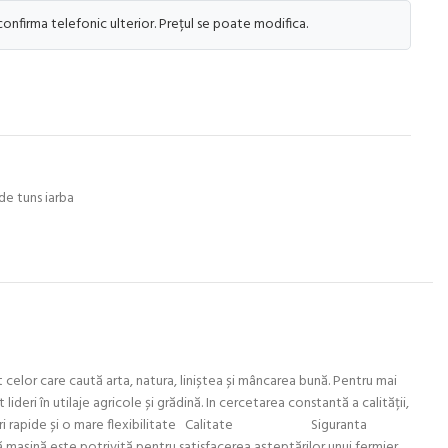
 confirma telefonic ulterior. Prețul se poate modifica.
 de tuns iarba
t celor care caută arta, natura, liniștea și mâncarea bună. Pentru mai
ideri în utilaje agricole și grădină. In cercetarea constantă a calității,
eri răspunsuri rapide și o mare flexibilitate Calitate Siguranta
vită pentru satisfacerea așteptărilor unui fermier