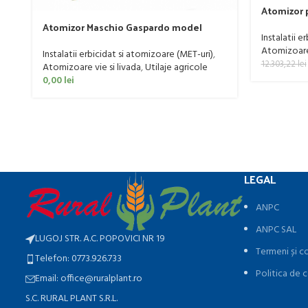
Atomizor p
livada Buf
Atomizor Maschio Gaspardo model
Instalatii e
Futura Avant 1000/800/121 E
Atomizoare 
Instalatii erbicidat si atomizoare (MET-uri)
,
12.303,22
lei
Atomizoare vie si livada
,
Utilaje agricole
0,00
lei
LEGAL
ANPC
ANPC SAL
LUGOJ STR. A.C. POPOVICI NR 19
Termeni și co
Telefon: 0773.926.733
Politica de c
Email: office@ruralplant.ro
S.C. RURAL PLANT S.R.L.