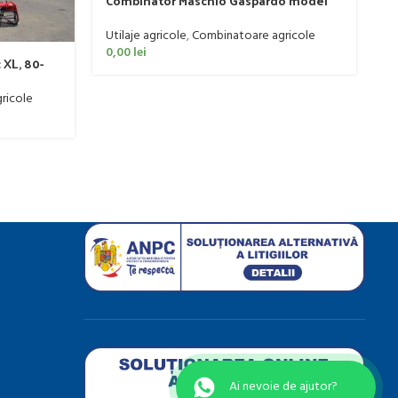
Combinator Maschio Gaspardo model
F
Sandokan, 120-190 CP
1
Utilaje agricole
,
Combinatoare agricole
Ut
0,00
lei
0
 XL, 80-
ricole
Ai nevoie de ajutor?