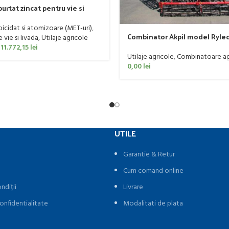
urtat zincat pentru vie si
er, model Ronda, 300 litri
rbicidat si atomizoare (MET-uri)
,
Combinator Akpil model Rylec
vie si livada
,
Utilaje agricole
160 CP
11.772,15
lei
Utilaje agricole
,
Combinatoare ag
0,00
lei
UTILE
Garantie & Retur
Cum comand online
ndiții
Livrare
onfidentialitate
Modalitati de plata