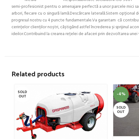
semi-profesionist pentru o amenajare perfectă a unor parcele mici sau
arbori, fiecare cu o singură lamă.Descărcare laterală.Sistem opțional 
progresul nostru cu 4 puncte fundamentale.Va garantam că contribuția 
cerințelor clienților noștri, câștigând astfel încrederea și sprijinul a
ideilor.Contribuind la crearea rețelei de afaceri prin dezvoltarea unei v
Related products
SOLD
-4%
OUT
SOLD
OUT