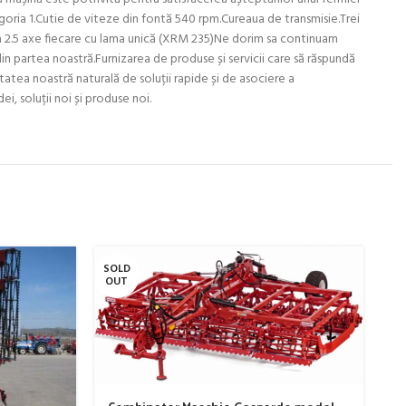
goria 1.Cutie de viteze din fontă 540 rpm.Cureaua de transmisie.Trei
ria 2.5 axe fiecare cu lama unică (XRM 235)Ne dorim sa continuam
n partea noastră.Furnizarea de produse și servicii care să răspundă
itatea noastră naturală de soluții rapide și de asociere a
ei, soluții noi și produse noi.
SOLD
SO
OUT
O