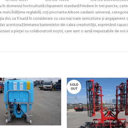
 în domeniul horticulturiiEchipament standard:Prindere în trei puncte, cate
de mulci.Înălțime reglabilă, roți pivotante.Arbore cardanic universal, catego
dvs. va fi luată în considerare cu cea mai mare seriozitate și angajament di
cordat acestora.Eliminarea barierelelor din calea creativității, exprimând capac
iziuni a pieței cu colaboratorii noștri, care sunt o sursă inepuizabile de noi id
SOLD
OUT