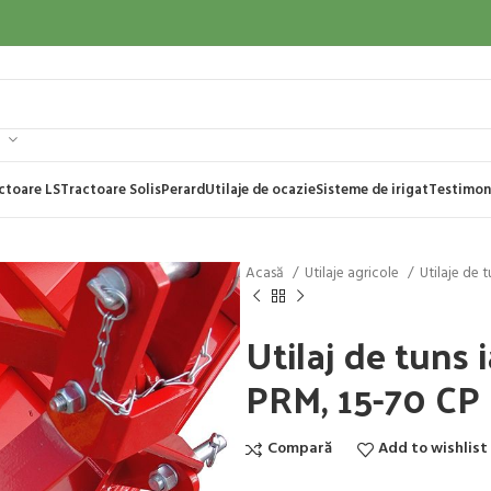
ctoare LS
Tractoare Solis
Perard
Utilaje de ocazie
Sisteme de irigat
Testimon
Acasă
Utilaje agricole
Utilaje de 
Utilaj de tuns
PRM, 15-70 CP
Compară
Add to wishlist