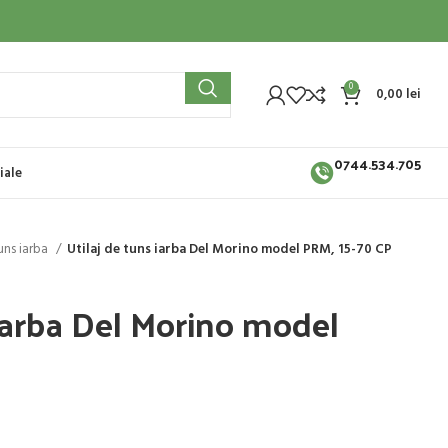
0
0,00
lei
0744.534.705
iale
tuns iarba
Utilaj de tuns iarba Del Morino model PRM, 15-70 CP
 iarba Del Morino model