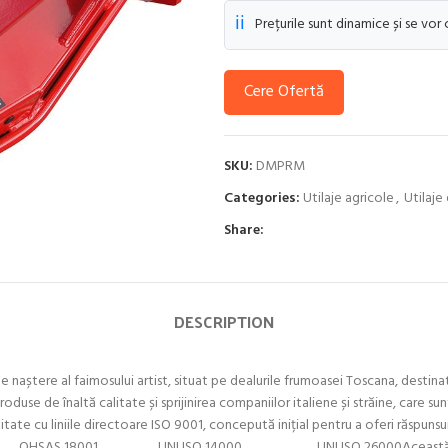
ℹ️
Prețurile sunt dinamice și se vor
Cere Ofertă
SKU:
DMPRM
Categories:
Utilaje agricole
,
Utilaje
Share:
DESCRIPTION
de naștere al faimosului artist, situat pe dealurile frumoasei Toscana, destina
e de înaltă calitate și sprijinirea companiilor italiene și străine, care sunt l
formitate cu liniile directoare ISO 9001, concepută inițial pentru a of
001 UNI ISO 14000 UNI ISO 26000Această mașină este potri