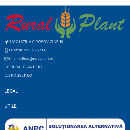
LUGOJ STR. A.C. POPOVICI NR 19
Telefon: 0773.926.733
Email: office@ruralplant.ro
S.C. RURAL PLANT S.R.L.
CUI RO 29311153
LEGAL
UTILE