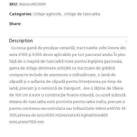
SKU:
MatevMOWM
Categories:
Utilaje agricole
,
Utilaje de tuns iarba
Share:
Description
Cu noua gamă de produse versatilă, tractoarele John Deere din
seria X100 și X300 devin aplicabile pe tot parcursul anului. În plus
față de o mașină de tuns iarbă mare pentru îngrijirea gazonului,
gama de utilaje destinate utilizării cu tractoare de grădină
compacte include de asemenea o măturătoare, o lamă de
zăpadă și o suflanta de zăpadă pentru întreținerea pe timp de
iarnă, precum și o remorcă de transport. Are o lățime de tăiere
de 100 cm si este o construcție foarte robustă, cu uzură scăzută.
Masina de tuns iarba este potrivita pentru iarba inalta, precum si
pentru cresterea necontrolata sau tufisuri.Date tehniceMOW-M
100Latimea de lucru1000 mGreutate43 kgInaltime400
mmLatime1100 mm