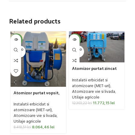
Related products
SOL
-4%
-4%
U
SOLD O
SOLD O
UT
UT
Atomizor purtat zincat
pentru vie si livada
Co
Bufer, model Ronda,
Instalatii erbicidat si
Ry
300 litri
atomizoare (MET-uri)
,
Ut
Atomizoare vie si livada
,
Atomizor purtat vopsit,
Co
Utilaje agricole
pentru vie si livada
0
11.772,15
lei
Bufer, model Ronda
12.303,22
lei
Instalatii erbicidat si
Clasic, 200 litri
atomizoare (MET-uri)
,
Atomizoare vie si livada
,
Utilaje agricole
8.064,46
lei
8.418,51
lei