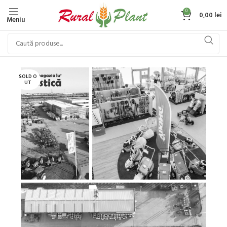
0
0,00
lei
Meniu
SOLD O
UT