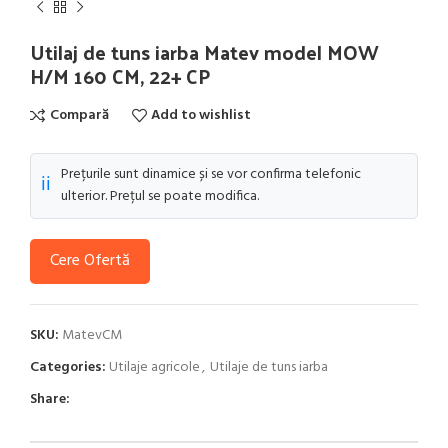
Utilaj de tuns iarba Matev model MOW
H/M 160 CM, 22+ CP
Compară
Add to wishlist
Prețurile sunt dinamice și se vor confirma telefonic
ℹ️
ulterior. Prețul se poate modifica.
Cere Ofertă
SKU:
MatevCM
Categories:
Utilaje agricole
,
Utilaje de tuns iarba
Share: