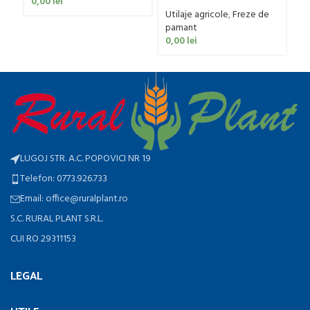
model IGNH, 30-60 CP
0,00
lei
Utilaje agricole
,
Freze de
pamant
0,00
lei
LUGOJ STR. A.C. POPOVICI NR 19
Telefon: 0773.926.733
Email: office@ruralplant.ro
S.C. RURAL PLANT S.R.L.
CUI RO 29311153
LEGAL