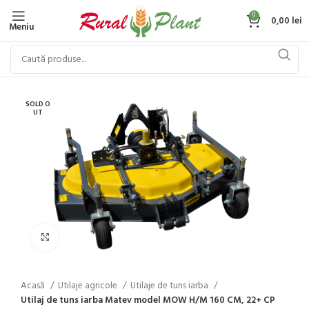
0
0,00
lei
Meniu
SOLD O
UT
Click to enlarge
Acasă
Utilaje agricole
Utilaje de tuns iarba
Utilaj de tuns iarba Matev model MOW H/M 160 CM, 22+ CP