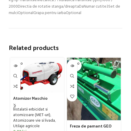
kgTip TransmisieMecanica / HidraulicaTransmisie (rpm)1000 /
2000Directia de rotatie stanga/dreaptaDaNumar cutite3Set de
mulciOptionalGrapa pentru iarbaOptional
Related products
SOLD O
SOLD O
SOL
UT
UT
U
Gr
G
D
Atomizor Maschio
Ut
4
Gaspardo model Futura
ag
Avant 1000/800/121 E
0
Instalatii erbicidat si
atomizoare (MET-uri)
,
Atomizoare vie si livada
,
Freza de pamant GEO
Utilaje agricole