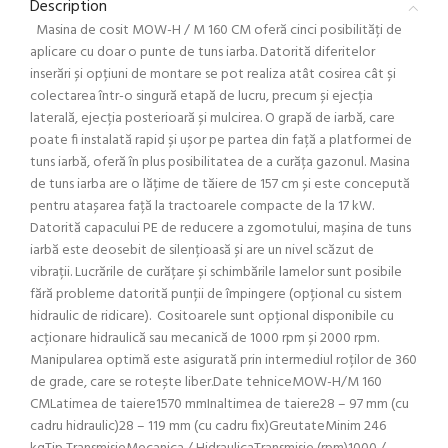
Description
Masina de cosit MOW-H / M 160 CM oferă cinci posibilități de
aplicare cu doar o punte de tuns iarba. Datorită diferitelor
inserări și opțiuni de montare se pot realiza atât cosirea cât și
colectarea într-o singură etapă de lucru, precum și ejecția
laterală, ejecția posterioară și mulcirea. O grapă de iarbă, care
poate fi instalată rapid și ușor pe partea din față a platformei de
tuns iarbă, oferă în plus posibilitatea de a curăța gazonul. Masina
de tuns iarba are o lățime de tăiere de 157 cm și este concepută
pentru atașarea față la tractoarele compacte de la 17 kW.
Datorită capacului PE de reducere a zgomotului, mașina de tuns
iarbă este deosebit de silențioasă și are un nivel scăzut de
vibrații. Lucrările de curățare și schimbările lamelor sunt posibile
fără probleme datorită punții de împingere (opțional cu sistem
hidraulic de ridicare). Cositoarele sunt opțional disponibile cu
acționare hidraulică sau mecanică de 1000 rpm și 2000 rpm.
Manipularea optimă este asigurată prin intermediul roților de 360
de grade, care se rotește liber.Date tehniceMOW-H/M 160
CMLatimea de taiere1570 mmInaltimea de taiere28 – 97 mm (cu
cadru hidraulic)28 – 119 mm (cu cadru fix)GreutateMinim 246