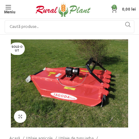
0
0,00
lei
Meniu
SOLD O
UT
Click to enlarge
Acasă
Utilaje agricole
Utilaje de tuns iarba