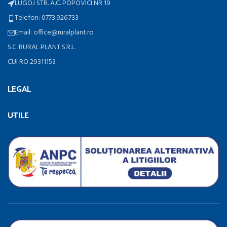
LUGOJ STR. A.C. POPOVICI NR 19
Telefon: 0773.926.733
Email: office@ruralplant.ro
S.C. RURAL PLANT S.R.L.
CUI RO 29311153
LEGAL
UTILE