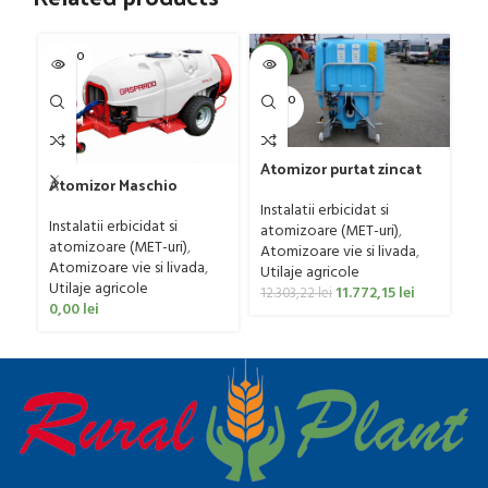
SOLD O
SOL
-4%
UT
U
SOLD O
UT
Atomizor purtat zincat
Atomizor Maschio
pentru vie si livada
Gr
Gaspardo model Futura
Bufer, model Ronda,
Instalatii erbicidat si
G
Avant 1000/800/121 E
Instalatii erbicidat si
300 litri
atomizoare (MET-uri)
,
Ut
atomizoare (MET-uri)
,
Atomizoare vie si livada
,
ag
Atomizoare vie si livada
,
Utilaje agricole
0
Utilaje agricole
11.772,15
lei
12.303,22
lei
0,00
lei