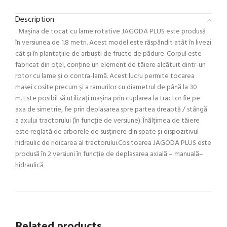
Description
Maşina de tocat cu lame rotative JAGODA PLUS este produsă
în versiunea de 1.8 metri. Acest model este răspândit atât în livezi
cât și în plantațiile de arbuşti de fructe de pădure. Corpul este
fabricat din oțel, conţine un element de tăiere alcătuit dintr-un
rotor cu lame și o contra-lamă. Acest lucru permite tocarea
masei cosite precum și a ramurilor cu diametrul de până la 30
m. Este posibil să utilizați maşina prin cuplarea la tractor fie pe
axa de simetrie, fie prin deplasarea spre partea dreaptă / stângă
a axului tractorului (în funcție de versiune). Înălțimea de tăiere
este reglată de arborele de susținere din spate și dispozitivul
hidraulic de ridicarea al tractorului.Cositoarea JAGODA PLUS este
produsă în 2 versiuni în funcţie de deplasarea axială:– manuală–
hidraulică
Related products