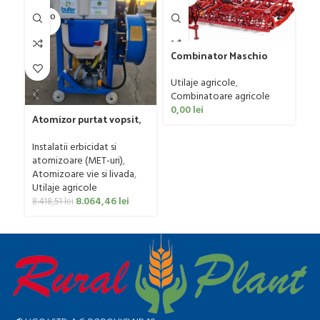
SOLD O
UT
Combinator Maschio
Gaspardo model
Sandokan, 120-190 CP
Utilaje agricole
,
Combinatoare agricole
0,00
lei
Atomizor purtat vopsit,
pentru vie si livada
F
Bufer, model Ronda
Instalatii erbicidat si
mo
Clasic, 200 litri
atomizoare (MET-uri)
,
Ut
Atomizoare vie si livada
,
p
Utilaje agricole
0
8.064,46
lei
8.418,51
lei