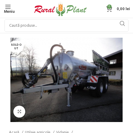
0
0,00
lei
Meniu
SOLD O
UT
Click to enlarge
Acasă
Utilaje agricole
Vidanje