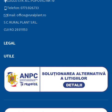
LUGOJ STR. A.C. POPOVICI NR 19
Telefon: 0773.926.733
Email: office@ruralplant.ro
S.C. RURAL PLANT S.R.L.
CUI RO 29311153
LEGAL
UTILE