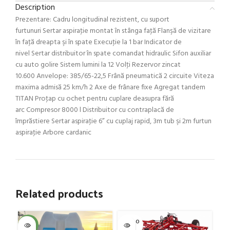
Description
Prezentare: Cadru longitudinal rezistent, cu suport
furtunuri Sertar aspiraţie montat în stânga faţă Flanşă de vizitare
în faţă dreapta şi în spate Execuţie la 1 bar Indicator de
nivel Sertar distribuitor în spate comandat hidraulic Sifon auxiliar
cu auto golire Sistem lumini la 12 Volţi Rezervor zincat
10.600 Anvelope: 385/65-22,5 Frână pneumatică 2 circuite Viteza
maxima admisă 25 km/h 2 Axe de frânare fixe Agregat tandem
TITAN Proţap cu ochet pentru cuplare deasupra fără
arc Compresor 8000 l Distribuitor cu contraplacă de
împrăstiere Sertar aspiraţie 6” cu cuplaj rapid, 3m tub şi 2m furtun
aspiraţie Arbore cardanic
Related products
SOLD O
SOL
-4%
UT
U