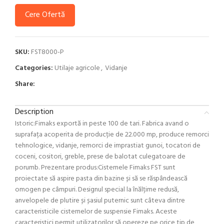
Cere Ofertă
SKU:
FST8000-P
Categories:
Utilaje agricole
,
Vidanje
Share:
Description
Istoric:Fimaks exportă in peste 100 de tari. Fabrica avand o
suprafața acoperita de producție de 22.000 mp, produce remorci
tehnologice, vidanje, remorci de imprastiat gunoi, tocatori de
coceni, cositori, greble, prese de balotat culegatoare de
porumb. Prezentare produs:Cisternele Fimaks FST sunt
proiectate să aspire pasta din bazine și să se răspândească
omogen pe câmpuri. Designul special la înălțime redusă,
anvelopele de plutire și șasiul puternic sunt câteva dintre
caracteristicile cisternelor de suspensie Fimaks. Aceste
caracteristici permit utilizatorilor să opereze pe orice tip de