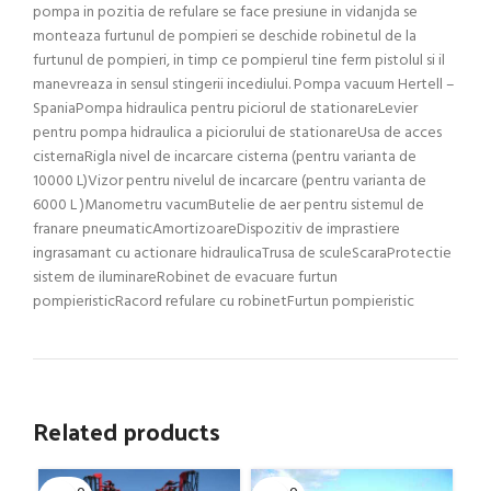
pompa in pozitia de refulare se face presiune in vidanjda se
monteaza furtunul de pompieri se deschide robinetul de la
furtunul de pompieri, in timp ce pompierul tine ferm pistolul si il
manevreaza in sensul stingerii incediului. Pompa vacuum Hertell –
SpaniaPompa hidraulica pentru piciorul de stationareLevier
pentru pompa hidraulica a piciorului de stationareUsa de acces
cisternaRigla nivel de incarcare cisterna (pentru varianta de
10000 L)Vizor pentru nivelul de incarcare (pentru varianta de
6000 L )Manometru vacumButelie de aer pentru sistemul de
franare pneumaticAmortizoareDispozitiv de imprastiere
ingrasamant cu actionare hidraulicaTrusa de sculeScaraProtectie
sistem de iluminareRobinet de evacuare furtun
pompieristicRacord refulare cu robinetFurtun pompieristic
Related products