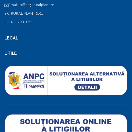
Email: office@ruralplant.ro
S.C. RURAL PLANT S.R.L.
CUI RO 29311153
LEGAL
UTILE