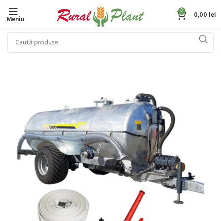
0
0,00
lei
Meniu