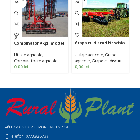
SOLD O
SOLD O
SOL
UT
UT
U
Pl
G
4 
Ut
ag
Grapa cu discuri Maschio
Combinator Akpil model
0
Gaspardo model MX 400
Rylec XL, 80-160 CP
Utilaje agricole
,
Grape
Utilaje agricole
,
agricole
,
Grape cu discuri
Combinatoare agricole
0,00
lei
0,00
lei
LUGOJ STR. A.C. POPOVICI NR 19
Telefon: 0773.926.733