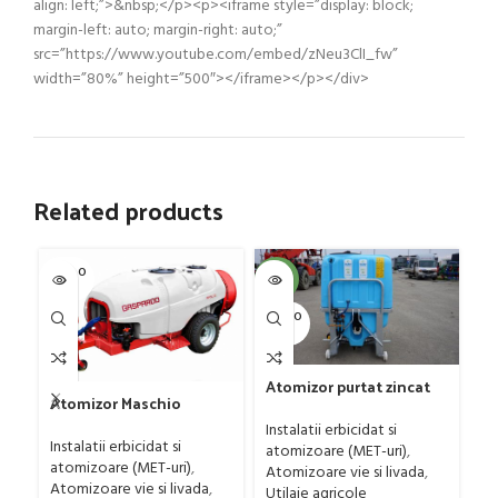
align: left;”>&nbsp;</p><p><iframe style=”display: block;
margin-left: auto; margin-right: auto;”
src=”https://www.youtube.com/embed/zNeu3ClI_fw”
width=”80%” height=”500″></iframe></p></div>
Related products
SOLD O
SOL
-4%
UT
U
SOLD O
UT
Fr
Atomizor purtat zincat
Atomizor Maschio
mo
pentru vie si livada
Gaspardo model Futura
50
Ut
Bufer, model Ronda,
Instalatii erbicidat si
Avant 1000/800/121 E
Instalatii erbicidat si
p
300 litri
atomizoare (MET-uri)
,
atomizoare (MET-uri)
,
0
Atomizoare vie si livada
,
Atomizoare vie si livada
,
Utilaje agricole