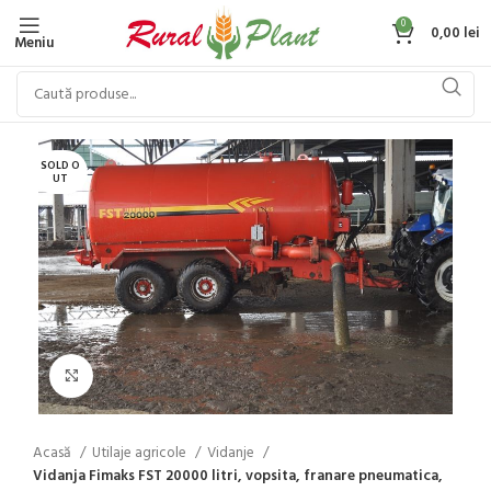
0
0,00
lei
Meniu
SOLD O
UT
Click to enlarge
Acasă
Utilaje agricole
Vidanje
Vidanja Fimaks FST 20000 litri, vopsita, franare pneumatica,