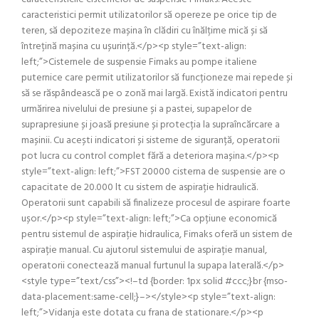
caracteristici permit utilizatorilor să opereze pe orice tip de
teren, să depoziteze mașina în clădiri cu înălțime mică și să
întrețină mașina cu ușurință.</p><p style=”text-align:
left;”>Cisternele de suspensie Fimaks au pompe italiene
puternice care permit utilizatorilor să funcționeze mai repede și
să se răspândească pe o zonă mai largă. Există indicatori pentru
urmărirea nivelului de presiune și a pastei, supapelor de
suprapresiune și joasă presiune și protecția la supraîncărcare a
mașinii. Cu acești indicatori și sisteme de siguranță, operatorii
pot lucra cu control complet fără a deteriora mașina.</p><p
style=”text-align: left;”>FST 20000 cisterna de suspensie are o
capacitate de 20.000 lt cu sistem de aspirație hidraulică.
Operatorii sunt capabili să finalizeze procesul de aspirare foarte
ușor.</p><p style=”text-align: left;”>Ca opțiune economică
pentru sistemul de aspirație hidraulica, Fimaks oferă un sistem de
aspirație manual. Cu ajutorul sistemului de aspirație manual,
operatorii conectează manual furtunul la supapa laterală.</p>
<style type=”text/css”><!–td {border: 1px solid #ccc;}br {mso-
data-placement:same-cell;}–></style><p style=”text-align:
left;”>Vidanja este dotata cu frana de stationare.</p><p