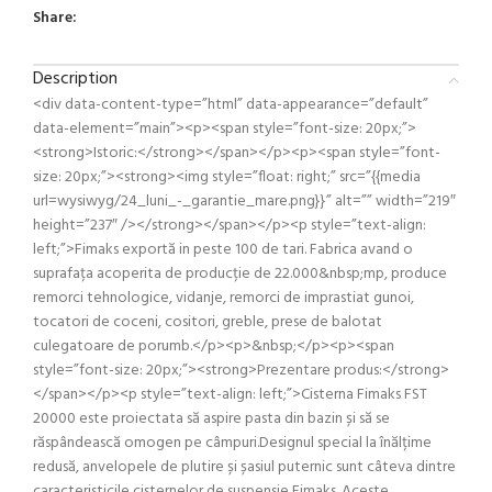
Share:
Description
<div data-content-type=”html” data-appearance=”default”
data-element=”main”><p><span style=”font-size: 20px;”>
<strong>Istoric:</strong></span></p><p><span style=”font-
size: 20px;”><strong><img style=”float: right;” src=”{{media
url=wysiwyg/24_luni_-_garantie_mare.png}}” alt=”” width=”219″
height=”237″ /></strong></span></p><p style=”text-align:
left;”>Fimaks exportă in peste 100 de tari. Fabrica avand o
suprafața acoperita de producție de 22.000&nbsp;mp, produce
remorci tehnologice, vidanje, remorci de imprastiat gunoi,
tocatori de coceni, cositori, greble, prese de balotat
culegatoare de porumb.</p><p>&nbsp;</p><p><span
style=”font-size: 20px;”><strong>Prezentare produs:</strong>
</span></p><p style=”text-align: left;”>Cisterna Fimaks FST
20000 este proiectata să aspire pasta din bazin și să se
răspândească omogen pe câmpuri.Designul special la înălțime
redusă, anvelopele de plutire și șasiul puternic sunt câteva dintre
caracteristicile cisternelor de suspensie Fimaks. Aceste