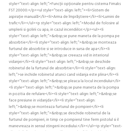
style=”text-align: left;”>Funcții opționale pentru cisterna Fimaks
FST 20000:</p><ul style=”text-align: left;”><li>Sistem de
aspirație manuală</li><li>Arma de împrăștiere</li><li>Lumini de
trafic</li></ul><p style=”text-align: left;”>Modul de folosire al
umplerii si golirii cu apa, in cazul incendiilor:</p><ul><li
style=”text-align: left;”>&nbsp;se pune maneta de la pompa pe
absorbtie</li><li style=”text-align: left;”>&nbsp;se monteaza
furtunul de absorbtie si se introduce in sursa de apa</li><li
style=”text-align: left;”>&nbsp;se creeaza vid in interiorul
vidanjei</li><li style=”text-align: left;”>&nbsp;se deschide
robinetul de la furtunul de absorbtie</li><li style=”text-align:
left;”>se inchide robinetul atunci cand vidanja este plina</li><li
style=”text-align: left;”>&nbsp;se pleaca la locul incendiului</li>
<li style=”text-align: left;”>&nbsp;se pune maneta de la pompa
in pozitia de refulare</li><li style=”text-align: left;”>&nbsp;se
face presiune in vidanjda</li><li style=”text-align:
left;”>&nbsp;se monteaza furtunul de pompieri</li><li
style=”text-align: left;”>&nbsp;se deschide robinetul de la
furtunul de pompieri, in timp ce pompierul tine ferm pistolul si il
manevreaza in sensul stingerii incediului.</li></ul><p style=”text-