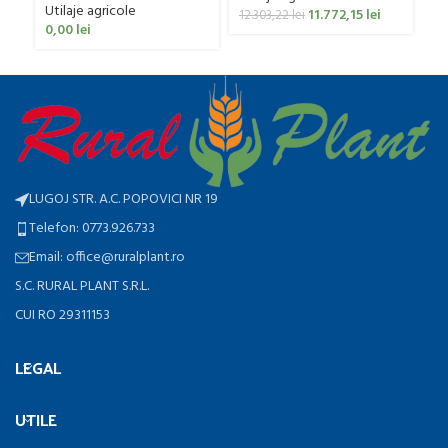
Utilaje agricole
11.772,15
lei
12.303,22
lei
0,00
lei
LUGOJ STR. A.C. POPOVICI NR 19
Telefon: 0773.926.733
Email: office@ruralplant.ro
S.C. RURAL PLANT S.R.L.
CUI RO 29311153
LEGAL
UTILE