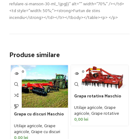
refulare-si-manson-30-ml_1.jpg}}” alt=”” width=”70%” /></td>
<td style=”width: 50%;”><strong>Furtun de stins
incendiu</strong></td></tr></tbody></table><p> </p>
Produse similare
SOLD O
SOLD O
SOL
UT
UT
U
Pl
Grapa rotativa Maschio
G
Gaspardo model
4 
DOMINATOR DM RAPIDO
Ut
Utilaje agricole
,
Grape
4000 PLUS
ag
Grapa cu discuri Maschio
agricole
,
Grape rotative
0
Gaspardo model MX 400
0,00
lei
Utilaje agricole
,
Grape
agricole
,
Grape cu discuri
0,00
lei