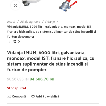
Click to enlarge
Acasă
Utilaje agricole
Vidanje
Vidanja IMUM, 6000 litri, galvanizata, monoax, model IST,
franare hidraulica, cu sistem suplimentar de stins incendii si
furtun de pompieri
Vidanja IMUM, 6000 litri, galvanizata,
monoax, model IST, franare hidraulica, cu
sistem suplimentar de stins incendii si
furtun de pompieri
84.686,70
lei
90.567,85
lei
Stoc epuizat
Compară
Add to wishlist