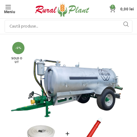
0
0,00
lei
Meniu
-6%
SOLD O
UT