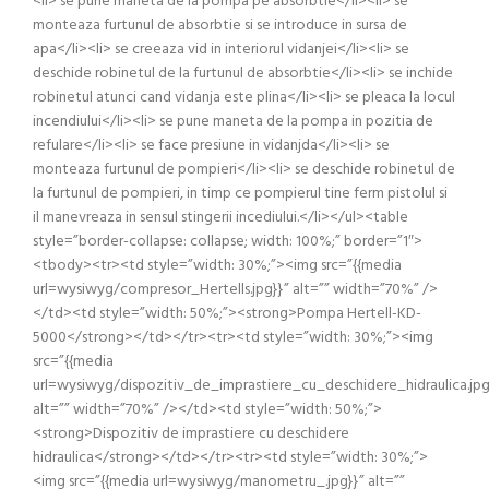
<li> se pune maneta de la pompa pe absorbtie</li><li> se
monteaza furtunul de absorbtie si se introduce in sursa de
apa</li><li> se creeaza vid in interiorul vidanjei</li><li> se
deschide robinetul de la furtunul de absorbtie</li><li> se inchide
robinetul atunci cand vidanja este plina</li><li> se pleaca la locul
incendiului</li><li> se pune maneta de la pompa in pozitia de
refulare</li><li> se face presiune in vidanjda</li><li> se
monteaza furtunul de pompieri</li><li> se deschide robinetul de
la furtunul de pompieri, in timp ce pompierul tine ferm pistolul si
il manevreaza in sensul stingerii incediului.</li></ul><table
style=”border-collapse: collapse; width: 100%;” border=”1″>
<tbody><tr><td style=”width: 30%;”><img src=”{{media
url=wysiwyg/compresor_Hertells.jpg}}” alt=”” width=”70%” />
</td><td style=”width: 50%;”><strong>Pompa Hertell-KD-
5000</strong></td></tr><tr><td style=”width: 30%;”><img
src=”{{media
url=wysiwyg/dispozitiv_de_imprastiere_cu_deschidere_hidraulica.jpg
alt=”” width=”70%” /></td><td style=”width: 50%;”>
<strong>Dispozitiv de imprastiere cu deschidere
hidraulica</strong></td></tr><tr><td style=”width: 30%;”>
<img src=”{{media url=wysiwyg/manometru_.jpg}}” alt=””