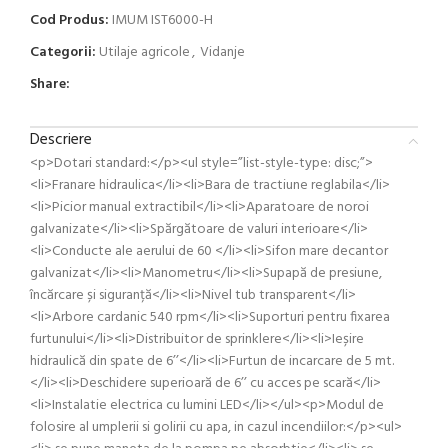
Cod Produs:
IMUM IST6000-H
Categorii:
Utilaje agricole
,
Vidanje
Share:
Descriere
<p>Dotari standard:</p><ul style=”list-style-type: disc;”>
<li>Franare hidraulica</li><li>Bara de tractiune reglabila</li>
<li>Picior manual extractibil</li><li>Aparatoare de noroi
galvanizate</li><li>Spărgătoare de valuri interioare</li>
<li>Conducte ale aerului de 60 </li><li>Sifon mare decantor
galvanizat</li><li>Manometru</li><li>Supapă de presiune,
încărcare și siguranță</li><li>Nivel tub transparent</li>
<li>Arbore cardanic 540 rpm</li><li>Suporturi pentru fixarea
furtunului</li><li>Distribuitor de sprinklere</li><li>Ieșire
hidraulică din spate de 6’’</li><li>Furtun de incarcare de 5 mt.
</li><li>Deschidere superioară de 6’’ cu acces pe scară</li>
<li>Instalatie electrica cu lumini LED</li></ul><p>Modul de
folosire al umplerii si golirii cu apa, in cazul incendiilor:</p><ul>