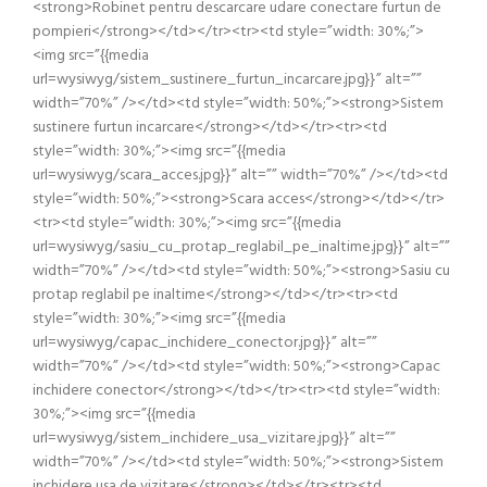
<strong>Robinet pentru descarcare udare conectare furtun de
pompieri</strong></td></tr><tr><td style=”width: 30%;”>
<img src=”{{media
url=wysiwyg/sistem_sustinere_furtun_incarcare.jpg}}” alt=””
width=”70%” /></td><td style=”width: 50%;”><strong>Sistem
sustinere furtun incarcare</strong></td></tr><tr><td
style=”width: 30%;”><img src=”{{media
url=wysiwyg/scara_acces.jpg}}” alt=”” width=”70%” /></td><td
style=”width: 50%;”><strong>Scara acces</strong></td></tr>
<tr><td style=”width: 30%;”><img src=”{{media
url=wysiwyg/sasiu_cu_protap_reglabil_pe_inaltime.jpg}}” alt=””
width=”70%” /></td><td style=”width: 50%;”><strong>Sasiu cu
protap reglabil pe inaltime</strong></td></tr><tr><td
style=”width: 30%;”><img src=”{{media
url=wysiwyg/capac_inchidere_conector.jpg}}” alt=””
width=”70%” /></td><td style=”width: 50%;”><strong>Capac
inchidere conector</strong></td></tr><tr><td style=”width:
30%;”><img src=”{{media
url=wysiwyg/sistem_inchidere_usa_vizitare.jpg}}” alt=””
width=”70%” /></td><td style=”width: 50%;”><strong>Sistem
inchidere usa de vizitare</strong></td></tr><tr><td