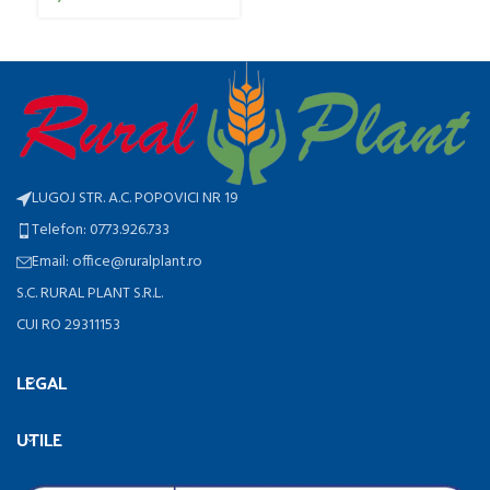
LUGOJ STR. A.C. POPOVICI NR 19
Telefon: 0773.926.733
Email: office@ruralplant.ro
S.C. RURAL PLANT S.R.L.
CUI RO 29311153
LEGAL
UTILE