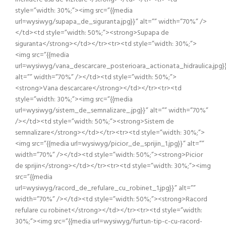
style=”width: 30%;”><img src=”{{media
url=wysiwyg/supapa_de_siguranta.jpg}}” alt=”” width=”70%” />
</td><td style=”width: 50%;”><strong>Supapa de
siguranta</strong></td></tr><tr><td style=”width: 30%;”>
<img src=”{{media
url=wysiwyg/vana_descarcare_posterioara_actionata_hidraulica.jpg}
alt=”” width=”70%” /></td><td style=”width: 50%;”>
<strong>Vana descarcare</strong></td></tr><tr><td
style=”width: 30%;”><img src=”{{media
url=wysiwyg/sistem_de_semnalizare_.jpg}}” alt=”” width=”70%”
/></td><td style=”width: 50%;”><strong>Sistem de
semnalizare</strong></td></tr><tr><td style=”width: 30%;”>
<img src=”{{media url=wysiwyg/picior_de_sprijin_1.jpg}}” alt=””
width=”70%” /></td><td style=”width: 50%;”><strong>Picior
de sprijin</strong></td></tr><tr><td style=”width: 30%;”><img
src=”{{media
url=wysiwyg/racord_de_refulare_cu_robinet_1.jpg}}” alt=””
width=”70%” /></td><td style=”width: 50%;”><strong>Racord
refulare cu robinet</strong></td></tr><tr><td style=”width:
30%;”><img src=”{{media url=wysiwyg/furtun-tip-c-cu-racord-