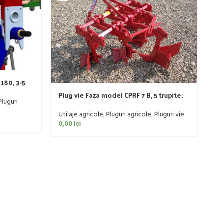
180, 3-5
Plug vie Faza model CPRF 7 B, 5 trupite,
P
Pluguri
60-90 CP
Ut
Utilaje agricole
,
Pluguri agricole
,
Pluguri vie
0
0,00
lei