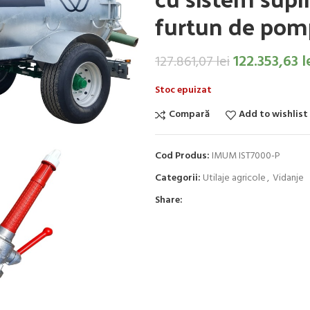
furtun de pomp
122.353,63
l
127.861,07
lei
Stoc epuizat
Compară
Add to wishlist
Cod Produs:
IMUM IST7000-P
Categorii:
Utilaje agricole
,
Vidanje
Share: