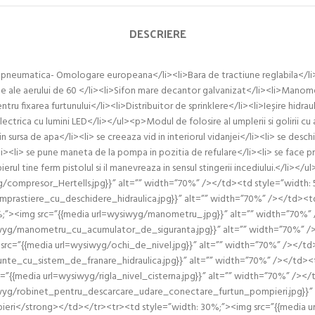
DESCRIERE
e pneumatica- Omologare europeana</li><li>Bara de tractiune reglabila</li>
e ale aerului de 60 </li><li>Sifon mare decantor galvanizat</li><li>Manomet
u fixarea furtunului</li><li>Distribuitor de sprinklere</li><li>Ieșire hidraul
electrica cu lumini LED</li></ul><p>Modul de folosire al umplerii si golirii 
 sursa de apa</li><li> se creeaza vid in interiorul vidanjei</li><li> se desch
</li><li> se pune maneta de la pompa in pozitia de refulare</li><li> se face 
erul tine ferm pistolul si il manevreaza in sensul stingerii incediului.</li><
g/compresor_Hertells.jpg}}” alt=”” width=”70%” /></td><td style=”widt
mprastiere_cu_deschidere_hidraulica.jpg}}” alt=”” width=”70%” /></td><td
0%;”><img src=”{{media url=wysiwyg/manometru_.jpg}}” alt=”” width=”70
siwyg/manometru_cu_acumulator_de_siguranta.jpg}}” alt=”” width=”70%” 
src=”{{media url=wysiwyg/ochi_de_nivel.jpg}}” alt=”” width=”70%” /></t
nte_cu_sistem_de_franare_hidraulica.jpg}}” alt=”” width=”70%” /></td><
”{{media url=wysiwyg/rigla_nivel_cisterna.jpg}}” alt=”” width=”70%” /></
iwyg/robinet_pentru_descarcare_udare_conectare_furtun_pompieri.jpg}}” 
eri</strong></td></tr><tr><td style=”width: 30%;”><img src=”{{media url