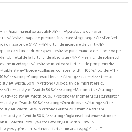
<li>Picior manual extractibil</li><li>Aparatoare de noroi
ru</li><li>Supapă de presiune, încărcare și siguranță</li><li>Nivel
ică din spate de 6’’</li><li>Furtun de incarcare de 5 mt.</li>
cu apa, in cazul incendiilor:</p><ul><li> se pune maneta de la pompa pe
ide robinetul de la furtunul de absorbtie</li><li> se inchide robinetul
presiune in vidanjda</li><li> se monteaza furtunul de pompieri</li>
/ul><table style=”border-collapse: collapse; width: 100%;” border=”1″>
h: 50%;”><strong>Compresor Hertell</strong></td></tr><tr><td
 style=”width: 50%;”><strong>Dispozitiv de imprastiere cu
%” /></td><td style=”width: 50%;”><strong>Manometru</strong>
/></td><td style=”width: 50%;”><strong>Manometru cu acumulator
d><td style=”width: 50%;”><strong>Ochi de nivel</strong></td>
td style=”width: 50%;”><strong>Punte cu sistem de franare
td><td style=”width: 50%;”><strong>Rigla nivel cisterna</strong>
alt=”” width=”70%” /></td><td style=”width: 50%;”>
=wysiwyg/sistem_sustinere_furtun_incarcare.jpg}}” alt=””