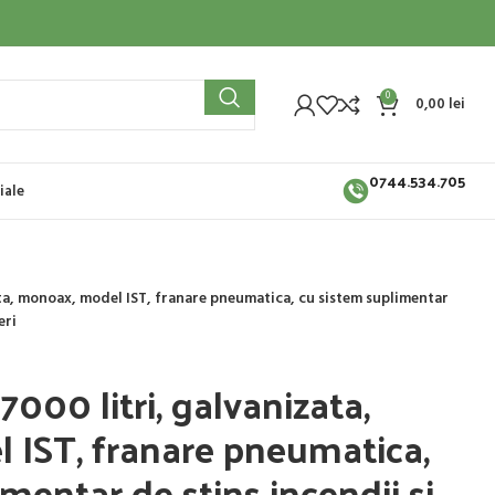
0
0,00
lei
0744.534.705
iale
ta, monoax, model IST, franare pneumatica, cu sistem suplimentar
eri
000 litri, galvanizata,
 IST, franare pneumatica,
mentar de stins incendii si