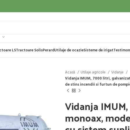
ctoare LS
Tractoare Solis
Perard
Utilaje de ocazie
Sisteme de irigat
Testimon
Acasă
Utilaje agricole
Vidanje
Vidanja IMUM, 7000 litri, galvaniza
de stins incendii si furtun de pompi
Vidanja IMUM, 7
monoax, model
cu sistem supli