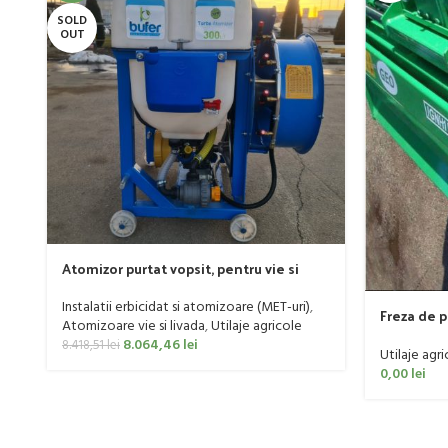
SOLD
OUT
Atomizor purtat vopsit, pentru vie si
livada Bufer, model Ronda Clasic, 200
litri
Instalatii erbicidat si atomizoare (MET-uri)
,
Freza de 
Atomizoare vie si livada
,
Utilaje agricole
60 CP
8.064,46
lei
8.418,51
lei
Utilaje agri
0,00
lei