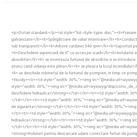
<p>Dotari standard:</p><ul style=”list-style-type: disc;”><li>Franar
galvanizate</li><li>Spărgătoare de valuri interioare</li><li>Conduct
tub transparent</li><li>Arbore cardanic 540 rpm</li><li>Suporturi pentr
<li>Deschidere superioară de 6’’ cu acces pe scară</li><li>Instalatie 
absorbtie</li><li> se monteaza furtunul de absorbtie si se introduce in
atunci cand vidanja este plina</li><li> se pleaca la locul incendiului
<li> se deschide robinetul de la furtunul de pompieri, in timp ce pompi
<tbody><tr><td style=”width: 30%;”><img src=”{{media url=wysiwy
style=”width: 30%;”><img src=”{{media url=wysiwyg/dispozitiv_de_i
deschidere hidraulica</strong></td></tr><tr><td style=”width: 3
</td></tr><tr><td style=”width: 30%;”><img src=”{{media url=wy
de siguranta</strong></td></tr><tr><td style=”width: 30%;”><img 
</tr><tr><td style=”width: 30%;”><img src=”{{media url=wysiwyg/pu
hidraulica</strong></td></tr><tr><td style=”width: 30%;”><img src=
</td></tr><tr><td style=”width: 30%;”><img src=”{{media url=wys
<strong>Robinet pentru descarcare udare conectare furtun de pompi