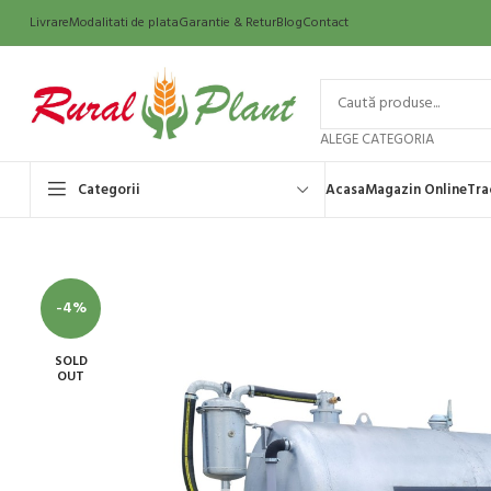
Livrare
Modalitati de plata
Garantie & Retur
Blog
Contact
ALEGE CATEGORIA
Categorii
Acasa
Magazin Online
Tra
-4%
SOLD
OUT