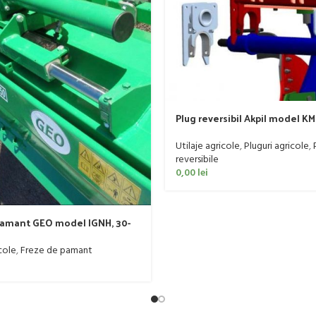
Plug reversibil Akpil model KM 
trupite, 90-140 CP
Utilaje agricole
,
Pluguri agricole
,
reversibile
0,00
lei
pamant GEO model IGNH, 30-
cole
,
Freze de pamant