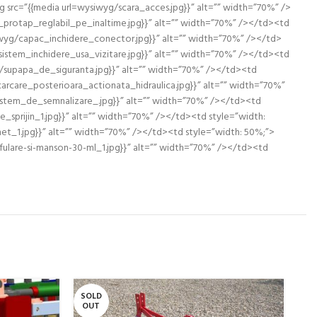
 src=”{{media url=wysiwyg/scara_acces.jpg}}” alt=”” width=”70%” />
protap_reglabil_pe_inaltime.jpg}}” alt=”” width=”70%” /></td><td
siwyg/capac_inchidere_conector.jpg}}” alt=”” width=”70%” /></td>
istem_inchidere_usa_vizitare.jpg}}” alt=”” width=”70%” /></td><td
g/supapa_de_siguranta.jpg}}” alt=”” width=”70%” /></td><td
rcare_posterioara_actionata_hidraulica.jpg}}” alt=”” width=”70%”
istem_de_semnalizare_.jpg}}” alt=”” width=”70%” /></td><td
sprijin_1.jpg}}” alt=”” width=”70%” /></td><td style=”width:
et_1.jpg}}” alt=”” width=”70%” /></td><td style=”width: 50%;”>
fulare-si-manson-30-ml_1.jpg}}” alt=”” width=”70%” /></td><td
SOLD
SO
OUT
O