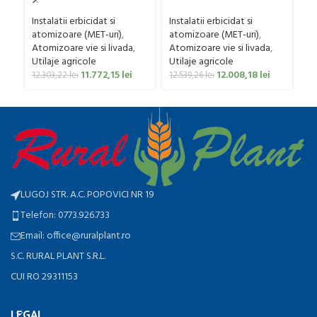
G
pentru vie si livada
pentru vie si livada
Sa
Ut
Bufer, model Ronda,
Bufer, model Ronda,
Instalatii erbicidat si
Instalatii erbicidat si
Co
300 litri
400 litri
atomizoare (MET-uri)
,
atomizoare (MET-uri)
,
0
Atomizoare vie si livada
,
Atomizoare vie si livada
,
Utilaje agricole
Utilaje agricole
11.772,15
lei
12.008,18
lei
12.303,22
lei
12.539,26
lei
LUGOJ STR. A.C. POPOVICI NR 19
Telefon: 0773.926.733
Email: office@ruralplant.ro
S.C. RURAL PLANT S.R.L.
CUI RO 29311153
LEGAL