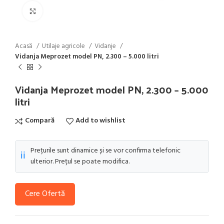
Click to enlarge
Acasă
Utilaje agricole
Vidanje
Vidanja Meprozet model PN, 2.300 – 5.000 litri
Vidanja Meprozet model PN, 2.300 – 5.000
litri
Compară
Add to wishlist
Prețurile sunt dinamice și se vor confirma telefonic
ℹ️
ulterior. Prețul se poate modifica.
Cere Ofertă