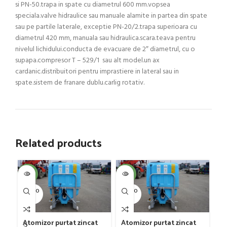
si PN-50.trapa in spate cu diametrul 600 mm.vopsea
speciala.valve hidraulice sau manuale alamite in partea din spate
sau pe partile laterale, exceptie PN-20/2.trapa superioara cu
diametrul 420 mm, manuala sau hidraulica.scara.teava pentru
nivelul lichidului.conducta de evacuare de 2″ diametrul, cu o
supapa.compresor T – 529/1 sau alt model.un ax
cardanic.distribuitori pentru imprastiere in lateral sau in
spate.sistem de franare dublu.carlig rotativ.
Related products
SOL
-4%
-4%
U
SOLD O
SOLD O
UT
UT
C
Atomizor purtat zincat
Atomizor purtat zincat