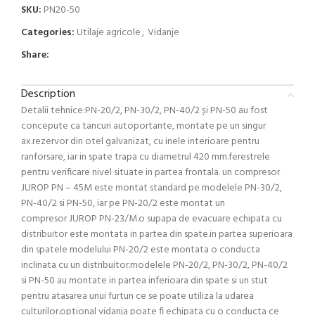
SKU:
PN20-50
Categories:
Utilaje agricole
,
Vidanje
Share:
Description
Detalii tehnice:PN-20/2, PN-30/2, PN-40/2 și PN-50 au fost
concepute ca tancuri autoportante, montate pe un singur
ax.rezervor din otel galvanizat, cu inele interioare pentru
ranforsare, iar in spate trapa cu diametrul 420 mm.ferestrele
pentru verificare nivel situate in partea frontala. un compresor
JUROP PN – 45M este montat standard pe modelele PN-30/2,
PN-40/2 si PN-50, iar pe PN-20/2 este montat un
compresor JUROP PN-23/M.o supapa de evacuare echipata cu
distribuitor este montata in partea din spate.in partea superioara
din spatele modelului PN-20/2 este montata o conducta
inclinata cu un distribuitor.modelele PN-20/2, PN-30/2, PN-40/2
si PN-50 au montate in partea inferioara din spate si un stut
pentru atasarea unui furtun ce se poate utiliza la udarea
culturilor.optional vidanja poate fi echipata cu o conducta ce