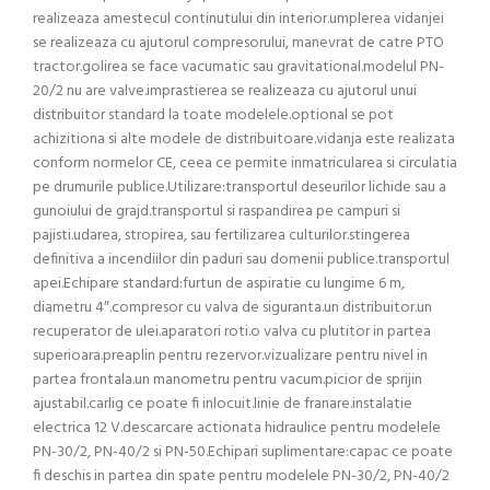
realizeaza amestecul continutului din interior.umplerea vidanjei
se realizeaza cu ajutorul compresorului, manevrat de catre PTO
tractor.golirea se face vacumatic sau gravitational.modelul PN-
20/2 nu are valve.imprastierea se realizeaza cu ajutorul unui
distribuitor standard la toate modelele.optional se pot
achizitiona si alte modele de distribuitoare.vidanja este realizata
conform normelor CE, ceea ce permite inmatricularea si circulatia
pe drumurile publice.Utilizare:transportul deseurilor lichide sau a
gunoiului de grajd.transportul si raspandirea pe campuri si
pajisti.udarea, stropirea, sau fertilizarea culturilor.stingerea
definitiva a incendiilor din paduri sau domenii publice.transportul
apei.Echipare standard:furtun de aspiratie cu lungime 6 m,
diametru 4″.compresor cu valva de siguranta.un distribuitor.un
recuperator de ulei.aparatori roti.o valva cu plutitor in partea
superioara.preaplin pentru rezervor.vizualizare pentru nivel in
partea frontala.un manometru pentru vacum.picior de sprijin
ajustabil.carlig ce poate fi inlocuit.linie de franare.instalatie
electrica 12 V.descarcare actionata hidraulice pentru modelele
PN-30/2, PN-40/2 si PN-50.Echipari suplimentare:capac ce poate
fi deschis in partea din spate pentru modelele PN-30/2, PN-40/2