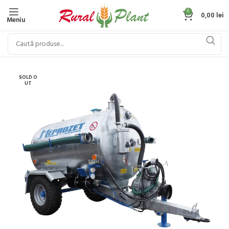
0
0,00
lei
Meniu
SOLD O
UT