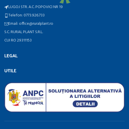
LUGOJ STR. A.C. POPOVICI NR 19
Telefon: 0773.926.733
Email: office@ruralplant.ro
S.C. RURAL PLANT S.R.L.
CUI RO 29311153
LEGAL
UTILE