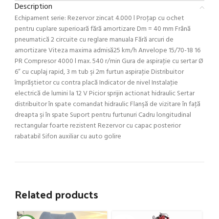
Description
Echipament serie: Rezervor zincat 4.000 l Proţap cu ochet
pentru cuplare superioară fără amortizare Dm = 40 mm Frână
pneumatică 2 circuite cu reglare manuala Fără arcuri de
amortizare Viteza maxima admisă25 km/h Anvelope 15/70-18 16
PR Compresor 4000 l max. 540 r/min Gura de aspiraţie cu sertar Ø
6” cu cuplaj rapid, 3 m tub şi 2m furtun aspiraţie Distribuitor
împrăştietor cu contra placă Indicator de nivel Instalaţie
electrică de lumini la 12 V Picior sprijin actionat hidraulic Sertar
distribuitor în spate comandat hidraulic Flanşă de vizitare în faţă
dreapta şi în spate Suport pentru furtunuri Cadru longitudinal
rectangular foarte rezistent Rezervor cu capac posterior
rabatabil Sifon auxiliar cu auto golire
Related products