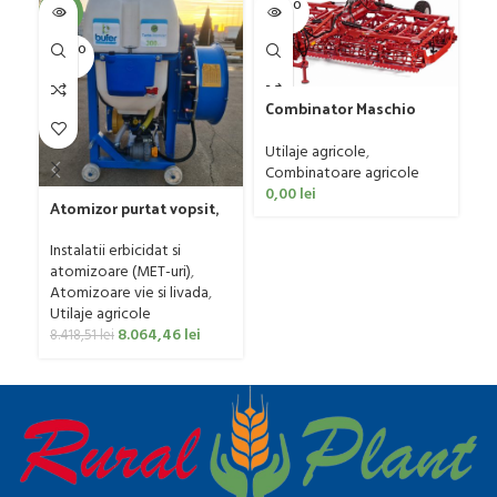
SOLD O
SOL
-4%
UT
U
SOLD O
UT
Combinator Maschio
Fr
Gaspardo model
mo
Sandokan, 120-190 CP
Utilaje agricole
,
50
Ut
Combinatoare agricole
p
0,00
lei
0
Atomizor purtat vopsit,
pentru vie si livada
Bufer, model Ronda
Instalatii erbicidat si
Clasic, 200 litri
atomizoare (MET-uri)
,
Atomizoare vie si livada
,
Utilaje agricole
8.064,46
lei
8.418,51
lei