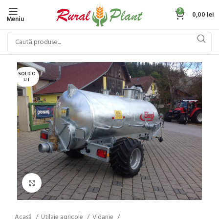
0
0,00
lei
Meniu
SOLD O
UT
Click to enlarge
Acasă
Utilaje agricole
Vidanje