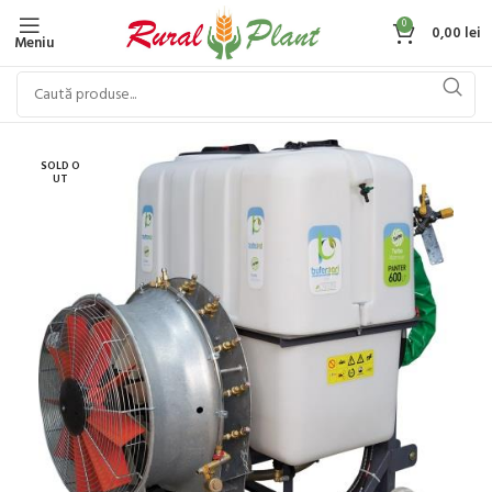
0
0,00
lei
Meniu
SOLD O
UT