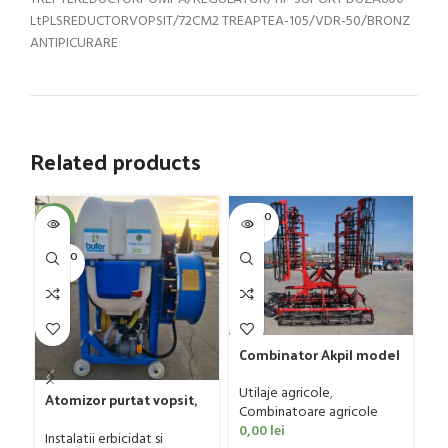
LtPLSREDUCTORVOPSIT/72CM2 TREAPTEA-105/VDR-50/BRONZ
ANTIPICURARE
Related products
SOLD O
SOL
-4%
UT
U
SOLD O
UT
C
G
Sa
Ut
Combinator Akpil model
Co
Rylec XL, 80-160 CP
0
Utilaje agricole
,
Atomizor purtat vopsit,
Combinatoare agricole
pentru vie si livada
0,00
lei
Bufer, model Ronda
Instalatii erbicidat si