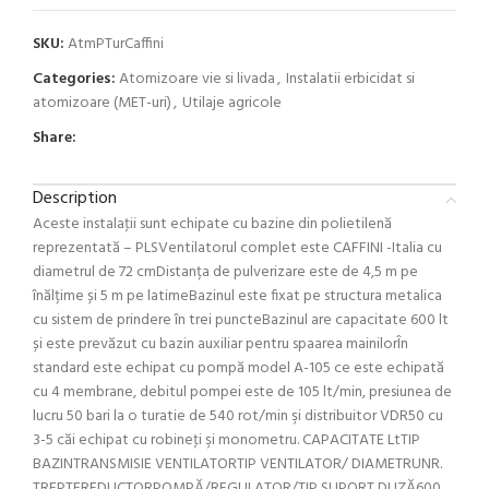
SKU:
AtmPTurCaffini
Categories:
Atomizoare vie si livada
,
Instalatii erbicidat si
atomizoare (MET-uri)
,
Utilaje agricole
Share:
Description
Aceste instalaţii sunt echipate cu bazine din polietilenă
reprezentată – PLSVentilatorul complet este CAFFINI -Italia cu
diametrul de 72 cmDistanța de pulverizare este de 4,5 m pe
înălțime și 5 m pe latimeBazinul este fixat pe structura metalica
cu sistem de prindere în trei puncteBazinul are capacitate 600 lt
și este prevăzut cu bazin auxiliar pentru spaarea mainilorÎn
standard este echipat cu pompă model A-105 ce este echipată
cu 4 membrane, debitul pompei este de 105 lt/min, presiunea de
lucru 50 bari la o turatie de 540 rot/min şi distribuitor VDR50 cu
3-5 căi echipat cu robineţi şi monometru. CAPACITATE LtTIP
BAZINTRANSMISIE VENTILATORTIP VENTILATOR/ DIAMETRUNR.
TREPTEREDUCTORPOMPĂ/REGULATOR/TIP SUPORT DUZĂ600