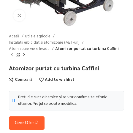
Click to enlarge
Acasă
Utilaje agricole
Instalatii erbicidat si atomizoare (MET-uri)
Atomizoare vie si livada
Atomizor purtat cu turbina Caffini
Atomizor purtat cu turbina Caffini
Compară
Add to wishlist
Prețurile sunt dinamice și se vor confirma telefonic
ℹ️
ulterior. Prețul se poate modifica.
Cere Ofertă