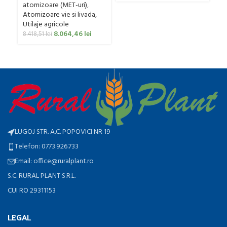
Clasic, 200 litri
atomizoare (MET-uri)
,
Atomizoare vie si livada
,
Utilaje agricole
8.064,46
lei
8.418,51
lei
LUGOJ STR. A.C. POPOVICI NR 19
Telefon: 0773.926.733
Email: office@ruralplant.ro
S.C. RURAL PLANT S.R.L.
CUI RO 29311153
LEGAL