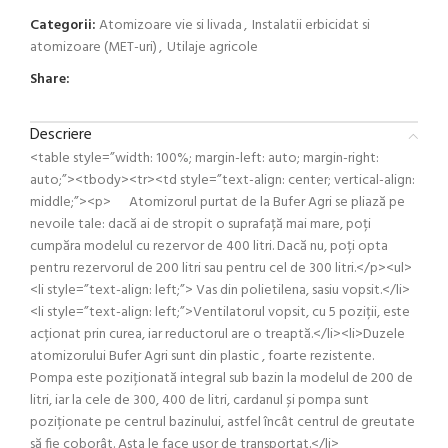
Categorii:
Atomizoare vie si livada
,
Instalatii erbicidat si
atomizoare (MET-uri)
,
Utilaje agricole
Share:
Descriere
<table style=”width: 100%; margin-left: auto; margin-right:
auto;”><tbody><tr><td style=”text-align: center; vertical-align:
middle;”><p> Atomizorul purtat de la Bufer Agri se pliază pe
nevoile tale: dacă ai de stropit o suprafață mai mare, poți
cumpăra modelul cu rezervor de 400 litri. Dacă nu, poți opta
pentru rezervorul de 200 litri sau pentru cel de 300 litri.</p><ul>
<li style=”text-align: left;”> Vas din polietilena, sasiu vopsit.</li>
<li style=”text-align: left;”>Ventilatorul vopsit, cu 5 poziții, este
acționat prin curea, iar reductorul are o treaptă.</li><li>Duzele
atomizorului Bufer Agri sunt din plastic , foarte rezistente.
Pompa este poziționată integral sub bazin la modelul de 200 de
litri, iar la cele de 300, 400 de litri, cardanul și pompa sunt
poziționate pe centrul bazinului, astfel încât centrul de greutate
să fie coborât. Asta le face ușor de transportat.</li>