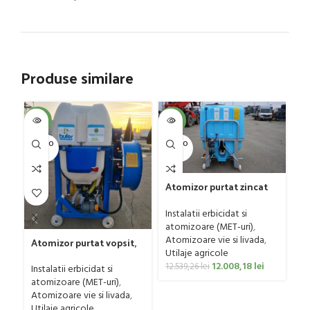
Produse similare
SOL
-4%
-4%
U
SOLD O
SOLD O
UT
UT
Pl
G
Atomizor purtat zincat
4 
Ut
pentru vie si livada
ag
Bufer, model Ronda,
Instalatii erbicidat si
0
400 litri
atomizoare (MET-uri)
,
Atomizoare vie si livada
,
Atomizor purtat vopsit,
Utilaje agricole
pentru vie si livada
12.008,18
lei
Bufer, model Ronda
12.539,26
lei
Instalatii erbicidat si
Clasic, 200 litri
atomizoare (MET-uri)
,
Atomizoare vie si livada
,
Utilaje agricole