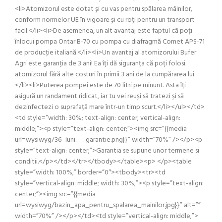
<li>Atomizorul este dotat și cu vas pentru spălarea mâinilor,
conform normelor UE în vigoare și cu roți pentru un transport
facil.</li><li>De asemenea, un alt avantaj este faptul că poți
înlocui pompa Ontar B-70 cu pompa cu diafragmă Comet APS-71
de producție italiană.</li><li>Un avantaj al atomizorului Bufer
Agri este garanția de 3 ani! Ea îți dă siguranța că poți folosi
atomizorul fără alte costuri în primii 3 ani de la cumpărarea lui.
</li><li>Puterea pompei este de 70 litri pe minunt. Asta îți
asigură un randament ridicat, iar tu vei reuși să tratezi și să
dezinfectezi o suprafață mare într-un timp scurt.</li></ul></td>
<td style=”width: 30%; text-align: center; vertical-align:
middle;”><p style=”text-align: center;”><img src=”{{media
url=wysiwyg/36_luni_-_garantie.png}}” width=”70%” /></p><p
style=”text-align: center;”>Garantia se supune unor termene si
conditii.</p></td></tr></tbody></table><p> </p><table
style=”width: 100%;” border=”0″><tbody><tr><td
style=”vertical-align: middle; width: 30%;”><p style=”text-align:
center;”><img src=”{{media
url=wysiwyg/bazin_apa_pentru_spalarea_mainilor.jpg}}” alt=””
width=”70%” /></p></td><td style=”vertical-align: middle;”>