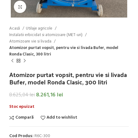
Click to enlarge
Acasă
Utilaje agricole
Instalatii erbicidat si atomizoare (MET-uri)
Atomizoare vie si livada
Atomizor purtat vopsit, pentru vie si livada Bufer, model
Ronda Clasic, 300 litri
Atomizor purtat vopsit, pentru vie si livada
Bufer, model Ronda Clasic, 300 litri
8.261,16
lei
8.625,04
lei
Stoc epuizat
Compară
Add to wishlist
Cod Produs:
R6C-300