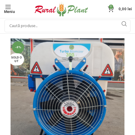
0
0,00
lei
Meniu
-4%
SOLD O
UT