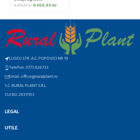
8.064,46
lei
8.418,51
lei
LUGOJ STR. A.C. POPOVICI NR 19
Telefon: 0773.926.733
Email: office@ruralplant.ro
S.C. RURAL PLANT S.R.L.
CUI RO 29311153
LEGAL
UTILE