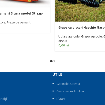
pamant Sicma model SF, 125-
-50 CP
cole
,
Freze de pamant
Grapa cu discuri Maschio Gas
model MX 400
Utilaje agricole
,
Grape agricole
,
G
discuri
0,00
lei
UTILE
Garantie & Retur
Cum comand online
ndiții
Livrare