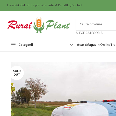
Livrare
Modalitati de plata
Garantie & Retur
Blog
Contact
ALEGE CATEGORIA
Categorii
Acasa
Magazin Online
Tra
SOLD
OUT