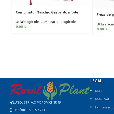
Combinator Maschio Gaspardo model
Freza de 
Sandokan, 120-190 CP
185cm, 20
Utilaje agricole
,
Combinatoare agricole
Utilaje agri
0,00
lei
0,00
lei
LEGAL
ANPC
ANPC SAL
LUGOJ STR. A.C. POPOVICI NR 19
Termeni și co
Telefon: 0773.926.733