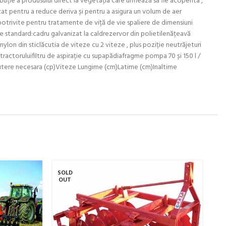
buție a produsului direct la vegetația care urmează să fie acoperita ,
izat pentru a reduce deriva și pentru a asigura un volum de aer
 , potrivite pentru tratamente de viță de vie spaliere de dimensiuni
tare standard:cadru galvanizat la caldrezervor din polietilenățeavă
ylon din sticlăcutia de viteze cu 2 viteze , plus poziție neutrăjeturi
tractoruluifiltru de aspirație cu supapădiafragme pompa 70 și 150 l /
r Putere necesara (cp)Viteze Lungime (cm)Latime (cm)Inaltime
SOLD
SO
OUT
O