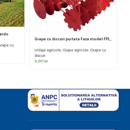
G
D
Ut
r
0
pardo
Grapa cu discuri purtata Faza model FPL,
20-50 CP
rape cu
Utilaje agricole
,
Grape agricole
,
Grape cu
discuri
0,00
lei