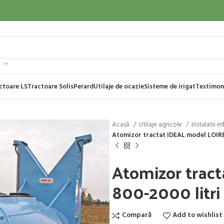
ctoare LS
Tractoare Solis
Perard
Utilaje de ocazie
Sisteme de irigat
Testimon
Acasă
Utilaje agricole
Instalatii 
Atomizor tractat IDEAL model LOIRE
Atomizor trac
800-2000 litri
Compară
Add to wishlist