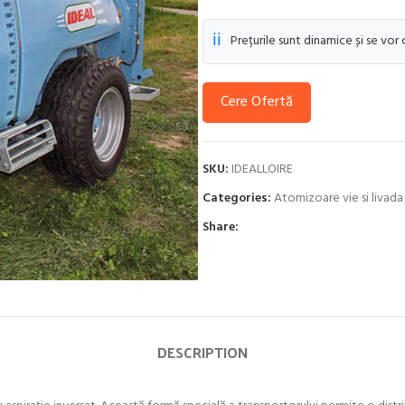
ℹ️
Prețurile sunt dinamice și se vor
Cere Ofertă
SKU:
IDEALLOIRE
Categories:
Atomizoare vie si livada
Share:
DESCRIPTION