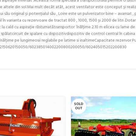
 aspirație inversat .Această formă specială a transportorului permite o distri
 de altele din sol.Mai mult decât atât, acest ventilator este conceput și real
ui său original și potențialul său , Loire este un pulverizator bine – avansat
ibil în varianta cu rezervoare de tractat 800 , 1000, 1500 și 2000 de litri .Do
 la cald cu aspirație răsturnatătransportor înălțime 2.10 m elicea cu lame de n
ălatcircuit de spalare cu dispozitivdispozitiv de control central în cabina 
 pe înălțime pe lungimeosii reglabile pe latime si inaltimeCapacitate rezervo
302150620150050/602385014002200800200050/602405015202200830
SOLD
OUT