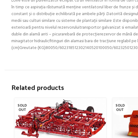
Loire este un pulverizator echipat cu un ventilator în formă de turn cu
în timp ce aspirația răsturnată menține ventilatorul liber de frunze și
constant și o distribuție echilibrată pe ambele părți .Datorită designul
medii sau culturi similare cu sisteme de plantații similare .Este dispon
exterioară pentru nivelul rezervoruluitransportor galvanizat si emailat
duble din alamă anti – picurarebară de protecțierezervor de mână de sp
minagitator hidraulicfitinguri din alamasi bara de tracțiune reglabil
(cm)Greutate (KG)80050/602318512302140520100050/602325012
Related products
SOLD
SOLD
OUT
OUT