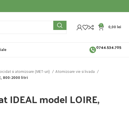
0
0,00
lei
0744.534.705
iale
erbicidat si atomizoare (MET-uri)
Atomizoare vie si livada
, 800-2000 litri
tat IDEAL model LOIRE,