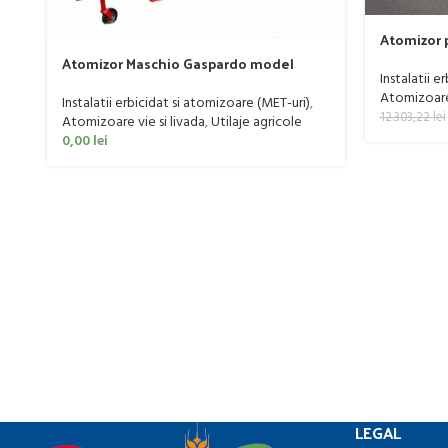
Atomizor p
livada Buf
Atomizor Maschio Gaspardo model
Instalatii e
Futura Avant 1000/800/121 E
Atomizoare 
Instalatii erbicidat si atomizoare (MET-uri)
,
12.303,22
lei
Atomizoare vie si livada
,
Utilaje agricole
0,00
lei
LEGAL