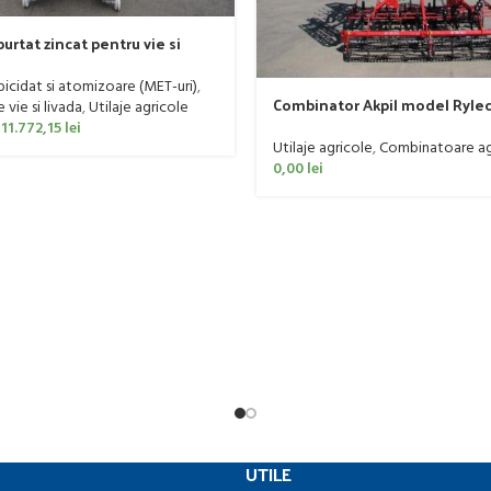
urtat zincat pentru vie si
er, model Ronda, 300 litri
rbicidat si atomizoare (MET-uri)
,
Combinator Akpil model Rylec
vie si livada
,
Utilaje agricole
160 CP
11.772,15
lei
Utilaje agricole
,
Combinatoare ag
0,00
lei
UTILE