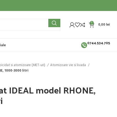
0
0,00
lei
0744.534.705
iale
erbicidat si atomizoare (MET-uri)
Atomizoare vie si livada
, 1000-3000 litri
tat IDEAL model RHONE,
i