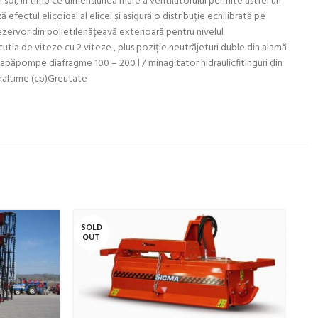
in sol, în timp ce dimensiunea mare a ventilatorului permite astfel un
 efectul elicoidal al elicei și asigură o distribuție echilibrată pe
rezervor din polietilenățeavă exterioară pentru nivelul
cutia de viteze cu 2 viteze , plus poziție neutrăjeturi duble din alamă
upapăpompe diafragme 100 – 200 l / minagitator hidraulicfitinguri din
Inaltime (cp)Greutate
SOLD
SO
OUT
O