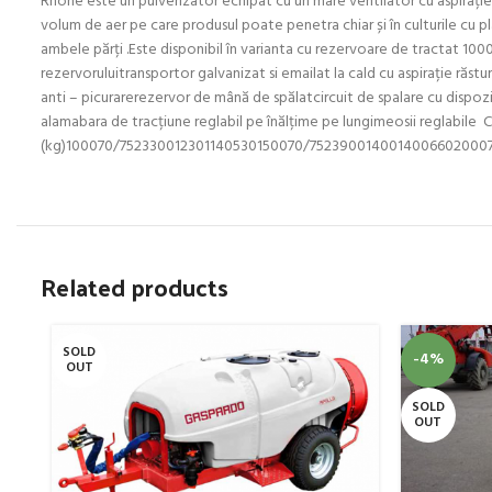
Rhone este un pulverizator echipat cu un mare ventilator cu aspirație i
volum de aer pe care produsul poate penetra chiar și în culturile cu plant
ambele părți .Este disponibil în varianta cu rezervoare de tractat 1000
rezervoruluitransportor galvanizat si emailat la cald cu aspirație răst
anti – picurarerezervor de mână de spălatcircuit de spalare cu dispozi
alamabara de tracțiune reglabil pe înălțime pe lungimeosii reglabil
(kg)100070/752330012301140530150070/7523900140014006602000
Related products
SOLD
-4%
OUT
SOLD
OUT