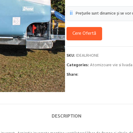
ℹ️
Prețurile sunt dinamice și se vor
Cere Ofertă
SKU:
IDEALRHONE
Categories:
Atomizoare vie si livada
Share:
DESCRIPTION