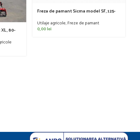
Freza de pamant Sicma model SF, 125-
185cm, 20-50 CP
Utilaje agricole
,
Freze de pamant
M
0,00
lei
 XL, 80-
s
C
Ut
ricole
0