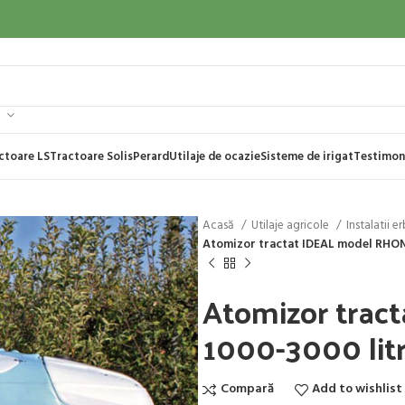
ctoare LS
Tractoare Solis
Perard
Utilaje de ocazie
Sisteme de irigat
Testimon
Acasă
Utilaje agricole
Instalatii 
Atomizor tractat IDEAL model RHONE
Atomizor trac
1000-3000 litr
Compară
Add to wishlist