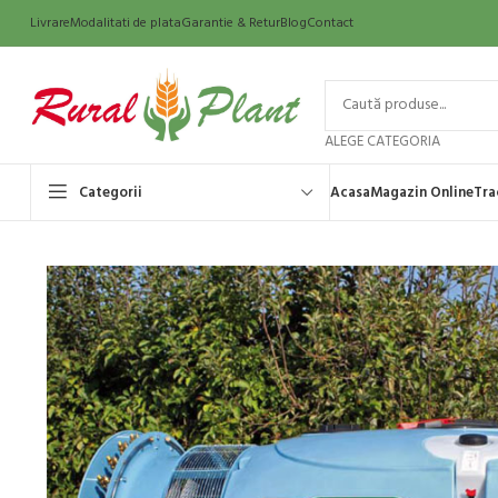
Livrare
Modalitati de plata
Garantie & Retur
Blog
Contact
ALEGE CATEGORIA
Categorii
Acasa
Magazin Online
Tra