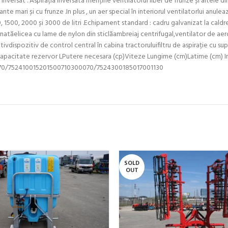
nversat . Aspirația inversata menține ventilatorul liber de frunze și altele d
e mari și cu frunze .In plus , un aer special în interiorul ventilatorlui anulează
, 1500, 2000 și 3000 de litri .Echipament standard : cadru galvanizat la cald
urnatăelicea cu lame de nylon din sticlăambreiaj centrifugal,ventilator de aer
tivdispozitiv de control central în cabina tractoruluifiltru de aspirație cu s
e Capacitate rezervor LPutere necesara (cp)Viteze Lungime (cm)Latime (cm) 
70/752410015201500710300070/7524300185017001130
SOLD
OUT