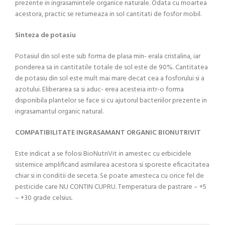
prezente in ingrasamintele organice naturale. Odata cu moartea
acestora, practic se returneaza in sol cantitati de fosfor mobil.
Sinteza de potasiu
Potasiul din sol este sub forma de plasa min- erala cristalina, iar
ponderea sa in cantitatile totale de sol este de 90%. Cantitatea
de potasiu din sol este mult mai mare decat cea a fosforului si a
azotului. Eliberarea sa si aduc- erea acesteia intr-o forma
disponibila plantelor se face si cu ajutorul bacteriilor prezente in
ingrasamantul organic natural.
COMPATIBILITATE INGRASAMANT ORGANIC BIONUTRIVIT
Este indicat a se folosi BioNutriVit in amestec cu erbicidele
sistemice amplificand asimilarea acestora si sporeste eficacitatea
chiar si in conditii de seceta. Se poate amesteca cu orice fel de
pesticide care NU CONTIN CUPRU. Temperatura de pastrare – +5
– +30 grade celsius.