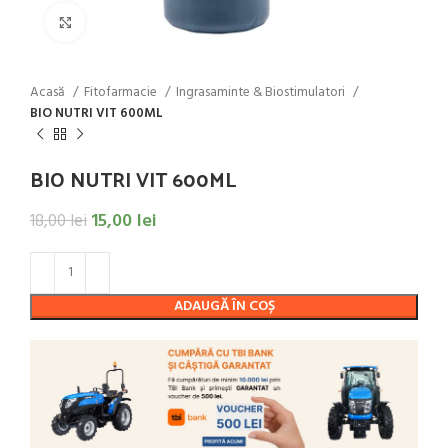
Click to enlarge
Acasă
Fitofarmacie
Ingrasaminte & Biostimulatori
BIO NUTRI VIT 600ML
BIO NUTRI VIT 600ML
15,00
lei
18,00
lei
ADAUGĂ ÎN COȘ