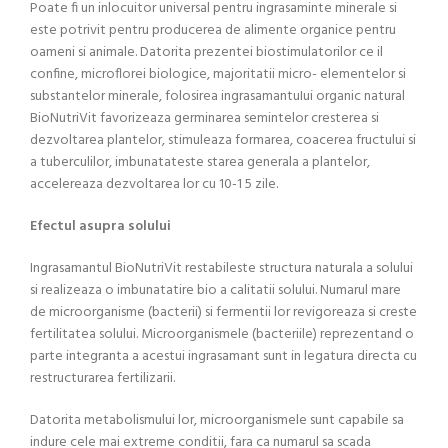
Poate fi un inlocuitor universal pentru ingrasaminte minerale si
este potrivit pentru producerea de alimente organice pentru
oameni si animale. Datorita prezentei biostimulatorilor ce il
confine, microflorei biologice, majoritatii micro- elementelor si
substantelor minerale, folosirea ingrasamantuIui organic natural
BioNutriVit favorizeaza germinarea semintelor cresterea si
dezvoltarea plantelor, stimuleaza formarea, coacerea fructului si
a tuberculilor, imbunatateste starea generala a plantelor,
accelereaza dezvoltarea lor cu 10-1 5 zile.
Efectul asupra solului
Ingrasamantul BioNutriVit restabileste structura naturala a solului
si realizeaza o imbunatatire bio a calitatii solului. Numarul mare
de microorganisme (bacterii) si fermentii lor revigoreaza si creste
fertilitatea solului. Microorganismele (bacteriile) reprezentand o
parte integranta a acestui ingrasamant sunt in legatura directa cu
restructurarea fertilizarii.
Datorita metabolismului lor, microorganismele sunt capabile sa
indure cele mai extreme conditii, fara ca numarul sa scada