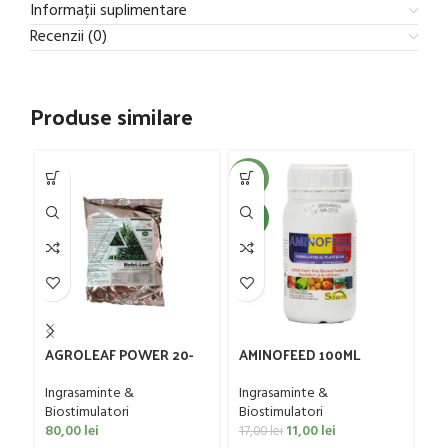
Informații suplimentare
Recenzii (0)
Produse similare
-35%
-1
NEW
AGROLEAF POWER 20-
AMINOFEED 100ML
Bo
20-20 2KG
Ingrasaminte &
In
Ingrasaminte &
Biostimulatori
Bi
Biostimulatori
11,00
lei
80,00
lei
17,00
lei
85