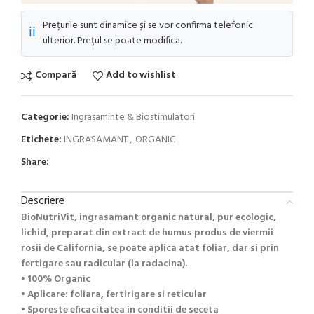
Prețurile sunt dinamice și se vor confirma telefonic
ℹ️
ulterior. Prețul se poate modifica.
Compară
Add to wishlist
Categorie:
Ingrasaminte & Biostimulatori
Etichete:
INGRASAMANT
,
ORGANIC
Share:
Descriere
BioNutriVit, ingrasamant organic natural, pur ecologic,
lichid, preparat din extract de humus produs de viermii
rosii de California, se poate aplica atat foliar, dar si prin
fertigare sau radicular (la radacina).
•
100% Organic
• Aplicare: foliara, fertirigare si reticular
•
Sporeste eficacitatea in conditii de seceta