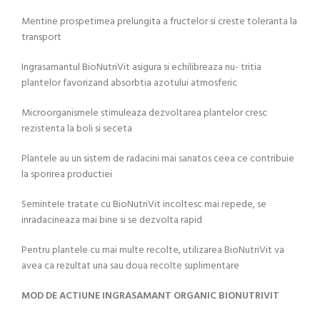
Mentine prospetimea prelungita a fructelor si creste toleranta la
transport
Ingrasamantul BioNutriVit asigura si echilibreaza nu- tritia
plantelor favorizand absorbtia azotului atmosferic
Microorganismele stimuleaza dezvoltarea plantelor cresc
rezistenta la boli si seceta
Plantele au un sistem de radacini mai sanatos ceea ce contribuie
la sporirea productiei
SeminteIe tratate cu BioNutriVit incoltesc mai repede, se
inradacineaza mai bine si se dezvolta rapid
Pentru plantele cu mai multe recolte, utilizarea BioNutriVit va
avea ca rezultat una sau doua recolte suplimentare
MOD DE ACTIUNE INGRASAMANT ORGANIC BIONUTRIVIT