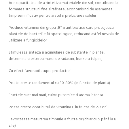
Are capacitatea de a sintetiza materialele din sol, contribuind la
formarea structurii fine si rafinate, economisind de asemenea
timp semnificativ pentru aratul si prelucrarea solului
Produce vitamine din grupa „B” si antibiotice care protejeaza
plantele de bacteriile fitopatologice, reducand astfel nevoia de
utilizare a fungicidelor
Stimuleaza sinteza si acumularea de substante in plante,
determina cresterea masei de radacini, frunze si tulpini,
Cu efect favorabil asupra productiei
Poate creste randamentul cu 30-80% (in functie de planta)
Fructele sunt mai mari, culori puternice si aroma intensa
Poate creste continutul de vitamina C in fructe de 2-7 ori
Favorizeaza maturarea timpurie a fructelor (chiar cu 5 pânâ la 8
zile)