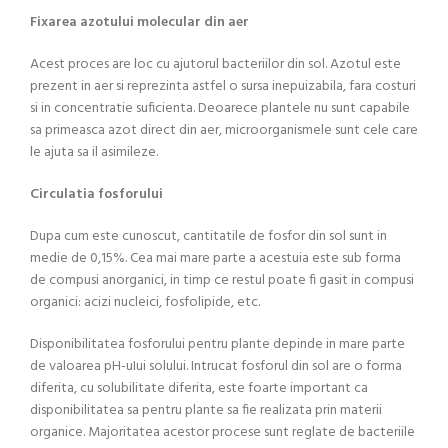
Fixarea azotului molecular din aer
Acest proces are loc cu ajutorul bacteriilor din sol. Azotul este
prezent in aer si reprezinta astfel o sursa inepuizabila, fara costuri
si in concentratie suficienta. Deoarece plantele nu sunt capabile
sa primeasca azot direct din aer, microorganismele sunt cele care
le ajuta sa il asimileze.
Circulatia fosforului
Dupa cum este cunoscut, cantitatile de fosfor din sol sunt in
medie de 0,15%. Cea mai mare parte a acestuia este sub forma
de compusi anorganici, in timp ce restul poate fi gasit in compusi
organici: acizi nucleici, fosfolipide, etc.
Disponibilitatea fosforului pentru plante depinde in mare parte
de valoarea pH-uIui solului. Intrucat fosforul din sol are o forma
diferita, cu solubilitate diferita, este foarte important ca
disponibilitatea sa pentru plante sa fie realizata prin materii
organice. Majoritatea acestor procese sunt reglate de bacteriile