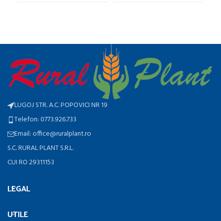
LUGOJ STR. A.C. POPOVICI NR 19
Telefon: 0773.926.733
Email: office@ruralplant.ro
S.C. RURAL PLANT S.R.L.
CUI RO 29311153
LEGAL
UTILE