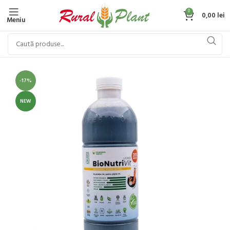
0
0,00
lei
Meniu
-17%
NEW