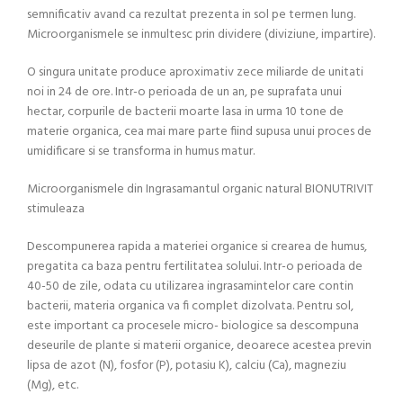
semnificativ avand ca rezultat prezenta in sol pe termen lung.
Microorganismele se inmultesc prin dividere (diviziune, impartire).
O singura unitate produce aproximativ zece miliarde de unitati
noi in 24 de ore. Intr-o perioada de un an, pe suprafata unui
hectar, corpurile de bacterii moarte lasa in urma 10 tone de
materie organica, cea mai mare parte fiind supusa unui proces de
umidificare si se transforma in humus matur.
Microorganismele din Ingrasamantul organic natural BIONUTRIVIT
stimuleaza
Descompunerea rapida a materiei organice si crearea de humus,
pregatita ca baza pentru fertilitatea solului. Intr-o perioada de
40-50 de zile, odata cu utilizarea ingrasamintelor care contin
bacterii, materia organica va fi complet dizolvata. Pentru sol,
este important ca procesele micro- biologice sa descompuna
deseurile de plante si materii organice, deoarece acestea previn
lipsa de azot (N), fosfor (P), potasiu K), calciu (Ca), magneziu
(Mg), etc.