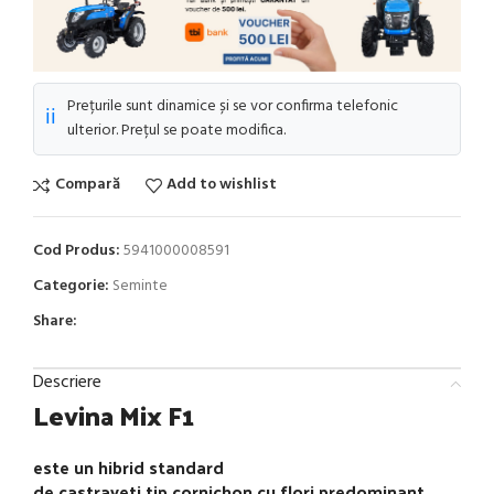
Prețurile sunt dinamice și se vor confirma telefonic
ℹ️
ulterior. Prețul se poate modifica.
Compară
Add to wishlist
Cod Produs:
5941000008591
Categorie:
Seminte
Share:
Descriere
Levina Mix F1
este un hibrid standard
de castraveti tip cornichon cu flori predominant