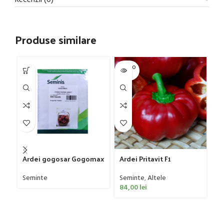
Produse similare
SOLD O
UT
Do
Se
Ardei gogosar Gogomax
Ardei Pritavit F1
F1 500 seminte
Seminte
,
Altele
Seminte
84,00
lei