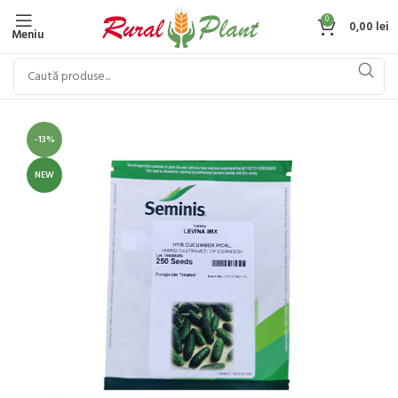
0
0,00
lei
Meniu
-13%
NEW