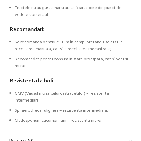
Fructele nu au gust amar si arata foarte bine din punct de
vedere comercial.
Recomandari:
Se recomanda pentru cultura in camp, pretandu-se atat la
recoltarea manuala, cat si la recoltarea mecanizata;
Recomandat pentru consum in stare proaspata, cat si pentru
murat.
Rezistenta la boli:
CMV (Virusul mozaicului castravetilor) – rezistenta
intermediara;
Sphaerotheca fuliginea – rezistenta intermediara;
Cladosporium cucumerinum – rezistenta mare;
Recenzii (0)