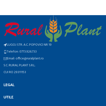
LUGOJ STR. A.C. POPOVICI NR 19
Telefon: 0773.926.733
Email: office@ruralplant.ro
S.C. RURAL PLANT S.R.L.
CUI RO 29311153
LEGAL
UTILE