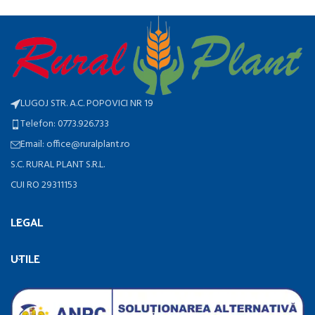
LUGOJ STR. A.C. POPOVICI NR 19
Telefon: 0773.926.733
Email: office@ruralplant.ro
S.C. RURAL PLANT S.R.L.
CUI RO 29311153
LEGAL
UTILE