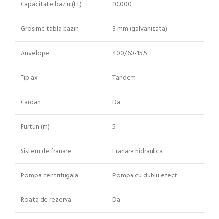
Capacitate bazin (Lt)
10.000
Grosime tabla bazin
3 mm (galvanizata)
Anvelope
400/60-15.5
Tip ax
Tandem
Cardan
Da
Furtun (m)
5
Sistem de franare
Franare hidraulica
Pompa centrifugala
Pompa cu dublu efect
Roata de rezerva
Da