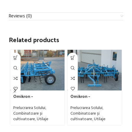
Reviews (0)
Related products
Omikron –
Omikron –
Om
combinatoare purtate
combinatoare
8,
semipurtate
Prelucrarea Solului
,
Prelucrarea Solului
,
Pr
Combinatoare și
Combinatoare și
Co
cultivatoare
,
Utilaje
cultivatoare
,
Utilaje
cu