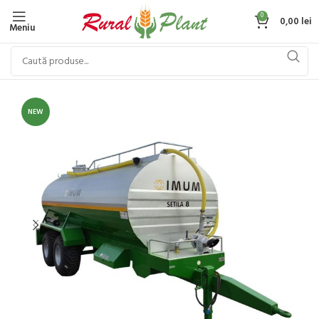
0
0,00
lei
Meniu
NEW