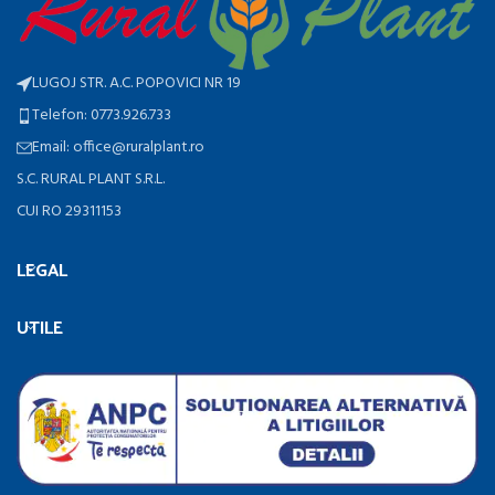
LUGOJ STR. A.C. POPOVICI NR 19
Telefon: 0773.926.733
Email: office@ruralplant.ro
S.C. RURAL PLANT S.R.L.
CUI RO 29311153
LEGAL
UTILE