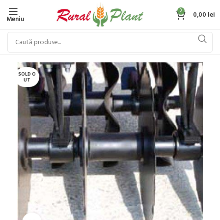
0
0,00
lei
Meniu
SOLD O
UT