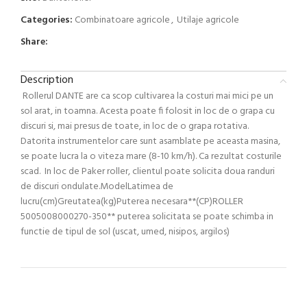
Categories:
Combinatoare agricole
,
Utilaje agricole
Share:
Description
Rollerul DANTE are ca scop cultivarea la costuri mai mici pe un
sol arat, in toamna. Acesta poate fi folosit in loc de o grapa cu
discuri si, mai presus de toate, in loc de o grapa rotativa.
Datorita instrumentelor care sunt asamblate pe aceasta masina,
se poate lucra la o viteza mare (8-10 km/h). Ca rezultat costurile
scad. In loc de Paker roller, clientul poate solicita doua randuri
de discuri ondulate.ModelLatimea de
lucru(cm)Greutatea(kg)Puterea necesara**(CP)ROLLER
5005008000270-350** puterea solicitata se poate schimba in
functie de tipul de sol (uscat, umed, nisipos, argilos)