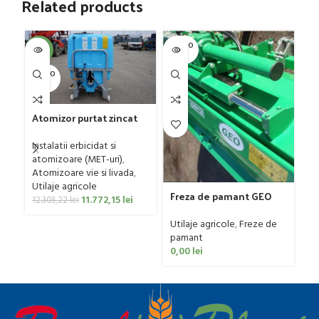
Related products
SOLD O
SOL
-4%
UT
U
SOLD O
UT
Atomizor purtat zincat
pentru vie si livada
Pr
Bufer, model Ronda,
Instalatii erbicidat si
ra
300 litri
atomizoare (MET-uri)
,
Ut
Atomizoare vie si livada
,
0
Utilaje agricole
Freza de pamant GEO
11.772,15
lei
12.303,22
lei
model IGNH, 30-60 CP
Utilaje agricole
,
Freze de
pamant
0,00
lei