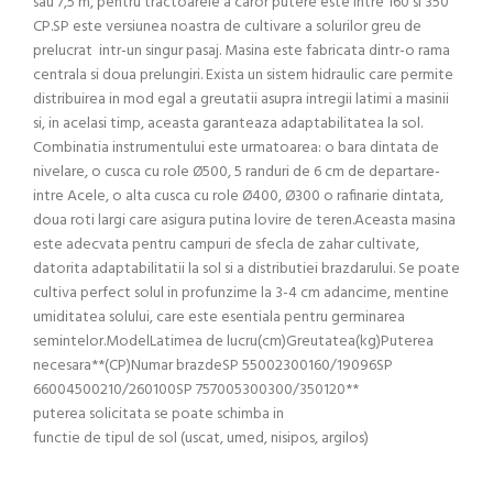
sau 7,5 m, pentru tractoarele a caror putere este intre 160 si 350
CP.SP este versiunea noastra de cultivare a solurilor greu de
prelucrat intr-un singur pasaj. Masina este fabricata dintr-o rama
centrala si doua prelungiri. Exista un sistem hidraulic care permite
distribuirea in mod egal a greutatii asupra intregii latimi a masinii
si, in acelasi timp, aceasta garanteaza adaptabilitatea la sol.
Combinatia instrumentului este urmatoarea: o bara dintata de
nivelare, o cusca cu role Ø500, 5 randuri de 6 cm de departare-
intre Acele, o alta cusca cu role Ø400, Ø300 o rafinarie dintata,
doua roti largi care asigura putina lovire de teren.Aceasta masina
este adecvata pentru campuri de sfecla de zahar cultivate,
datorita adaptabilitatii la sol si a distributiei brazdarului. Se poate
cultiva perfect solul in profunzime la 3-4 cm adancime, mentine
umiditatea solului, care este esentiala pentru germinarea
semintelor.ModelLatimea de lucru(cm)Greutatea(kg)Puterea
necesara**(CP)Numar brazdeSP 55002300160/19096SP
66004500210/260100SP 757005300300/350120**
puterea solicitata se poate schimba in
functie de tipul de sol (uscat, umed, nisipos, argilos)