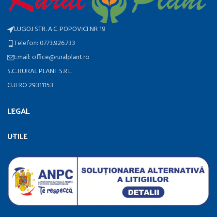
LUGOJ STR. A.C. POPOVICI NR 19
Telefon: 0773.926.733
Email: office@ruralplant.ro
S.C. RURAL PLANT S.R.L.
CUI RO 29311153
LEGAL
UTILE