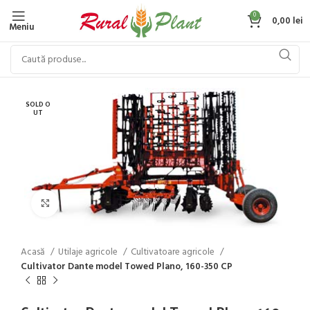
0
0,00
lei
Meniu
SOLD O
UT
Click to enlarge
Acasă
Utilaje agricole
Cultivatoare agricole
Cultivator Dante model Towed Plano, 160-350 CP