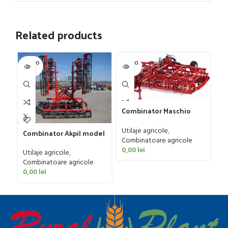
Related products
SOLD O
SOLD O
SOL
UT
UT
U
Gr
Combinator Maschio
G
Gaspardo model
D
Ut
Sandokan, 120-190 CP
Utilaje agricole
,
4
Combinator Akpil model
ag
Combinatoare agricole
Rylec XL, 80-160 CP
0
0,00
lei
Utilaje agricole
,
Combinatoare agricole
0,00
lei