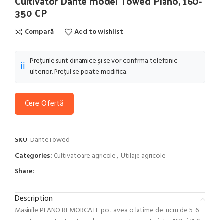
Cultivator Dante model Towed Plano, 160-
350 CP
Compară
Add to wishlist
Prețurile sunt dinamice și se vor confirma telefonic
ℹ️
ulterior. Prețul se poate modifica.
Cere Ofertă
SKU:
DanteTowed
Categories:
Cultivatoare agricole
,
Utilaje agricole
Share:
Description
Masinile PLANO REMORCATE pot avea o latime de lucru de 5, 6