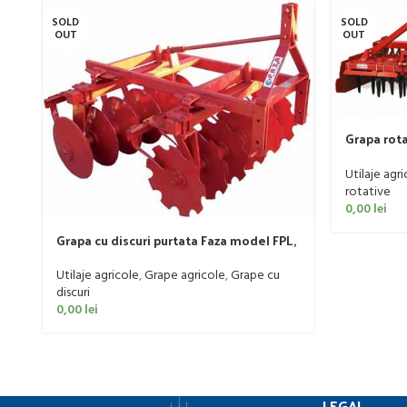
SOLD
SOLD
OUT
OUT
Grapa rot
DOMINATO
Utilaje agri
rotative
0,00
lei
Grapa cu discuri purtata Faza model FPL,
20-50 CP
Utilaje agricole
,
Grape agricole
,
Grape cu
discuri
0,00
lei
LEGAL