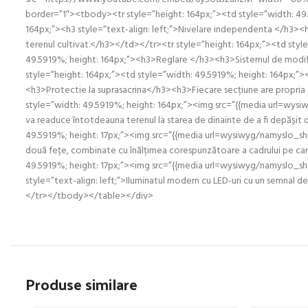
border=”1″><tbody><tr style=”height: 164px;”><td style=”width: 49
164px;”><h3 style=”text-align: left;”>Nivelare independenta </h3><h3 
terenul cultivat.</h3></td></tr><tr style=”height: 164px;”><td sty
49.5919%; height: 164px;”><h3>Reglare </h3><h3>Sistemul de modifica
style=”height: 164px;”><td style=”width: 49.5919%; height: 164px;”
<h3>Protectie la suprasacrina</h3><h3>Fiecare secțiune are propria a
style=”width: 49.5919%; height: 164px;”><img src=”{{media url=wy
va readuce întotdeauna terenul la starea de dinainte de a fi depășit d
49.5919%; height: 17px;”><img src=”{{media url=wysiwyg/namyslo_shar
două fețe, combinate cu înălțimea corespunzătoare a cadrului pe care su
49.5919%; height: 17px;”><img src=”{{media url=wysiwyg/namyslo_sha
style=”text-align: left;”>Iluminatul modern cu LED-uri cu un semnal 
</tr></tbody></table></div>
Produse similare