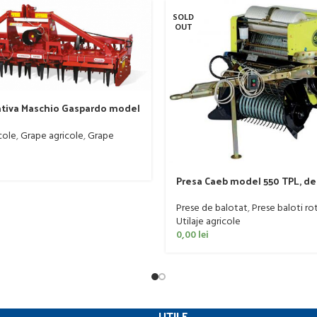
SOLD
OUT
ativa Maschio Gaspardo model
R DM RAPIDO 4000 PLUS
cole
,
Grape agricole
,
Grape
Presa Caeb model 550 TPL, de 
Prese de balotat
,
Prese baloti ro
Utilaje agricole
0,00
lei
UTILE