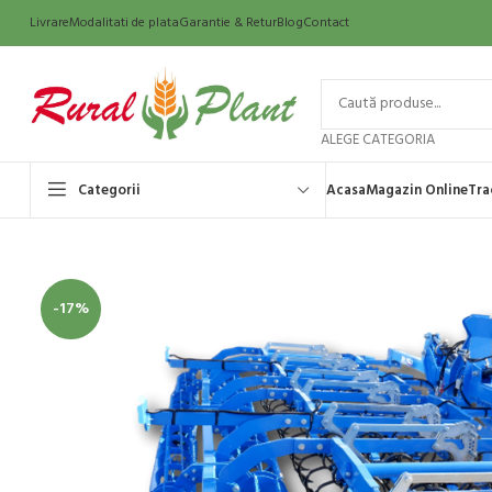
Livrare
Modalitati de plata
Garantie & Retur
Blog
Contact
ALEGE CATEGORIA
Categorii
Acasa
Magazin Online
Tra
-17%