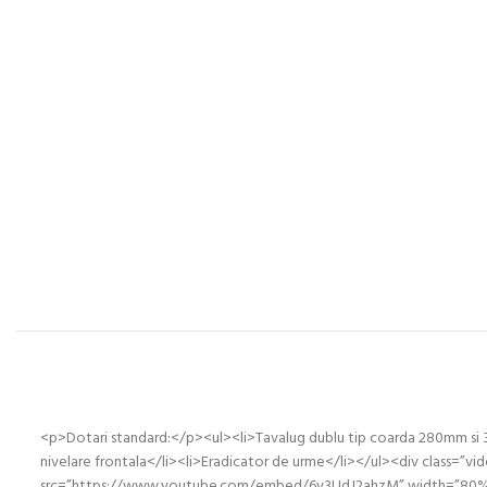
<p>Dotari standard:</p><ul><li>Tavalug dublu tip coarda 280mm si 320
nivelare frontala</li><li>Eradicator de urme</li></ul><div class=”vi
src=”https://www.youtube.com/embed/6y3UdJ2ahzM” width=”80%” he