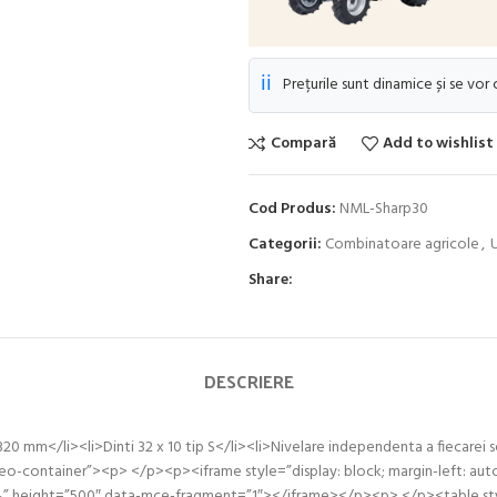
ℹ️
Prețurile sunt dinamice și se vor
Compară
Add to wishlist
Cod Produs:
NML-Sharp30
Categorii:
Combinatoare agricole
,
U
Share:
DESCRIERE
 mm</li><li>Dinti 32 x 10 tip S</li><li>Nivelare independenta a fiecarei s
deo-container”><p> </p><p><iframe style=”display: block; margin-left: auto;
ight=”500″ data-mce-fragment=”1″></iframe></p><p> </p><table style=”