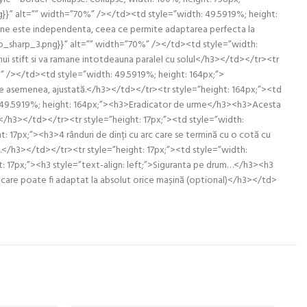
}}” alt=”” width=”70%” /></td><td style=”width: 49.5919%; height:
ctiune este independenta, ceea ce permite adaptarea perfecta la
lo_sharp_3.png}}” alt=”” width=”70%” /></td><td style=”width:
ui stift si va ramane intotdeauna paralel cu solul</h3></td></tr><tr
” /></td><td style=”width: 49.5919%; height: 164px;”>
, de asemenea, ajustată.</h3></td></tr><tr style=”height: 164px;”><td
: 49.5919%; height: 164px;”><h3>Eradicator de urme</h3><h3>Acesta
me.</h3></td></tr><tr style=”height: 17px;”><td style=”width:
17px;”><h3>4 rânduri de dinți cu arc care se termină cu o cotă cu
cile.</h3></td></tr><tr style=”height: 17px;”><td style=”width:
: 17px;”><h3 style=”text-align: left;”>Siguranta pe drum…</h3><h3
r care poate fi adaptat la absolut orice mașină (optional)</h3></td>