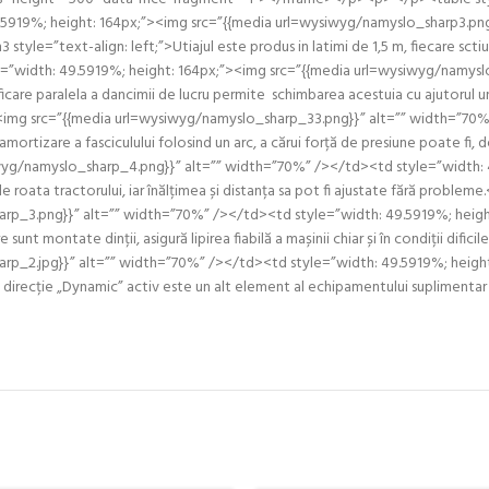
.5919%; height: 164px;”><img src=”{{media url=wysiwyg/namyslo_sharp3.png
style=”text-align: left;”>Utiajul este produs in latimi de 1,5 m, fiecare s
le=”width: 49.5919%; height: 164px;”><img src=”{{media url=wysiwyg/namys
re paralela a dancimii de lucru permite schimbarea acestuia cu ajutorul un
><img src=”{{media url=wysiwyg/namyslo_sharp_33.png}}” alt=”” width=”70%
mortizare a fasciculului folosind un arc, a cărui forță de presiune poate fi
siwyg/namyslo_sharp_4.png}}” alt=”” width=”70%” /></td><td style=”width
e roata tractorului, iar înălțimea și distanța sa pot fi ajustate fără proble
p_3.png}}” alt=”” width=”70%” /></td><td style=”width: 49.5919%; height: 
nt montate dinții, asigură lipirea fiabilă a mașinii chiar și în condiții difi
rp_2.jpg}}” alt=”” width=”70%” /></td><td style=”width: 49.5919%; height
de direcție „Dynamic” activ este un alt element al echipamentului suplimenta