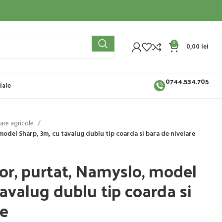
0
0,00
lei
0744.534.705
iale
re agricole
odel Sharp, 3m, cu tavalug dublu tip coarda si bara de nivelare
r, purtat, Namyslo, model
avalug dublu tip coarda si
re