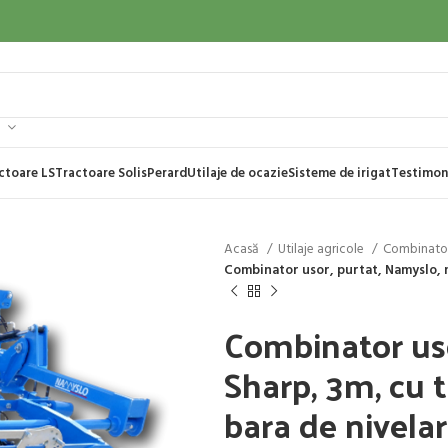
ctoare LS
Tractoare Solis
Perard
Utilaje de ocazie
Sisteme de irigat
Testimon
Acasă
Utilaje agricole
Combinatoa
Combinator usor, purtat, Namyslo, m
Combinator uso
Sharp, 3m, cu t
bara de nivela