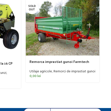
SOLD
SO
OUT
O
R
Remorca imprastiat gunoi Farmtech
la 16 CP
Ut
model Superfex 700, 5.1 tone
0
Utilaje agricole
,
Remorci de imprastiat gunoi
tunzi
,
0,00
lei