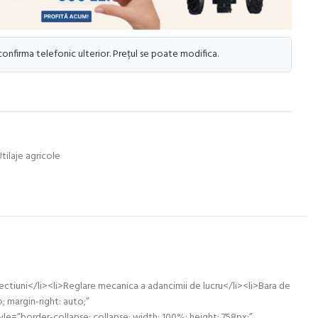
 confirma telefonic ulterior. Prețul se poate modifica.
tilaje agricole
ectiuni</li><li>Reglare mecanica a adancimii de lucru</li><li>Bara de
 margin-right: auto;”
border-collapse: collapse; width: 100%; height: 758px;”