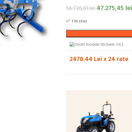
47.275,45
lei
56.726,61
lei
1 în stoc
2478.44 Lei x 24 rate