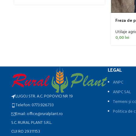
Freza de 
60 CP
Utilaje agri
0,00
lei
LEGAL
ANPC
ANPC SAL
LUGOJ STR. A.C. POPOVICI NR 19
Termeni și co
Telefon: 0773.926.733
Politica de c
Email: office@ruralplant.ro
S.C. RURAL PLANT S.R.L.
CUI RO 29311153