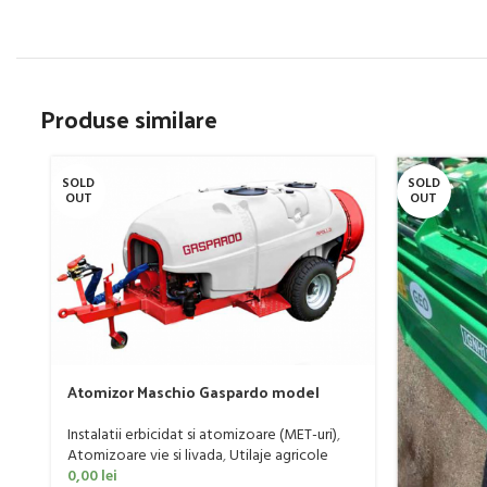
Produse similare
SOLD
SOLD
OUT
OUT
Atomizor Maschio Gaspardo model
Futura Avant 1000/800/121 E
Instalatii erbicidat si atomizoare (MET-uri)
,
Atomizoare vie si livada
,
Utilaje agricole
0,00
lei