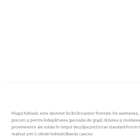
Plugul hidraulic este destinat încărcătoarelor frontale. De asemenea, po
precum și pentru îndepărtarea gunoiului de grajd, răzuirea și nivelarea
proeminente ale solului în timpul deszăpezirii.Dotari standard:Protect
realizat prin 2 cilindri hidrauliciBanda cauciuc