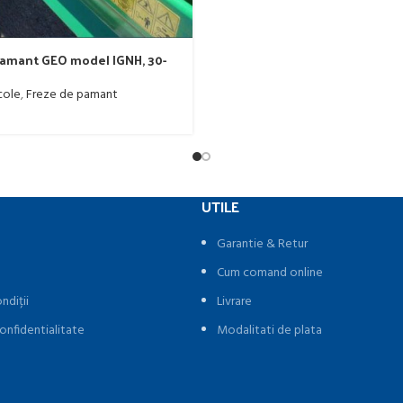
pamant GEO model IGNH, 30-
cole
,
Freze de pamant
UTILE
Garantie & Retur
Cum comand online
ndiții
Livrare
onfidentialitate
Modalitati de plata