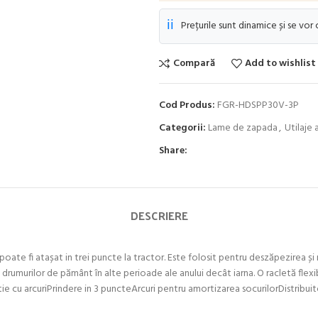
ℹ️
Prețurile sunt dinamice și se vor
Compară
Add to wishlist
Cod Produs:
FGR-HDSPP30V-3P
Categorii:
Lame de zapada
,
Utilaje 
Share:
DESCRIERE
ate fi atașat in trei puncte la tractor. Este folosit pentru deszăpezirea și ni
 drumurilor de pământ în alte perioade ale anului decât iarna. O racletă flex
ie cu arcuriPrindere in 3 puncteArcuri pentru amortizarea socurilorDistribui