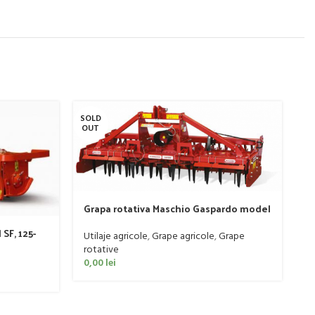
SOLD
SO
OUT
O
Grapa rotativa Maschio Gaspardo model
DOMINATOR DM RAPIDO 4000 PLUS
SF, 125-
Utilaje agricole
,
Grape agricole
,
Grape
rotative
0,00
lei
P
P