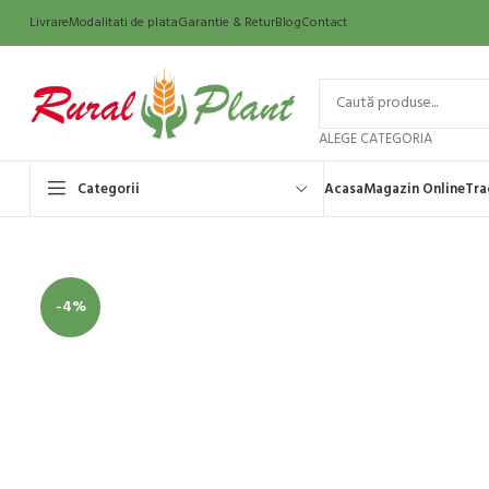
Livrare
Modalitati de plata
Garantie & Retur
Blog
Contact
ALEGE CATEGORIA
Categorii
Acasa
Magazin Online
Tra
-4%