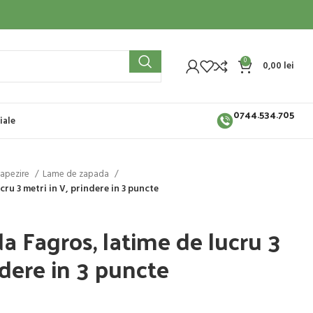
0
0,00
lei
0744.534.705
iale
zapezire
Lame de zapada
ru 3 metri in V, prindere in 3 puncte
 Fagros, latime de lucru 3
ndere in 3 puncte