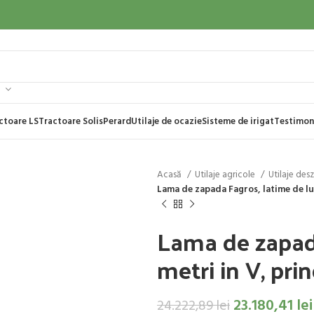
ctoare LS
Tractoare Solis
Perard
Utilaje de ocazie
Sisteme de irigat
Testimon
Acasă
Utilaje agricole
Utilaje des
Lama de zapada Fagros, latime de luc
Lama de zapada
metri in V, pri
23.180,41
lei
24.222,89
lei