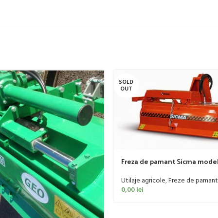
SOLD
OUT
Freza de pamant Sicma model 
185cm, 20-50 CP
Utilaje agricole
,
Freze de pamant
0,00
lei