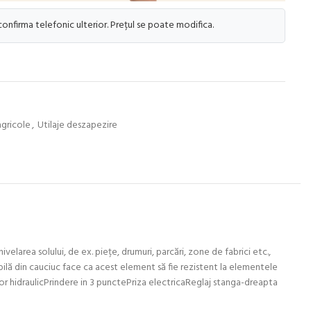
 confirma telefonic ulterior. Prețul se poate modifica.
agricole
,
Utilaje deszapezire
velarea solului, de ex. piețe, drumuri, parcări, zone de fabrici etc.,
ibilă din cauciuc face ca acest element să fie rezistent la elementele
tor hidraulicPrindere in 3 punctePriza electricaReglaj stanga-dreapta