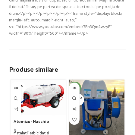
când mașina a lovit un copac sau un obiect similar. Mașina poate
fi ridicată în sus, pe partea din spate a tractorului pe poziția de
drum.</p><p> </p><p> </p><p><iframe style=”display: block;
margin-left: auto; margin-right: auto;”
src=”https://www.youtube.com/embed/7Bh3Qm4wzyE”
width=”80%” height=”500″></iframe></p>
Produse similare
SOLD O
SOL
-4%
UT
U
SOLD O
UT
C
G
Atomizor Maschio
Sa
Ut
Gaspardo model Futura
Co
Avant 1000/800/121 E
Instalatii erbicidat si