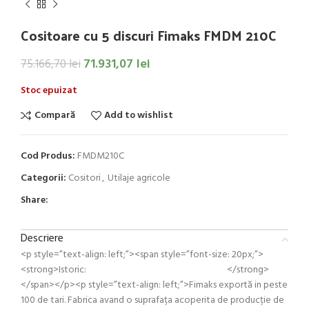
Cositoare cu 5 discuri Fimaks FMDM 210C
71.931,07
lei
75.166,70
lei
Stoc epuizat
Compară
Add to wishlist
Cod Produs:
FMDM210C
Categorii:
Cositori
,
Utilaje agricole
Share:
Descriere
<p style=”text-align: left;”><span style=”font-size: 20px;”>
<strong>Istoric: </strong>
</span></p><p style=”text-align: left;”>Fimaks exportă in peste
100 de tari. Fabrica avand o suprafața acoperita de producție de