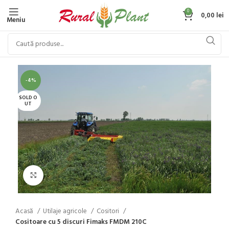
0
0,00
lei
Meniu
-4%
SOLD O
UT
Click to enlarge
Acasă
Utilaje agricole
Cositori
Cositoare cu 5 discuri Fimaks FMDM 210C