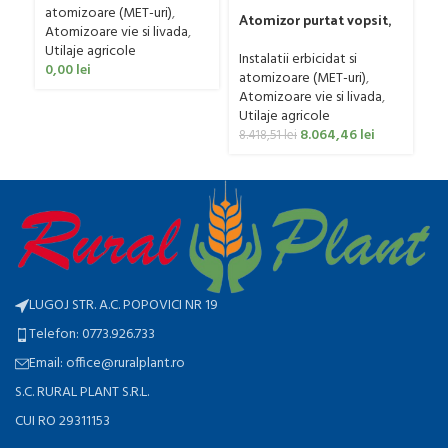
0
atomizoare (MET-uri)
,
Atomizor purtat vopsit,
Atomizoare vie si livada
,
pentru vie si livada
Utilaje agricole
Bufer, model Ronda
Instalatii erbicidat si
0,00
lei
Clasic, 200 litri
atomizoare (MET-uri)
,
Atomizoare vie si livada
,
Utilaje agricole
8.064,46
lei
8.418,51
lei
LUGOJ STR. A.C. POPOVICI NR 19
Telefon: 0773.926.733
Email: office@ruralplant.ro
S.C. RURAL PLANT S.R.L.
CUI RO 29311153