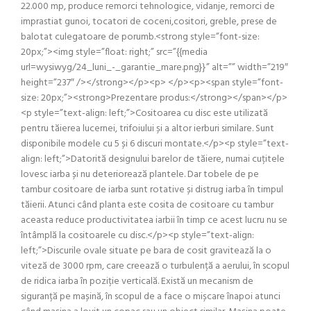
22.000 mp, produce remorci tehnologice, vidanje, remorci de
imprastiat gunoi, tocatori de coceni,cositori, greble, prese de
balotat culegatoare de porumb.<strong style=”font-size:
20px;”><img style=”float: right;” src=”{{media
url=wysiwyg/24_luni_-_garantie_mare.png}}” alt=”” width=”219″
height=”237″ /></strong></p><p> </p><p><span style=”font-
size: 20px;”><strong>Prezentare produs:</strong></span></p>
<p style=”text-align: left;”>Cositoarea cu disc este utilizată
pentru tăierea lucernei, trifoiului și a altor ierburi similare. Sunt
disponibile modele cu 5 și 6 discuri montate.</p><p style=”text-
align: left;”>Datorită designului barelor de tăiere, numai cuțitele
lovesc iarba și nu deteriorează plantele. Dar tobele de pe
tambur cositoare de iarba sunt rotative și distrug iarba în timpul
tăierii. Atunci când planta este cosita de cositoare cu tambur
aceasta reduce productivitatea iarbii în timp ce acest lucru nu se
întâmplă la cositoarele cu disc.</p><p style=”text-align:
left;”>Discurile ovale situate pe bara de cosit gravitează la o
viteză de 3000 rpm, care creează o turbulență a aerului, în scopul
de ridica iarba în poziție verticală. Există un mecanism de
siguranță pe mașină, în scopul de a face o mișcare înapoi atunci