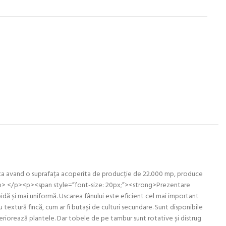
ica avand o suprafața acoperita de producție de 22.000 mp, produce
p><p> </p><p><span style=”font-size: 20px;”><strong>Prezentare
idă și mai uniformă. Uscarea fânului este eficient cel mai important
textură fincă, cum ar fi butași de culturi secundare. Sunt disponibile
teriorează plantele. Dar tobele de pe tambur sunt rotative și distrug