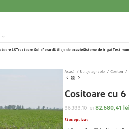
ctoare LS
Tractoare Solis
Perard
Utilaje de ocazie
Sisteme de irigat
Testimon
Acasă
Utilaje agricole
Cositori
Cositoare cu 6
82.680,41
le
86.388,10
lei
Stoc epuizat