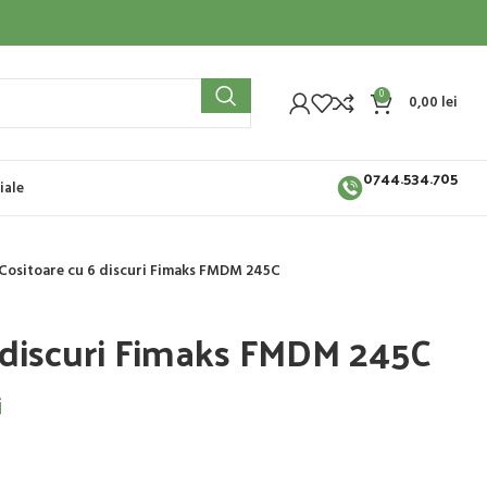
0
0,00
lei
0744.534.705
iale
Cositoare cu 6 discuri Fimaks FMDM 245C
 discuri Fimaks FMDM 245C
i