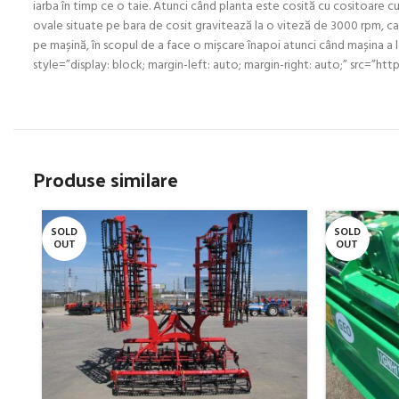
iarba în timp ce o taie. Atunci când planta este cosită cu cositoare c
ovale situate pe bara de cosit gravitează la o viteză de 3000 rpm, car
pe mașină, în scopul de a face o mișcare înapoi atunci când mașina a l
style=”display: block; margin-left: auto; margin-right: auto;” 
Produse similare
SOLD
SOLD
OUT
OUT