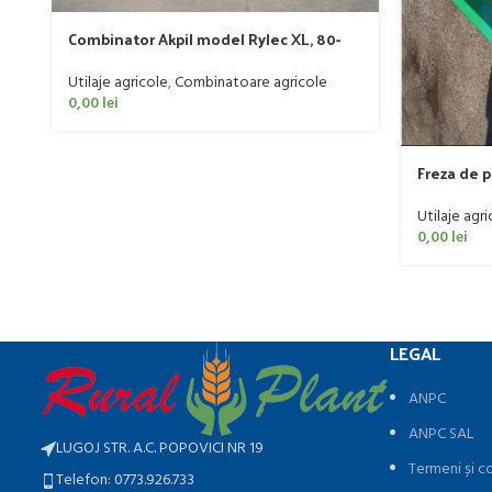
Combinator Akpil model Rylec XL, 80-
160 CP
Utilaje agricole
,
Combinatoare agricole
0,00
lei
Freza de 
60 CP
Utilaje agri
0,00
lei
LEGAL
ANPC
ANPC SAL
LUGOJ STR. A.C. POPOVICI NR 19
Termeni și co
Telefon: 0773.926.733