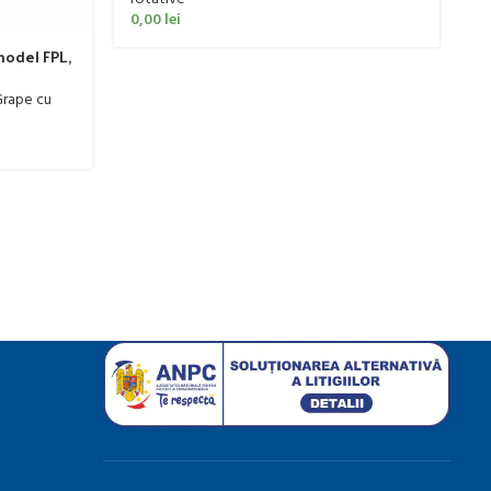
M
0,00
lei
s
model FPL,
C
Ut
0
rape cu