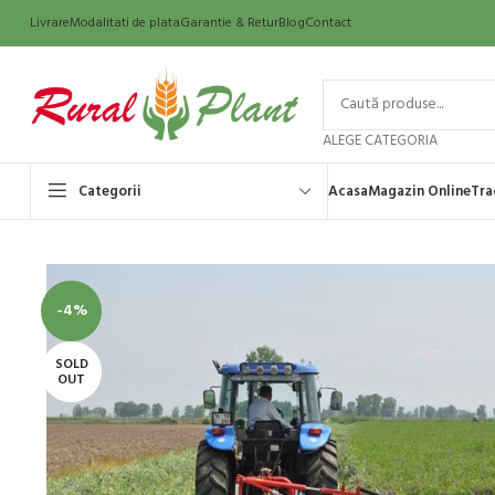
Livrare
Modalitati de plata
Garantie & Retur
Blog
Contact
ALEGE CATEGORIA
Categorii
Acasa
Magazin Online
Tra
-4%
SOLD
OUT