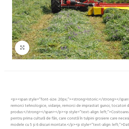
Click to enlarge
<p><span style=”font-size: 20px;”><strong>Istoric:</strong></span><
remorci tehnologice, vidanje, remorci de imprastiat gunoi, tocator
produs:</strong></span></p><p style=”text-align: left;”>Cositoarea cu 
pentru prima cultură de fân, care constă în tulpini grosiere care nece
modele cu 5 și 6 discuri montate.</p><p style=”text-align: left;”>Dato