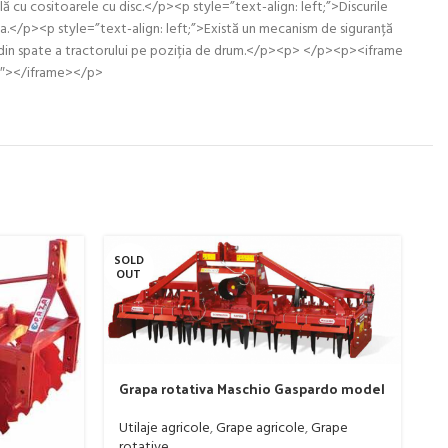
ă cu cositoarele cu disc.</p><p style=”text-align: left;”>Discurile
rba.</p><p style=”text-align: left;”>Există un mecanism de siguranță
tea din spate a tractorului pe poziția de drum.</p><p> </p><p><iframe
0″></iframe></p>
SOLD
SO
OUT
O
Grapa rotativa Maschio Gaspardo model
DOMINATOR DM RAPIDO 4000 PLUS
Utilaje agricole
,
Grape agricole
,
Grape
rotative