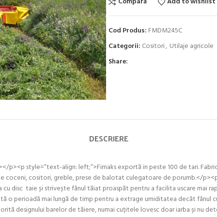
Compară
Add to wishlist
Cod Produs:
FMDM245C
Categorii:
Cositori
,
Utilaje agricole
Share:
DESCRIERE
/p><p style=”text-align: left;”>Fimaks exportă in peste 100 de tari. Fabr
i de coceni, cositori, greble, prese de balotat culegatoare de porumb.</
disc taie și strivește fânul tăiat proaspăt pentru a facilita uscare mai rap
sită o perioadă mai lungă de timp pentru a extrage umiditatea decât fânul cu 
rită designului barelor de tăiere, numai cuțitele lovesc doar iarba și nu de