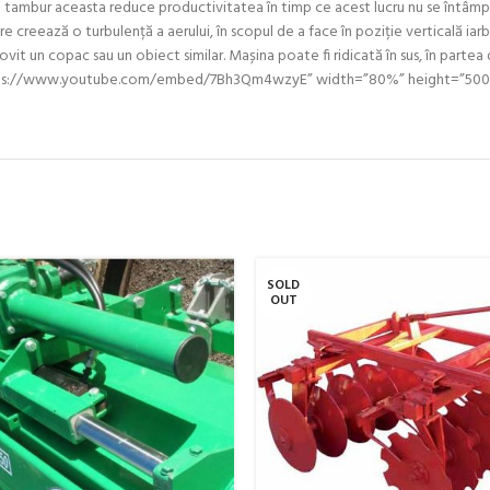
u tambur aceasta reduce productivitatea în timp ce acest lucru nu se întâmpl
e creează o turbulență a aerului, în scopul de a face în poziție verticală ia
ovit un copac sau un obiect similar. Mașina poate fi ridicată în sus, în par
src=”https://www.youtube.com/embed/7Bh3Qm4wzyE” width=”80%” height=”50
SOLD
OUT