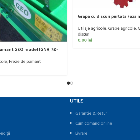
Grapa cu discuri purtata Faza 
20-50 CP
Utilaje agricole
,
Grape agricole
,
G
discuri
0,00
lei
pamant GEO model IGNH, 30-
cole
,
Freze de pamant
UTILE
Garantie & Retur
Cum comand online
ndiții
Livrare