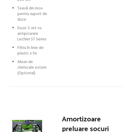
Țeavă din inox
pentru suport de
duze
Duze 3-Jet cu
antipicurare
Lechler ST Series
Filtru în linie de
plastic x 5n
Mixer de
chimicale extern
(Optional)
Amortizoare
preluare socuri