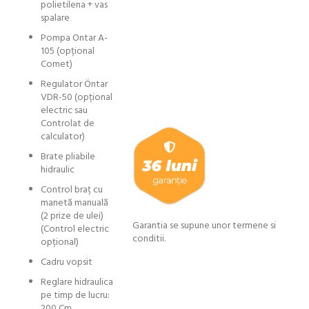
polietilena + vas
spalare
Pompa Ontar A-
105 (opțional
Comet)
Regulator Öntar
VDR-50 (opțional
electric sau
Controlat de
calculator)
Brate pliabile
hidraulic
Control braț cu
manetă manuală
(2 prize de ulei)
Garantia se supune unor termene si
(Control electric
conditii.
opțional)
Cadru vopsit
Reglare hidraulica
pe timp de lucru:
200 Cm