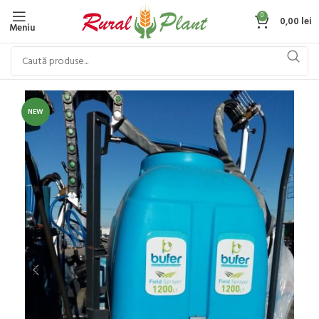
0
0,00
lei
Meniu
NEW