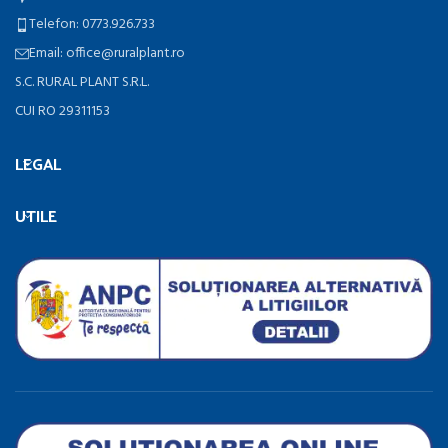
Telefon: 0773.926.733
Email: office@ruralplant.ro
S.C. RURAL PLANT S.R.L.
CUI RO 29311153
LEGAL
UTILE