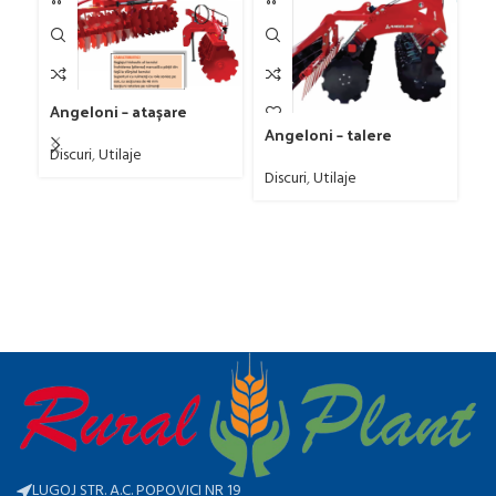
F
Angeloni – atașare
frontală
Angeloni – talere
Ut
independente
Discuri
,
Utilaje
Discuri
,
Utilaje
LUGOJ STR. A.C. POPOVICI NR 19