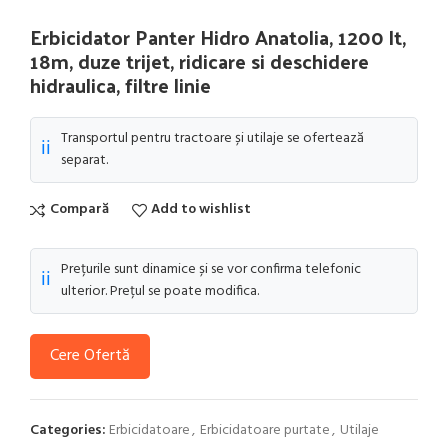
Erbicidator Panter Hidro Anatolia, 1200 lt,
18m, duze trijet, ridicare si deschidere
hidraulica, filtre linie
Transportul pentru tractoare și utilaje se ofertează
ℹ️
separat.
Compară
Add to wishlist
Prețurile sunt dinamice și se vor confirma telefonic
ℹ️
ulterior. Prețul se poate modifica.
Cere Ofertă
Categories:
Erbicidatoare
,
Erbicidatoare purtate
,
Utilaje