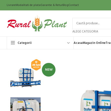
Livrare
Modalitati de plata
Garantie & Retur
Blog
Contact
ALEGE CATEGORIA
Categorii
Acasa
Magazin Online
Tra
NEW