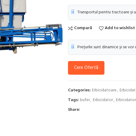
ℹ️
Transportul pentru tractoare și u
Compară
Add to wishlist
ℹ️
Prețurile sunt dinamice și se vor
Cere Ofertă
Categories:
Erbicidatoare
,
Erbicida
Tags:
bufer
,
Erbicidator
,
Erbicidator
Share: