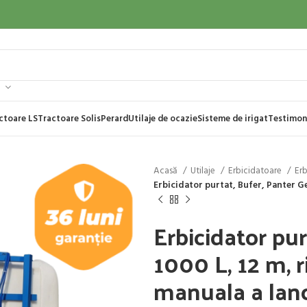
ctoare LS
Tractoare Solis
Perard
Utilaje de ocazie
Sisteme de irigat
Testimon
Acasă
Utilaje
Erbicidatoare
Er
Erbicidator purtat, Bufer, Panter Gen
Erbicidator pur
1000 L, 12 m, r
manuala a lanc