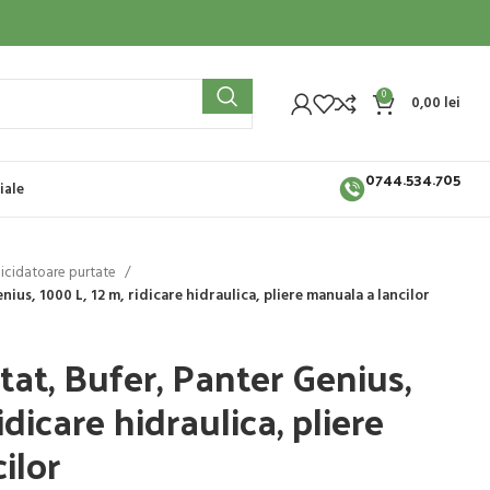
0
0,00
lei
0744.534.705
iale
bicidatoare purtate
ius, 1000 L, 12 m, ridicare hidraulica, pliere manuala a lancilor
tat, Bufer, Panter Genius,
idicare hidraulica, pliere
ilor