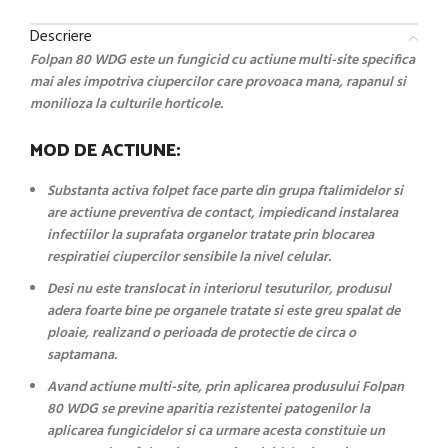
Descriere
Folpan 80 WDG este un fungicid cu actiune multi-site specifica
mai ales impotriva ciupercilor care provoaca mana, rapanul si
monilioza la culturile horticole.
MOD DE ACTIUNE:
Substanta activa folpet face parte din grupa ftalimidelor si
are actiune preventiva de contact, impiedicand instalarea
infectiilor la suprafata organelor tratate prin blocarea
respiratiei ciupercilor sensibile la nivel celular.
Desi nu este translocat in interiorul tesuturilor, produsul
adera foarte bine pe organele tratate si este greu spalat de
ploaie, realizand o perioada de protectie de circa o
saptamana.
Avand actiune multi-site, prin aplicarea produsului Folpan
80 WDG se previne aparitia rezistentei patogenilor la
aplicarea fungicidelor si ca urmare acesta constituie un