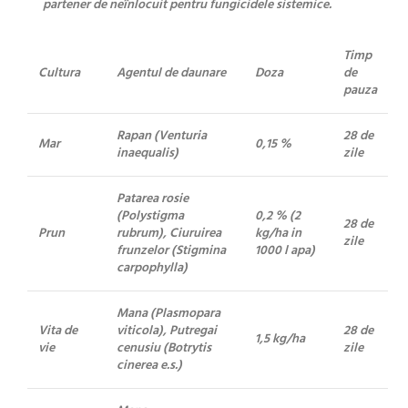
partener de neînlocuit pentru fungicidele sistemice.
Timp
Cultura
Agentul de daunare
Doza
de
pauza
Rapan (Venturia
28 de
Mar
0,15 %
inaequalis)
zile
Patarea rosie
(Polystigma
0,2 % (2
28 de
Prun
rubrum), Ciuruirea
kg/ha in
zile
frunzelor (Stigmina
1000 l apa)
carpophylla)
Mana (Plasmopara
Vita de
viticola), Putregai
28 de
1,5 kg/ha
vie
cenusiu (Botrytis
zile
cinerea e.s.)