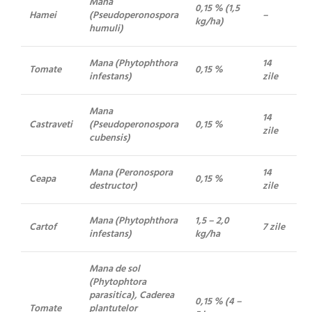
Mana
0,15 % (1,5
Hamei
(Pseudoperonospora
–
kg/ha)
humuli)
Mana (Phytophthora
14
Tomate
0,15 %
infestans)
zile
Mana
14
Castraveti
(Pseudoperonospora
0,15 %
zile
cubensis)
Mana (Peronospora
14
Ceapa
0,15 %
destructor)
zile
Mana (Phytophthora
1,5 – 2,0
Cartof
7 zile
infestans)
kg/ha
Mana de sol
(Phytophtora
parasitica), Caderea
0,15 % (4 –
Tomate
plantutelor