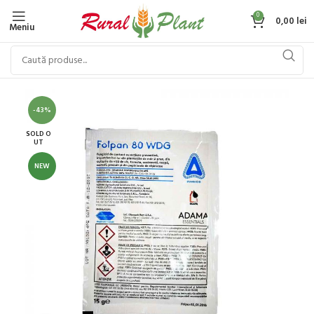
0
0,00
lei
Meniu
-43%
SOLD O
UT
NEW