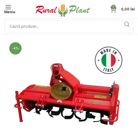
0
0,00
lei
Meniu
-4%