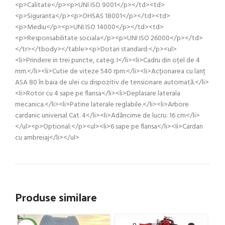
<p>Calitate</p><p>UNI ISO 9001</p></td><td>
<p>Siguranta</p><p>OHSAS 18001</p></td><td>
<p>Mediu</p><p>UNI ISO 14000</p></td><td>
<p>Responsabilitate sociala</p><p>UNI ISO 26000</p></td>
</tr></tbody></table><p>Dotari standard:</p><ul>
<li>Prindere in trei puncte, categ. I</li><li>Cadru din oțel de 4
mm.</li><li>Cutie de viteze 540 rpm.</li><li>Acționarea cu lanț
ASA 80 în baia de ulei cu dispozitiv de tensionare automată.</li>
<li>Rotor cu 4 sape pe flansa</li><li>Deplasare laterala
mecanica.</li><li>Patine laterale reglabile.</li><li>Arbore
cardanic universal Cat. 4</li><li>Adâncime de lucru: 16 cm</li>
</ul><p>Optional:</p><ul><li>6 sape pe flansa</li><li>Cardan
cu ambreiaj</li></ul>
Produse similare
SOLD O
SOL