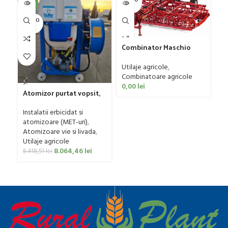
-4%
UT
U
SOLD O
UT
Combinator Maschio
Fr
Gaspardo model
mo
Sandokan, 120-190 CP
Utilaje agricole
,
50
Ut
Combinatoare agricole
p
0,00
lei
0
Atomizor purtat vopsit,
pentru vie si livada
Bufer, model Ronda
Instalatii erbicidat si
Clasic, 200 litri
atomizoare (MET-uri)
,
Atomizoare vie si livada
,
Utilaje agricole
8.064,46
lei
8.418,51
lei