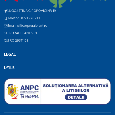
LUGOJ STR. A.C. POPOVICI NR 19
Telefon: 0773.926.733
Email: office@ruralplant.ro
S.C. RURAL PLANT S.R.L.
CUI RO 29311153
LEGAL
UTILE