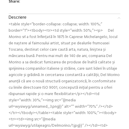
Share:
Descriere
<table style=”border-collapse: collapse; width: 100%;”
border=”1″><tbody><tr><td style=”width: 50%;”><p> Del
Morino srl a fost înființată în 1875 în Caprese Michelangelo, locul
de naștere al faimosului artist, situat pe dealurile frumoasei
Toscana, destinat celor care caută arta, natura, liniștea și
mâncarea bună. Pentru mai mult de 140 de ani, compania Del
Morino a sa dedicat furnizarea de produse de înaltă calitate și
sprijinirea companiilor italiene și străine, care sunt lideri în utilaje
agricole și grădină. In cercetarea constantă a calității, Del Morino
anunță că are o nouă structură organizatorică, în conformitate
cu liniile directoare ISO 9001, concepută inițial pentru a oferi
răspunsuri rapide și o mare flexibilitate</p></td><td
style=”width: 30%;”><img src=”{{media
url=wysiwyg/unnamed_3.png}}” alt=”” width=”70%” /></td>
</tr></tbody></table><table style=”width: 100%;”><tbody>
<tr><td><img src=”{{media
url=wysiwyg/utilajeagro/Delmorino/1.jpg}}” /></td><td>