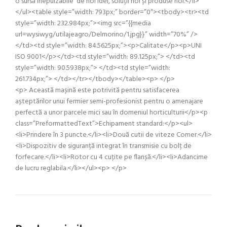
o sursă inepuizabile de noi idei, soluții noi și produse noi.</li>
</ul><table style=”width: 793px;” border=”0″><tbody><tr><td
style=”width: 232.984px;”><img src=”{{media
url=wysiwyg/utilajeagro/Delmorino/1.jpg}}” width=”70%” />
</td><td style=”width: 84.5625px;”><p>Calitate</p><p>UNI
ISO 9001</p></td><td style=”width: 89.125px;”> </td><td
style=”width: 90.5938px;”> </td><td style=”width:
261.734px;”> </td></tr></tbody></table><p> </p>
<p> Această mașină este potrivită pentru satisfacerea
așteptărilor unui fermier semi-profesionist pentru o amenajare
perfectă a unor parcele mici sau în domeniul horticulturii</p><p
class=”PreformattedText”>Echipament standard:</p><ul>
<li>Prindere în 3 puncte.</li><li>Două cutii de viteze Comer.</li>
<li>Dispozitiv de siguranță integrat în transmisie cu bolț de
forfecare.</li><li>Rotor cu 4 cuțite pe flanșă.</li><li>Adancime
de lucru reglabila.</li></ul><p> </p>