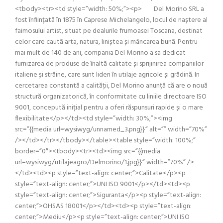
<tbody><tr><td style=”width: 50%;”><p> Del Morino SRL a
fost înființată în 1875 în Caprese Michelangelo, locul de naștere al
faimosului artist, situat pe dealurile frumoasei Toscana, destinat
celor care caută arta, natura, liniștea și mâncarea bună. Pentru
mai mult de 140 de ani, compania Del Morino a sa dedicat
furnizarea de produse de înaltă calitate și sprijinirea companiilor
italiene și străine, care sunt lideri în utilaje agricole și grădină. In
cercetarea constantă a calității, Del Morino anunță că are o nouă
structură organizatorică, în conformitate cu liniile directoare ISO
9001, concepută inițial pentru a oferi răspunsuri rapide și o mare
flexibilitate</p></td><td style=”width: 30%;”><img
src=”{{media url=wysiwyg/unnamed_3.png}}” alt=”” width=”70%”
/></td></tr></tbody></table><table style=”width: 100%;”
border=”0″><tbody><tr><td><img src=”{{media
url=wysiwyg/utilajeagro/Delmorino/1.jpg}}” width=”70%” />
</td><td><p style=”text-align: center;”>Calitate</p><p
style=”text-align: center;”>UNI ISO 9001</p></td><td><p
style=”text-align: center;”>Siguranta</p><p style=”text-align:
center;”>OHSAS 18001</p></td><td><p style=”text-align:
center;”>Mediu</p><p style=”text-align: center;”>UNI ISO