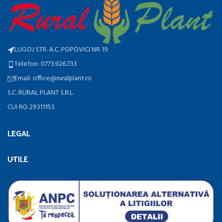
LUGOJ STR. A.C. POPOVICI NR 19
Telefon: 0773.926.733
Email: office@ruralplant.ro
S.C. RURAL PLANT S.R.L.
CUI RO 29311153
LEGAL
UTILE