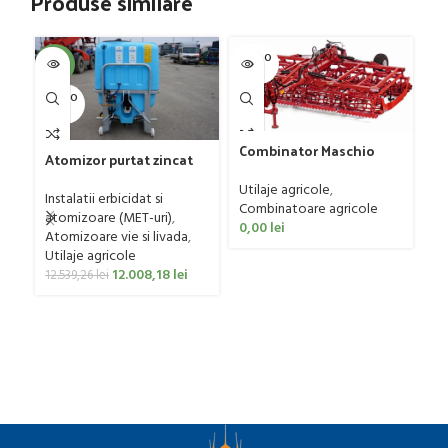
Produse similare
SOLD O
SOL
-4%
UT
U
SOLD O
UT
Combinator Maschio
Fr
Atomizor purtat zincat
Gaspardo model
mo
pentru vie si livada
Sandokan, 120-190 CP
Utilaje agricole
,
50
Ut
Bufer, model Ronda,
Instalatii erbicidat si
Combinatoare agricole
p
400 litri
atomizoare (MET-uri)
,
0,00
lei
0
Atomizoare vie si livada
,
Utilaje agricole
12.008,18
lei
12.539,26
lei