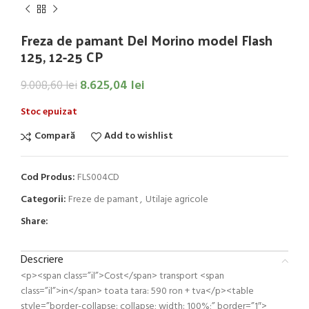
Freza de pamant Del Morino model Flash
125, 12-25 CP
8.625,04
lei
9.008,60
lei
Stoc epuizat
Compară
Add to wishlist
Cod Produs:
FLS004CD
Categorii:
Freze de pamant
,
Utilaje agricole
Share:
Descriere
<p><span class=”il”>Cost</span> transport <span
class=”il”>in</span> toata tara: 590 ron + tva</p><table
style=”border-collapse: collapse; width: 100%;” border=”1″>