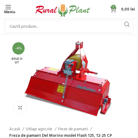
0
0,00
lei
Meniu
-4%
SOLD O
UT
Click to enlarge
Acasă
Utilaje agricole
Freze de pamant
Freza de pamant Del Morino model Flash 125, 12-25 CP