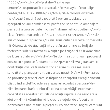
14000</p></td><td><p style=”text-align:
center;”> Responsabilitate sociala</p><p style=”text-align:
center;”>UNI ISO 26000</p></td></tr></tbody></table>
<p>Această mașină este potrivită pentru satisfacerea
așteptărilor unui fermier semi-profesionist pentru o amenajare
perfectă a unor parcele mici sau în domeniul horticulturii</p><p
class=”PreformattedText”>ECHIPAMENT STANDARD:</p><ul>
<li>Prindere în 3 puncte.</li><li>Două cutii de viteze Comer.</li>
<li>Dispozitiv de siguranță integrat în transmisie cu bolț de
forfecare.</li><li>Rotor cu 4 cuțite pe flanșă.</li><li>Adancime
de lucru reglabila</li></ul><p>Ne dorim sa continuam progresul
nostru cu 4 puncte fundamentale.</p><ul><li>Va garantam că
contribuția dvs.. va fi luată în considerare cu cea mai mare
seriozitate și angajament din partea noastră</li><li>Furnizarea
de produse și servicii care să răspundă cerințelor clienților noștri,
câștigând astfel încrederea și sprijinul acordat acestora</li>
<li>Eliminarea barierelelor din calea creativității, exprimând
capacitatea noastră naturală de soluții rapide și de asociere a
ideilor</li><li>Contribuind la crearea rețelei de afaceri prin
dezvoltarea unei viziuni a pieței cu colaboratorii noștri, care sunt