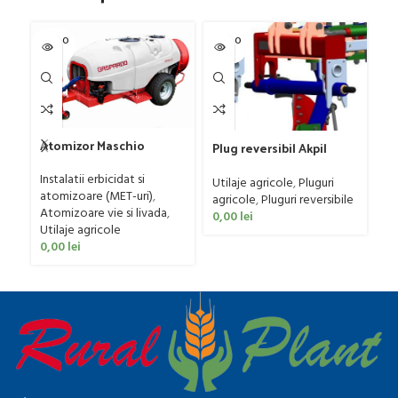
SOLD O
SOLD O
SOL
UT
UT
U
Atomizor Maschio
Plug reversibil Akpil
Gaspardo model Futura
model KM 180, 3-5
Pr
Avant 1000/800/121 E
Instalatii erbicidat si
trupite, 90-140 CP
TP
Utilaje agricole
,
Pluguri
atomizoare (MET-uri)
,
agricole
,
Pluguri reversibile
Pr
Atomizoare vie si livada
,
0,00
lei
ba
Utilaje agricole
ag
0,00
lei
0