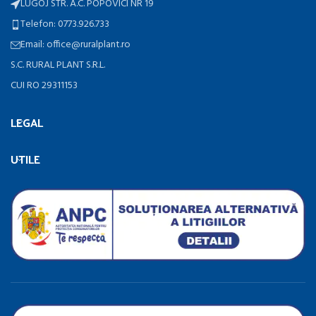
LUGOJ STR. A.C. POPOVICI NR 19
Telefon: 0773.926.733
Email: office@ruralplant.ro
S.C. RURAL PLANT S.R.L.
CUI RO 29311153
LEGAL
UTILE