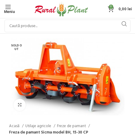
0
0,00
lei
Meniu
SOLD O
UT
Click to enlarge
Acasă
Utilaje agricole
Freze de pamant
Freza de pamant Sicma model BH, 15-30 CP