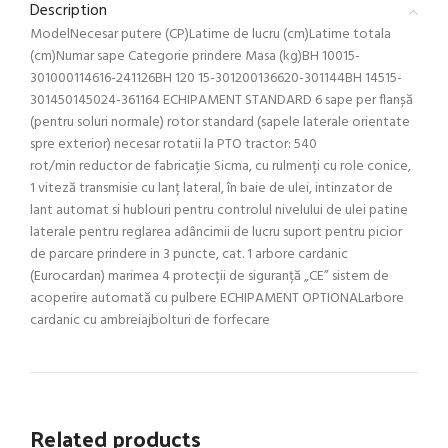
Description
ModelNecesar putere (CP)Latime de lucru (cm)Latime totala
(cm)Numar sape Categorie prindere Masa (kg)BH 10015-
301000114616-241126BH 120 15-301200136620-301144BH 14515-
301450145024-361164 ECHIPAMENT STANDARD 6 sape per flanșă
(pentru soluri normale) rotor standard (sapele laterale orientate
spre exterior) necesar rotatii la PTO tractor: 540
rot/min reductor de fabricație Sicma, cu rulmenți cu role conice,
1 viteză transmisie cu lanț lateral, în baie de ulei, intinzator de
lant automat si hublouri pentru controlul nivelului de ulei patine
laterale pentru reglarea adâncimii de lucru suport pentru picior
de parcare prindere in 3 puncte, cat. 1 arbore cardanic
(Eurocardan) marimea 4 protecții de siguranță „CE” sistem de
acoperire automată cu pulbere ECHIPAMENT OPTIONALarbore
cardanic cu ambreiajbolturi de forfecare
Related products