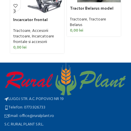
Tractor Belarus model
1221, 130 CP
Incarcator frontal
Tractoare
,
Tractoare
STOLL model PROFILINE
Belarus
Tr
FZ 60
0,00
lei
Tractoare
,
Accesorii
15
tractoare
,
Incarcatoare
Tr
frontale si accesorii
Be
0,00
lei
0
LUGOJ STR. A.C. POPOVICI NR 19
Telefon: 0773.926.733
Email: office@ruralplant.ro
S.C. RURAL PLANT S.R.L.