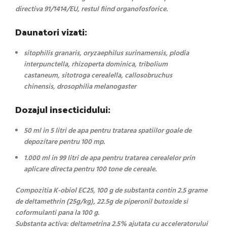
directiva 91/1414/EU, restul fiind organofosforice.
Daunatori vizati:
sitophilis granaris, oryzaephilus surinamensis, plodia
interpunctella, rhizoperta dominica, tribolium
castaneum, sitotroga cerealella, callosobruchus
chinensis, drosophilia melanogaster
Dozajul insecticidului:
50 ml in 5 litri de apa pentru tratarea spatiilor goale de
depozitare pentru 100 mp.
1.000 ml in 99 litri de apa pentru tratarea cerealelor prin
aplicare directa pentru 100 tone de cereale.
Compozitia K-obiol EC25, 100 g de substanta contin 2.5 grame
de deltamethrin (25g/kg), 22.5g de piperonil butoxide si
coformulanti pana la 100 g.
Substanta activa: deltametrina 2.5% ajutata cu acceleratorului