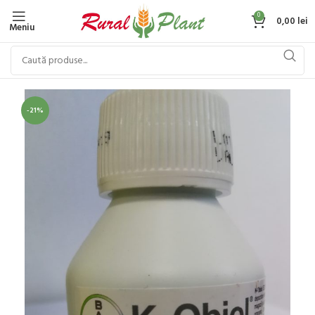
0
0,00
lei
Meniu
-21%