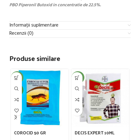
PBO Piperonil Butoxid in concentratie de 22.5%.
Informații suplimentare
Recenzii (0)
Produse similare
-30%
-40%
-7
NEW
NE
COROCID 50 GR
DECIS EXPERT 10ML
K’