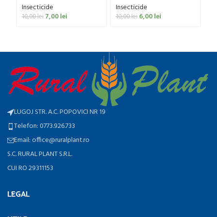
Insecticide
Insecticide
In
7,00
lei
6,00
lei
10,00
lei
10,00
lei
28
LUGOJ STR. A.C. POPOVICI NR 19
Telefon: 0773.926.733
Email: office@ruralplant.ro
S.C. RURAL PLANT S.R.L.
CUI RO 29311153
LEGAL