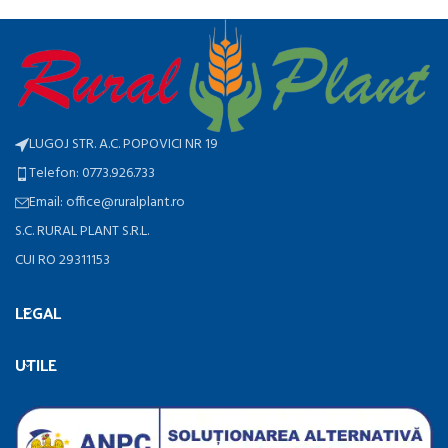
LUGOJ STR. A.C. POPOVICI NR 19
Telefon: 0773.926.733
Email: office@ruralplant.ro
S.C. RURAL PLANT S.R.L.
CUI RO 29311153
LEGAL
UTILE