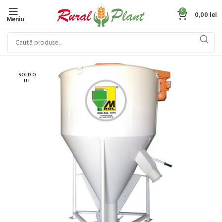
0
0,00
lei
Meniu
SOLD O
UT