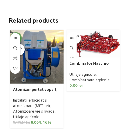
Related products
SOLD O
SOL
-4%
UT
U
SOLD O
UT
Combinator Maschio
Gaspardo model
Sandokan, 120-190 CP
Utilaje agricole
,
Combinatoare agricole
0,00
lei
Atomizor purtat vopsit,
pentru vie si livada
F
Bufer, model Ronda
Instalatii erbicidat si
mo
Clasic, 200 litri
atomizoare (MET-uri)
,
Ut
Atomizoare vie si livada
,
p
Utilaje agricole
0
8.064,46
lei
8.418,51
lei