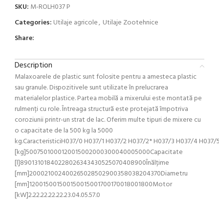
SKU:
M-ROLH037 P
Categories:
Utilaje agricole
,
Utilaje Zootehnice
Share:
Description
Malaxoarele de plastic sunt folosite pentru a amesteca plastic
sau granule. Dispozitivele sunt utilizate în prelucrarea
materialelor plastice. Partea mobilă a mixerului este montată pe
rulmenți cu role. Întreaga structură este protejată împotriva
coroziunii printr-un strat de lac. Oferim multe tipuri de mixere cu
o capacitate de la 500 kg la 5000
kg.CaracteristiciH037/0 H037/1 H037/2 H037/2* H037/3 H037/4 H037/
[kg]5007501000120015002000300040005000Capacitate
[l]89013101840228026343430525070408900Înălțime
[mm]200021002400265028502900358038204370Diametru
[mm]120015001500150015001700170018001800Motor
[kW]2.22.22.22.22.23.04.05.57.0