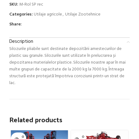
SKU:
M-Rol SP rec
Categories:
Utilaje agricole
,
Utilaje Zootehnice
Share:
Description
Silozurile pliabile sunt destinate depozitării amestecurilor de
plastic sau granule. Silozurile sunt utilizate în prelucrarea și
depozitarea materialelor plastice. Silozurile noastre apar în mai
multe grupuri de capacitate de la 2000 kg la 7000 kg. Întreaga
structură este protejată împotriva coroziunii printr-un strat de
lac.
Related products
SOLD O
SOLD O
SOL