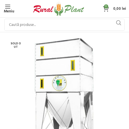
0
0,00
lei
Meniu
SOLD O
UT