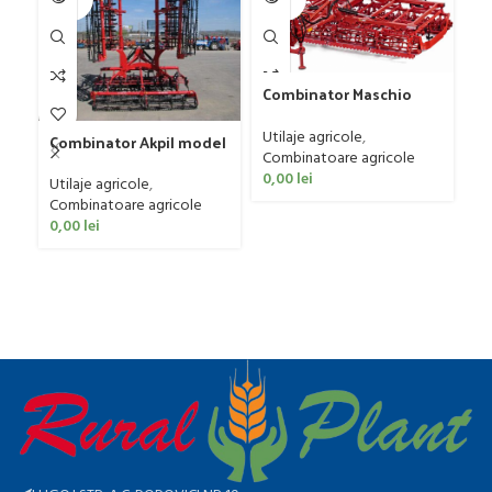
UT
UT
U
Combinator Maschio
Gaspardo model
Sandokan, 120-190 CP
Utilaje agricole
,
Combinator Akpil model
Combinatoare agricole
Rylec XL, 80-160 CP
0,00
lei
Utilaje agricole
,
Combinatoare agricole
F
0,00
lei
mo
Ut
p
0