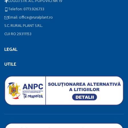
LUGOJ STR. A.C. POPOVICI NR 19
Telefon: 0773.926.733
Email: office@ruralplant.ro
S.C. RURAL PLANT S.R.L.
CUI RO 29311153
LEGAL
UTILE