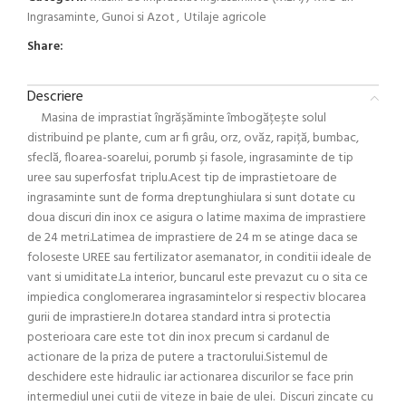
Ingrasaminte, Gunoi si Azot
,
Utilaje agricole
Share:
Descriere
Masina de imprastiat îngrășăminte îmbogățește solul
distribuind pe plante, cum ar fi grâu, orz, ovăz, rapiță, bumbac,
sfeclă, floarea-soarelui, porumb și fasole, ingrasaminte de tip
uree sau superfosfat triplu.Acest tip de imprastietoare de
ingrasaminte sunt de forma dreptunghiulara si sunt dotate cu
doua discuri din inox ce asigura o latime maxima de imprastiere
de 24 metri.Latimea de imprastiere de 24 m se atinge daca se
foloseste UREE sau fertilizator asemanator, in conditii ideale de
vant si umiditate.La interior, buncarul este prevazut cu o sita ce
impiedica conglomerarea ingrasamintelor si respectiv blocarea
gurii de imprastiere.In dotarea standard intra si protectia
posterioara care este tot din inox precum si cardanul de
actionare de la priza de putere a tractorului.Sistemul de
deschidere este hidraulic iar actionarea discurilor se face prin
intermediul unei cutii de viteze in baie de ulei. Discuri zincate cu