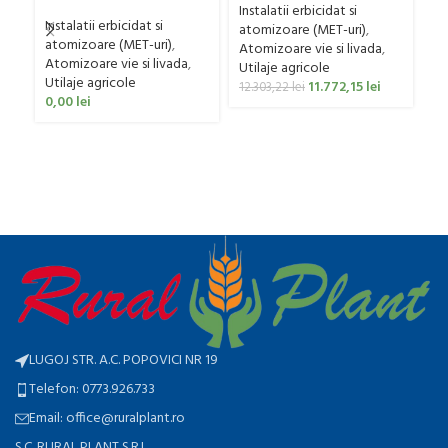
Gaspardo model Futura
Bufer, model Ronda,
Instalatii erbicidat si
Avant 1000/800/121 E
Instalatii erbicidat si
300 litri
atomizoare (MET-uri)
,
atomizoare (MET-uri)
,
Atomizoare vie si livada
,
Atomizoare vie si livada
,
Utilaje agricole
F
Utilaje agricole
11.772,15
lei
12.303,22
lei
mo
0,00
lei
Ut
p
0
LUGOJ STR. A.C. POPOVICI NR 19
Telefon: 0773.926.733
Email: office@ruralplant.ro
S.C. RURAL PLANT S.R.L.