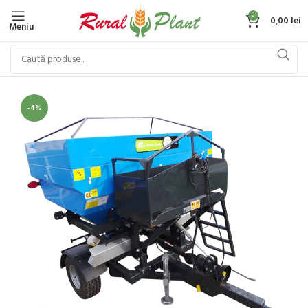
0
0,00
lei
Meniu
-4%