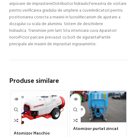
aripioare de imprastiereDistribuitor hidraulicFereastra de vizitare
pentru verificarea gradului de umplere a cuveiIndicatori pentru
pozitionarea corecta a masinii in lucruMecanism de ajustare a
dozajului cu scala de aluminiu Sistem de deschidere
hidraulica Transmisie prin lant Sita interioara cuva Aparatori
noroiPicior parcare prevazut cu bolt de sigurantaPartile
principale ale masinii de imprastiat ingrasaminte:
Produse similare
SOLD O
SOL
-4%
UT
U
SOLD O
UT
Atomizor purtat zincat
Atomizor Maschio
pentru vie si livada