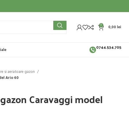
0
0,00
lei
0744.534.705
iale
are si aeratoare gazon
del Ario 60
e gazon Caravaggi model