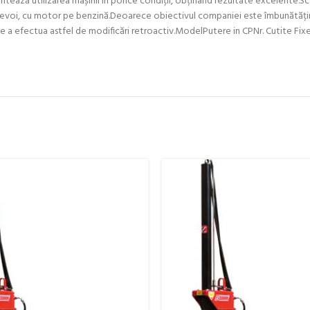
ntează utilizarea mașinii în porice condiții, obținând rezultate excelente.Sca
evoi, cu motor pe benzină.Deoarece obiectivul companiei este îmbunătățire
ția de a efectua astfel de modificări retroactiv.ModelPutere in CPNr. Cutite 