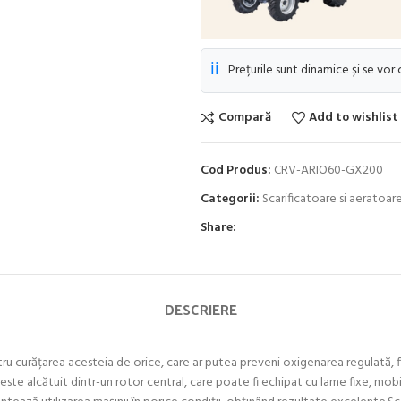
ℹ️
Prețurile sunt dinamice și se vor
Compară
Add to wishlist
Cod Produs:
CRV-ARIO60-GX200
Categorii:
Scarificatoare si aeratoa
Share:
DESCRIERE
tru curățarea acesteia de orice, care ar putea preveni oxigenarea regulată, fil
 este alcătuit dintr-un rotor central, care poate fi echipat cu lame fixe, mob