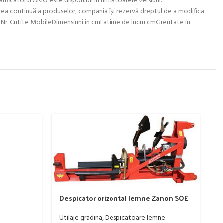
rificatorul ARIO este disponibil în următoarele versiuni:
a continuă a produselor, compania își rezervă dreptul de a modifica
FixeNr. Cutite MobileDimensiuni in cmLatime de lucru cmGreutate in
Despicator orizontal lemne Zanon SOE
D
16 (1050)
1
Utilaje gradina
,
Despicatoare lemne
Ut