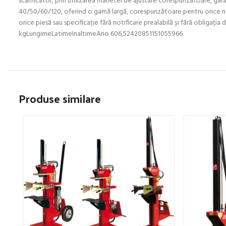
scarificator, prin utilizarea manetei de ajustare corespunzătoare, gara
40/50/60/120, oferind o gamă largă, corespunzătoare pentru orice n
orice piesă sau specificație fără notificare prealabilă și fără obliga
kgLungimeLatimeInaltimeArio 606,52420851151055966
Produse similare