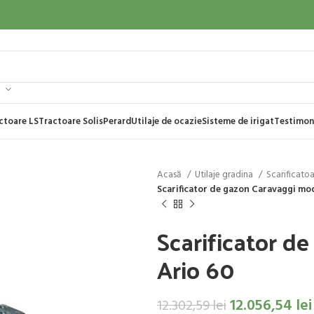
ctoare LS
Tractoare Solis
Perard
Utilaje de ocazie
Sisteme de irigat
Testimon
Acasă
Utilaje gradina
Scarificato
Scarificator de gazon Caravaggi mo
Scarificator d
Ario 60
12.056,54
lei
12.302,59
lei