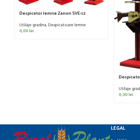
Despicator lemne Zanon SVE-12
Utilaje gradina
,
Despicatoare lemne
0,00
lei
Despicato
Utilaje gra
0,00
lei
LEGAL