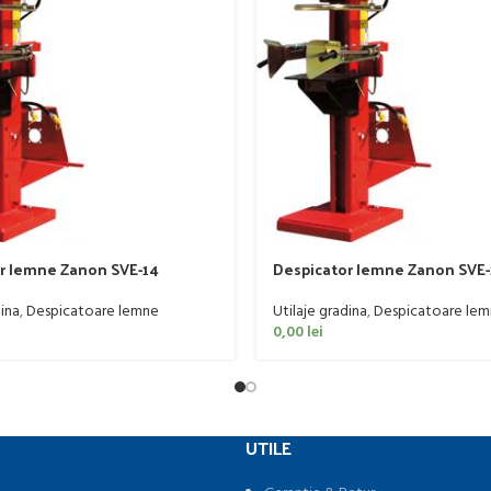
r lemne Zanon SVE-14
Despicator lemne Zanon SVE-
dina
,
Despicatoare lemne
Utilaje gradina
,
Despicatoare le
0,00
lei
UTILE