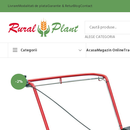
Livrare
Modalitati de plata
Garantie & Retur
Blog
Contact
ALEGE CATEGORIA
Categorii
Acasa
Magazin Online
Tra
-2%