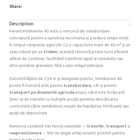
Share:
Description
Perard Interbenne 40 este o remorcă de transbordare
concepută pentru a optimiza recoltarea și a reduce timpii morți
în timpul campaniei agricole. Cu o capacitate mare de 40 m³ și un
șasiu robust pe ax
tridem
, această remorcă poate lucra eficient
alături de combine, facilitând transferul rapid al cerealelor sau
altor produse granulate fără a opri utilajul principal.
Datorită lățimii de 2,54 m și designului practic, Interbenne 40
poate fi folosită atât pentru
transbordare
, cât și pentru
transport pe drumurile agricole
atunci când este încărcată.
Șnec-ul de transfer cu multiple poziții permite descărcarea
controlată către semănători, mașini de împrăștiat fertilizanți sau
spații de depozitare.
Remorca combină trei funcții esențiale —
transfer
,
transport
și
reaprovizionare
— într-un singur utilaj versatil, potrivit pentru