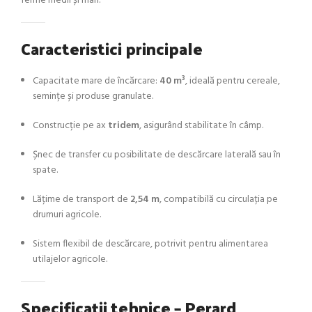
ferme medii și mari.
Caracteristici principale
Capacitate mare de încărcare:
40 m³
, ideală pentru cereale,
semințe și produse granulate.
Construcție pe ax
tridem
, asigurând stabilitate în câmp.
Șnec de transfer cu posibilitate de descărcare laterală sau în
spate.
Lățime de transport de
2,54 m
, compatibilă cu circulația pe
drumuri agricole.
Sistem flexibil de descărcare, potrivit pentru alimentarea
utilajelor agricole.
Specificații tehnice – Perard