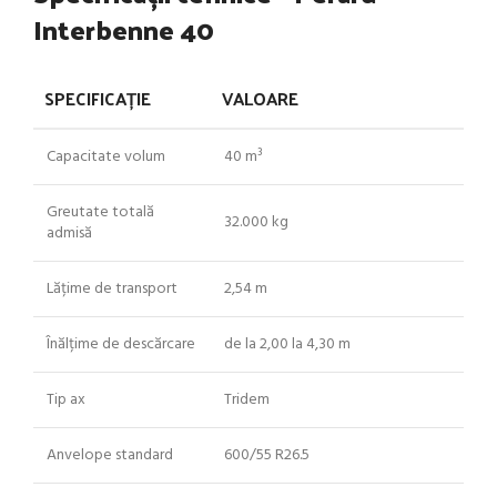
Interbenne 40
SPECIFICAȚIE
VALOARE
Capacitate volum
40 m³
Greutate totală
32.000 kg
admisă
Lățime de transport
2,54 m
Înălțime de descărcare
de la 2,00 la 4,30 m
Tip ax
Tridem
Anvelope standard
600/55 R26.5