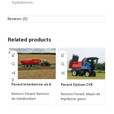
îngrășăminte).
Reviews (0)
Related products
Perard Interbenne 46 &
Perard Optium CVK
Pe
52 – Remorcă de
Series (Rotor Ø750) –
(R
transbordare cereale
Mașină de împrăștiat
îm
Remorci Perard
,
Remorci
Remorci Perard
,
Mașini de
Re
gunoi de grajd montată
gr
de transbordare
împrăștiat gunoi
îm
pe transportor