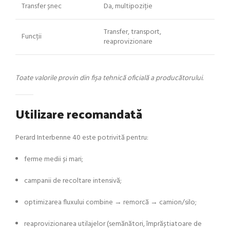
Transfer șnec
Da, multipoziție
Transfer, transport,
Funcții
reaprovizionare
Toate valorile provin din fișa tehnică oficială a producătorului.
Utilizare recomandată
Perard Interbenne 40 este potrivită pentru:
ferme medii și mari;
campanii de recoltare intensivă;
optimizarea fluxului combine → remorcă → camion/silo;
reaprovizionarea utilajelor (semănători, împrăștiatoare de