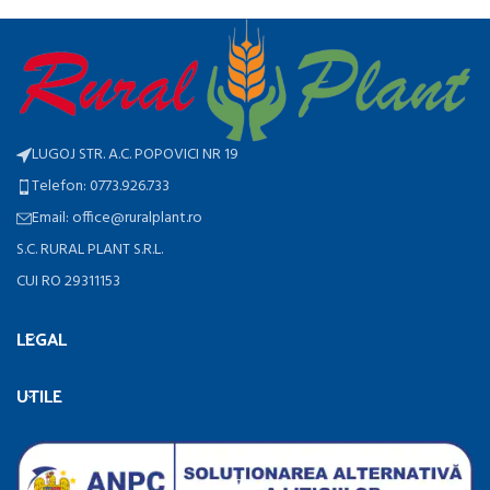
LUGOJ STR. A.C. POPOVICI NR 19
Telefon: 0773.926.733
Email: office@ruralplant.ro
S.C. RURAL PLANT S.R.L.
CUI RO 29311153
LEGAL
UTILE