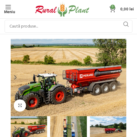
0
0,00
lei
Meniu
Click to enlarge