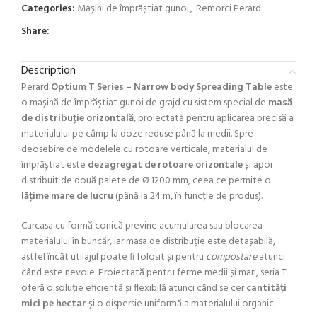
Categories:
Mașini de împrăștiat gunoi
,
Remorci Perard
Share:
Description
Perard
Optium T Series – Narrow body Spreading Table
este
o mașină de împrăștiat gunoi de grajd cu sistem special de
masă
de distribuție orizontală
, proiectată pentru aplicarea precisă a
materialului pe câmp la doze reduse până la medii. Spre
deosebire de modelele cu rotoare verticale, materialul de
împrăștiat este
dezagregat de rotoare orizontale
și apoi
distribuit de două palete de Ø 1200 mm, ceea ce permite o
lățime mare de lucru
(până la 24 m, în funcție de produs).
Carcasa cu formă conică previne acumularea sau blocarea
materialului în buncăr, iar masa de distribuție este detașabilă,
astfel încât utilajul poate fi folosit și pentru
compostare
atunci
când este nevoie. Proiectată pentru ferme medii și mari, seria T
oferă o soluție eficientă și flexibilă atunci când se cer
cantități
mici pe hectar
și o dispersie uniformă a materialului organic.