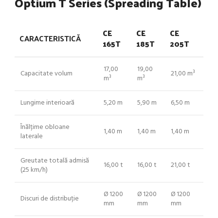
Optium T Series (Spreading Table)
CE
CE
CE
CARACTERISTICĂ
165T
185T
205T
17,00
19,00
Capacitate volum
21,00 m³
m³
m³
Lungime interioară
5,20 m
5,90 m
6,50 m
Înălțime obloane
1,40 m
1,40 m
1,40 m
laterale
Greutate totală admisă
16,00 t
16,00 t
21,00 t
(25 km/h)
Ø 1200
Ø 1200
Ø 1200
Discuri de distribuție
mm
mm
mm