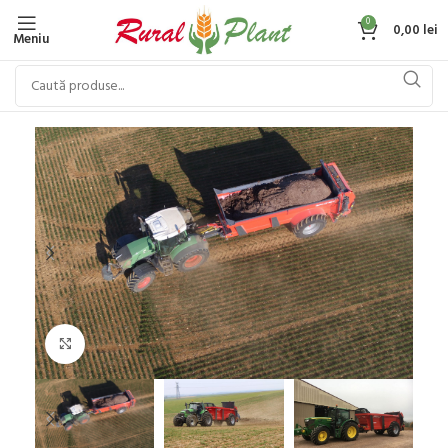
0
0,00
lei
Meniu
Click to enlarge