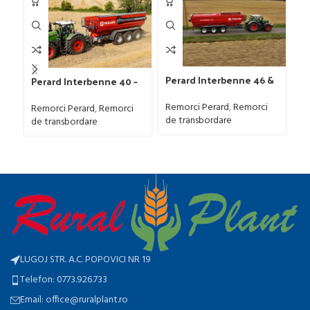
Perard Interbenne 46 &
Pe
Perard Interbenne 40 –
52 – Remorcă de
(R
Remorcă de
transbordare cereale
îm
transbordare cereale 40
Remorci Perard
,
Remorci
Re
Remorci Perard
,
Remorci
gr
m³
de transbordare
îm
de transbordare
LUGOJ STR. A.C. POPOVICI NR 19
Telefon: 0773.926.733
Email: office@ruralplant.ro