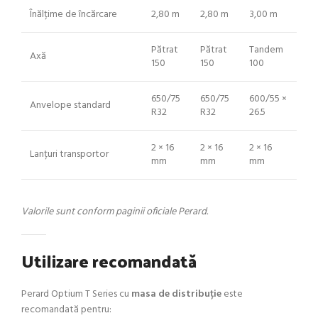
Înălțime de încărcare
2,80 m
2,80 m
3,00 m
Pătrat
Pătrat
Tandem
Axă
150
150
100
650/75
650/75
600/55 ×
Anvelope standard
R32
R32
26.5
2 × 16
2 × 16
2 × 16
Lanțuri transportor
mm
mm
mm
Valorile sunt conform paginii oficiale Perard.
Utilizare recomandată
Perard Optium T Series cu
masa de distribuție
este
recomandată pentru: