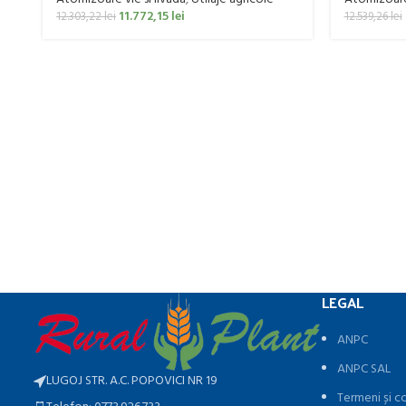
11.772,15
lei
12.303,22
lei
12.539,26
lei
LEGAL
ANPC
ANPC SAL
LUGOJ STR. A.C. POPOVICI NR 19
Termeni și co