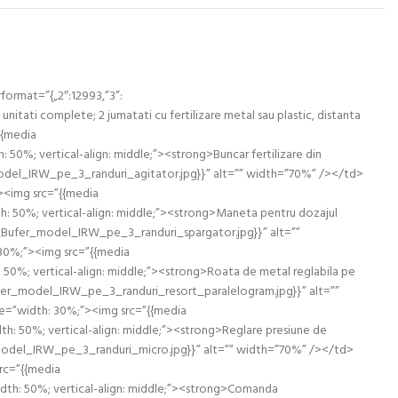
rformat=”{„2″:12993,”3”:
: 4 unitati complete; 2 jumatati cu fertilizare metal sau plastic, distanta
{{media
0%; vertical-align: middle;”><strong>Buncar fertilizare din
model_IRW_pe_3_randuri_agitator.jpg}}” alt=”” width=”70%” /></td>
”><img src=”{{media
: 50%; vertical-align: middle;”><strong>Maneta pentru dozajul
re_Bufer_model_IRW_pe_3_randuri_spargator.jpg}}” alt=””
30%;”><img src=”{{media
0%; vertical-align: middle;”><strong>Roata de metal reglabila pe
ufer_model_IRW_pe_3_randuri_resort_paralelogram.jpg}}” alt=””
le=”width: 30%;”><img src=”{{media
: 50%; vertical-align: middle;”><strong>Reglare presiune de
_model_IRW_pe_3_randuri_micro.jpg}}” alt=”” width=”70%” /></td>
src=”{{media
th: 50%; vertical-align: middle;”><strong>Comanda