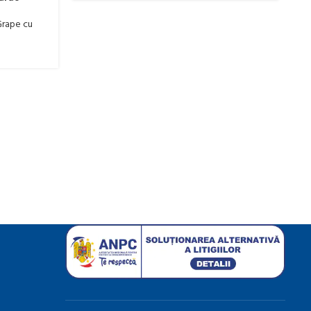
S
rape cu
P
dr
0