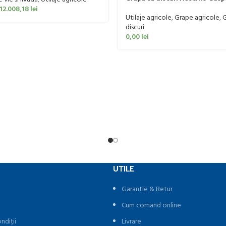
model MX 400
12.008,18
lei
Utilaje agricole
,
Grape agricole
,
G
discuri
0,00
lei
UTILE
Garantie & Retur
Cum comand online
ndiții
Livrare