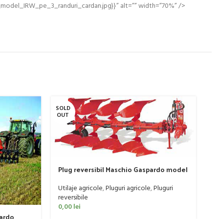
r_model_IRW_pe_3_randuri_cardan.jpg}}” alt=”” width=”70%” />
SOLD
SO
OUT
O
Plug reversibil Maschio Gaspardo model
SIRO M 4 D 95
Utilaje agricole
,
Pluguri agricole
,
Pluguri
reversibile
0,00
lei
pardo
P