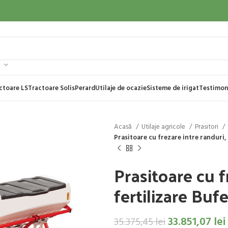
ctoare LS
Tractoare Solis
Perard
Utilaje de ocazie
Sisteme de irigat
Testimon
Acasă
Utilaje agricole
Prasitori
Prasitoare cu frezare intre randuri,
Prasitoare cu f
fertilizare Bu
33.851,07
lei
35.375,45
lei