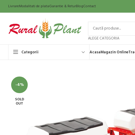
Livrare
Modalitati de plata
Garantie & Retur
Blog
Contact
ALEGE CATEGORIA
Categorii
Acasa
Magazin Online
Tra
-4%
SOLD
OUT