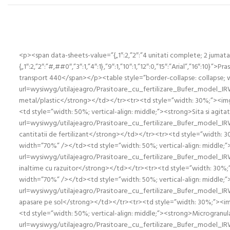
<p><span data-sheets-value=”{„1″:2,”2″:”4 unitati complete; 2 jumatati
{„1″:2,”2″:”#,##0″,”3″:1,”4″:1},”9″:1,”10″:1,”12″:0,”15″:”Arial”,”16″:10}”>
transport 440</span></p><table style=”border-collapse: collapse;
url=wysiwyg/utilajeagro/Prasitoare_cu_fertilizare_Bufer_model_IRW_
metal/plastic</strong></td></tr><tr><td style=”width: 30%;”><img
<td style=”width: 50%; vertical-align: middle;”><strong>Sita si agit
url=wysiwyg/utilajeagro/Prasitoare_cu_fertilizare_Bufer_model_IRW
cantitatii de fertilizant</strong></td></tr><tr><td style=”width:
width=”70%” /></td><td style=”width: 50%; vertical-align: middle
url=wysiwyg/utilajeagro/Prasitoare_cu_fertilizare_Bufer_model_IRW
inaltime cu razuitor</strong></td></tr><tr><td style=”width: 30%;
width=”70%” /></td><td style=”width: 50%; vertical-align: middle
url=wysiwyg/utilajeagro/Prasitoare_cu_fertilizare_Bufer_model_IRW
apasare pe sol</strong></td></tr><tr><td style=”width: 30%;”><im
<td style=”width: 50%; vertical-align: middle;”><strong>Microgranu
url=wysiwyg/utilajeagro/Prasitoare_cu_fertilizare_Bufer_model_IR