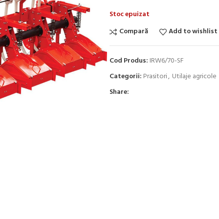
Stoc epuizat
Compară
Add to wishlist
Cod Produs:
IRW6/70-SF
Categorii:
Prasitori
,
Utilaje agricole
Share: