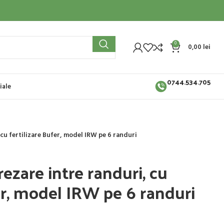
0
0,00
lei
0744.534.705
iale
 cu fertilizare Bufer, model IRW pe 6 randuri
rezare intre randuri, cu
fer, model IRW pe 6 randuri