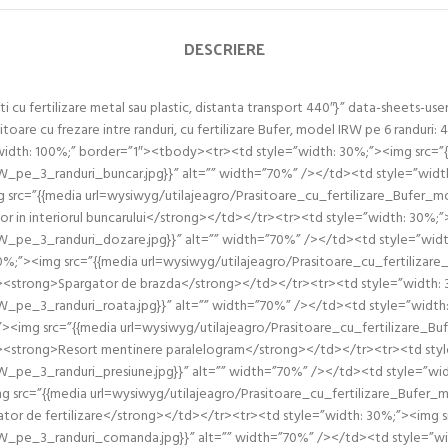
DESCRIERE
 cu fertilizare metal sau plastic, distanta transport 440″}” data-sheets-use
Prasitoare cu frezare intre randuri, cu fertilizare Bufer, model IRW pe 6 randuri
 width: 100%;” border=”1″><tbody><tr><td style=”width: 30%;”><img src=”
pe_3_randuri_buncar.jpg}}” alt=”” width=”70%” /></td><td style=”width: 5
 src=”{{media url=wysiwyg/utilajeagro/Prasitoare_cu_fertilizare_Bufer_
ator in interiorul buncarului</strong></td></tr><tr><td style=”width: 30%;
_pe_3_randuri_dozare.jpg}}” alt=”” width=”70%” /></td><td style=”width
 30%;”><img src=”{{media url=wysiwyg/utilajeagro/Prasitoare_cu_fertiliza
;”><strong>Spargator de brazda</strong></td></tr><tr><td style=”width: 
_pe_3_randuri_roata.jpg}}” alt=”” width=”70%” /></td><td style=”width: 5
”><img src=”{{media url=wysiwyg/utilajeagro/Prasitoare_cu_fertilizare_B
;”><strong>Resort mentinere paralelogram</strong></td></tr><tr><td sty
_pe_3_randuri_presiune.jpg}}” alt=”” width=”70%” /></td><td style=”width
g src=”{{media url=wysiwyg/utilajeagro/Prasitoare_cu_fertilizare_Bufer
lator de fertilizare</strong></td></tr><tr><td style=”width: 30%;”><img 
W_pe_3_randuri_comanda.jpg}}” alt=”” width=”70%” /></td><td style=”wid