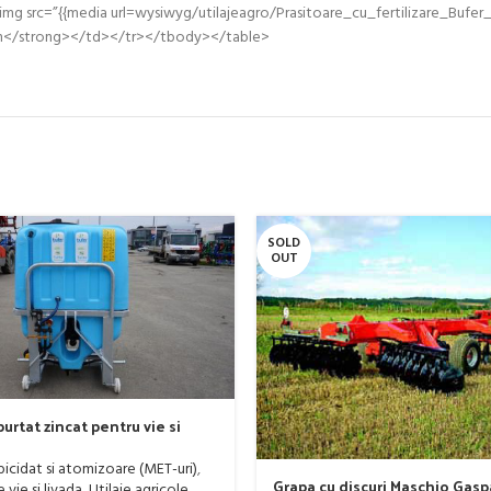
mg src=”{{media url=wysiwyg/utilajeagro/Prasitoare_cu_fertilizare_Bufe
rdan</strong></td></tr></tbody></table>
SOLD
OUT
urtat zincat pentru vie si
er, model Ronda, 400 litri
rbicidat si atomizoare (MET-uri)
,
Grapa cu discuri Maschio Gas
vie si livada
,
Utilaje agricole