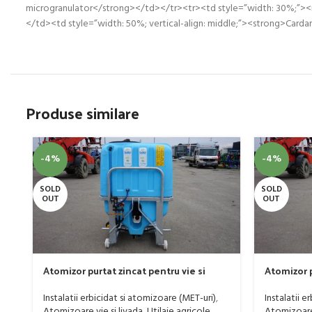
microgranulator</strong></td></tr><tr><td style=”width: 30%;”><i
</td><td style=”width: 50%; vertical-align: middle;”><strong>Ca
Produse similare
-4%
-4%
SOLD
SOLD
OUT
OUT
Atomizor purtat zincat pentru vie si
Atomizor p
livada Bufer, model Ronda, 300 litri
livada Buf
Instalatii erbicidat si atomizoare (MET-uri)
,
Instalatii e
Atomizoare vie si livada
,
Utilaje agricole
Atomizoare 