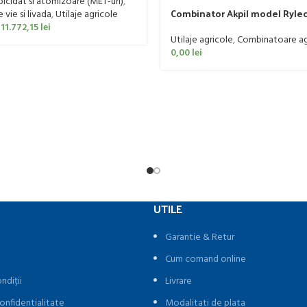
rbicidat si atomizoare (MET-uri)
,
Combinator Akpil model Rylec
vie si livada
,
Utilaje agricole
160 CP
11.772,15
lei
Utilaje agricole
,
Combinatoare ag
0,00
lei
UTILE
Garantie & Retur
Cum comand online
ndiții
Livrare
onfidentialitate
Modalitati de plata