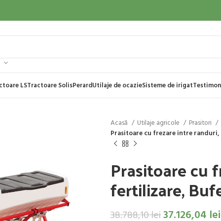
ctoare LS
Tractoare Solis
Perard
Utilaje de ocazie
Sisteme de irigat
Testimon
Acasă
Utilaje agricole
Prasitori
Prasitoare cu frezare intre randuri,
Prasitoare cu f
fertilizare, Bu
37.126,04
lei
38.788,10
lei