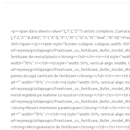
<p><span data-sheets-value=”{„1″:2,”2″:”5 unitati complete; 2 jumatati
{„1″:2,”2″:”#,##0″,”3″:1,”4″:1},”9″:1,”10″:1,”12″:0,”15″:”Arial”,”16″:10}”>
300</span></p><table style=”border-collapse: collapse; width: 10
url=wysiwyg/utilajeagro/Prasitoare_cu_fertilizare_Bufer_model_IRW_
fertilizare din metal/plastic</strong></td></tr><tr><td style=”wi
width=”70%” /></td><td style=”width: 50%; vertical-align: middle; te
url=wysiwyg/utilajeagro/Prasitoare_cu_fertilizare_Bufer_model_IRW
pentru dozajul cantitatii de fertilizant</strong></td></tr><tr><t
alt=”” width=”70%” /></td><td style=”width: 50%; vertical-align: m
url=wysiwyg/utilajeagro/Prasitoare_cu_fertilizare_Bufer_model_IRW_
metal reglabila pe inaltime cu razuitor</strong></td></tr><tr><td 
url=wysiwyg/utilajeagro/Prasitoare_cu_fertilizare_Bufer_model_IRW_
<strong>Resort mentinere paralelogram</strong></td></tr><tr><td 
alt=”” width=”70%” /></td><td style=”width: 50%; vertical-align: m
url=wysiwyg/utilajeagro/Prasitoare_cu_fertilizare_Bufer_model_IRW_
<strong>Microgranulator de fertilizare</strong></td></tr><tr><td