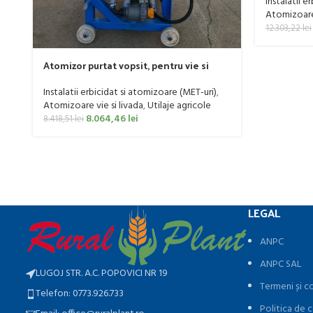
Instalatii e
Atomizoare 
12.303,22
lei
Atomizor purtat vopsit, pentru vie si
livada Bufer, model Ronda Clasic, 200
litri
Instalatii erbicidat si atomizoare (MET-uri)
,
Atomizoare vie si livada
,
Utilaje agricole
8.064,46
lei
8.418,51
lei
LEGAL
ANPC
ANPC SAL
LUGOJ STR. A.C. POPOVICI NR 19
Termeni și co
Telefon: 0773.926.733
Politica de c