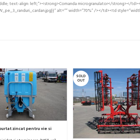
middle; text-align: left;”><strong>Comanda microgranulator</strong></td>
pe_3_randuri_cardan.jpg}}” alt=”” width=”70%” /></td><td style=”width: 50
SOLD
OUT
urtat zincat pentru vie si
er, model Ronda, 300 litri