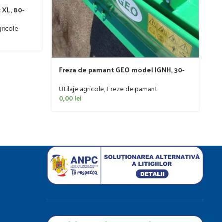
M
 XL, 80-
s
C
Ut
ricole
0
Freza de pamant GEO model IGNH, 30-
60 CP
Utilaje agricole
,
Freze de pamant
0,00
lei