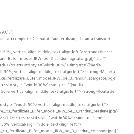
993,”3”:
 5 unitati complete; 2 jumatati fara fertilizare, distanta transport
0%; vertical-align: middle; text-align: left;”><strong>Buncar
lizare_Bufer_model_IRW_pe_3_randuri_agitator.jpg}}” alt=””
></td></tr><tr><td style=”width: 30%;”><img src=”{{media
50%; vertical-align: middle; text-align: left;”><strong>Maneta
re_cu_fertilizare_Bufer_model_IRW_pe_3_randuri_spargator.jpg}}”
<tr><td style=”width: 30%;”><img src=”{{media
%; vertical-align: middle; text-align: left;”><strong>Roata de
le=”width: 50%; vertical-align: middle; text-align: left;”>
are_cu_fertilizare_Bufer_model_IRW_pe_3_randuri_presiune.jpg}}”
ong></td></tr><tr><td style=”width: 30%;”><img src=”{{media
; vertical-align: middle; text-align: left;”>
are_cu_fertilizare_Bufer_model_IRW_pe_3_randuri_comanda.jpg}}”