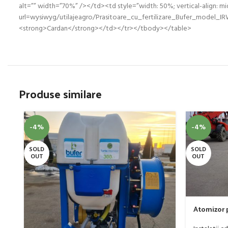
alt=”” width=”70%” /></td><td style=”width: 50%; vertical-align: 
url=wysiwyg/utilajeagro/Prasitoare_cu_fertilizare_Bufer_model_IRW_
<strong>Cardan</strong></td></tr></tbody></table>
Produse similare
-4%
-4%
SOLD
SOLD
OUT
OUT
Atomizor p
livada Buf