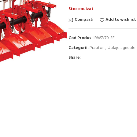
Stoc epuizat
Compară
Add to wishlist
Cod Produs:
IRW7/70-SF
Categorii:
Prasitori
,
Utilaje agricole
Share: