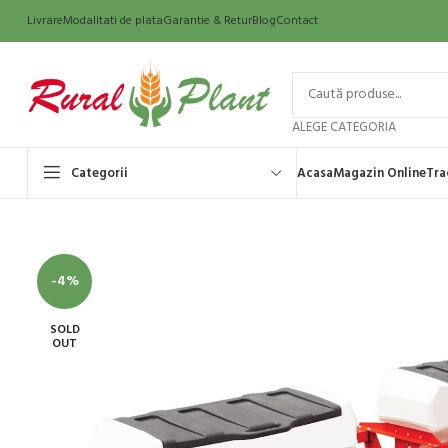
Livrare
Modalitati de plata
Garantie & Retur
Blog
Contact
ALEGE CATEGORIA
Categorii
Acasa
Magazin Online
Tra
-4%
SOLD
OUT