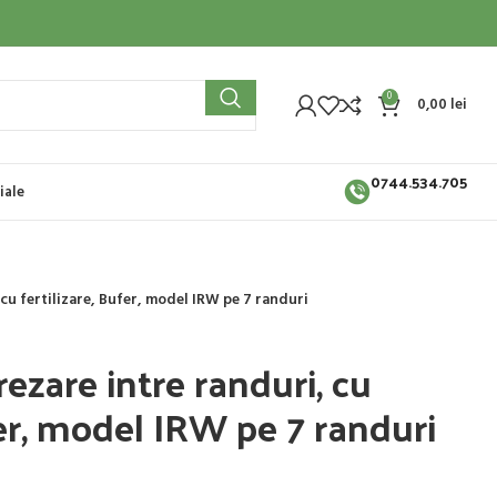
0
0,00
lei
0744.534.705
iale
 cu fertilizare, Bufer, model IRW pe 7 randuri
rezare intre randuri, cu
fer, model IRW pe 7 randuri