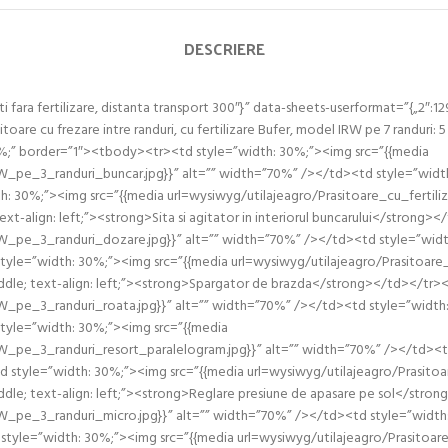
DESCRIERE
 fara fertilizare, distanta transport 300″}” data-sheets-userformat=”{„2″:12
Prasitoare cu frezare intre randuri, cu fertilizare Bufer, model IRW pe 7 randuri:
0%;” border=”1″><tbody><tr><td style=”width: 30%;”><img src=”{{media
pe_3_randuri_buncar.jpg}}” alt=”” width=”70%” /></td><td style=”width: 5
dth: 30%;”><img src=”{{media url=wysiwyg/utilajeagro/Prasitoare_cu_ferti
xt-align: left;”><strong>Sita si agitator in interiorul buncarului</strong
_pe_3_randuri_dozare.jpg}}” alt=”” width=”70%” /></td><td style=”width: 
d style=”width: 30%;”><img src=”{{media url=wysiwyg/utilajeagro/Prasitoa
iddle; text-align: left;”><strong>Spargator de brazda</strong></td></tr>
pe_3_randuri_roata.jpg}}” alt=”” width=”70%” /></td><td style=”width: 50
style=”width: 30%;”><img src=”{{media
pe_3_randuri_resort_paralelogram.jpg}}” alt=”” width=”70%” /></td><td sty
style=”width: 30%;”><img src=”{{media url=wysiwyg/utilajeagro/Prasito
iddle; text-align: left;”><strong>Reglare presiune de apasare pe sol</str
pe_3_randuri_micro.jpg}}” alt=”” width=”70%” /></td><td style=”width: 50%
 style=”width: 30%;”><img src=”{{media url=wysiwyg/utilajeagro/Prasito