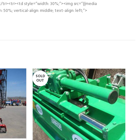
</tr><tr><td style=”width: 30%;”><img src=”{{media
%; vertical-align: middle; text-align: left;”>
SOLD
SO
OUT
O