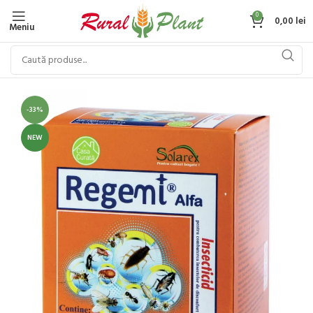
0
0,00
lei
Meniu
-33%
NEW