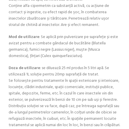
Conţine alfa-cipermetrin ca substanţă activă, cu acţiune de
contact şi ingestie, cu efect rapid de şoc, în combaterea
insectelor zburătoare şi târâtoare. Penetrează relativ uşor
stratul de chitină al insectelor. Are şi efect remanent.
Mod de utilizare
: Se aplică prin pulverizare pe suprafeţe şi este
avizat pentru a combate gândacul de bucătărie (Blatella
germanica), furnici negre (Lassius niger), muşte (Musca
domestica), ţînţari (Culex quinquefasciatus).
Doza de utilizare
: se diluează 25 ml produs în 5 litri apă. Se
utilizează 1L soluţie pentru 20mp suprafaţă de tratat.
Se foloseşte pentru tratamente în spaţii exterioare şi interioare,
locuinţe, clădiri industriale, spaţii comerciale, instituţii publice,
spitale, depozite, ferme, etc. În cazul în care insectele vin din
exterior, se pulverizează în benzi de 10 cm pe sub uşi şi ferestre.
Distribuţia soluţiei se va face, după caz, pe întreaga suprafaţă sau
de-a lungul perimetrelor camerelor, în colţuri unde de obicei se
refugiază insectele, în cuiburi, etc. În spaţiile permanent locuite
tratamentul se aplică numai din loc în loc, în benzi sau în crăpături.