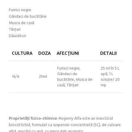
Furnici negre
Gândaci de bucătărie
Musca de casă
Tânţari
Dăunători
CULTURA
DOZA
AFECȚIUNI
DETALII
Furnici negre,
25 ml în 5 L
Gândaci de
apă; 1 L
N/A
25ml
bucătărie, Musca de
soluţie/ 20
casă, Tânţari
mp
Proprietăţi fizico-chimice
: Regemy Alfa este un insecticid
biocid lichid, formulat ca suspensie concentrată (SC), de culoare
albă, miscibil cu apă, cu miros slab aromatic.