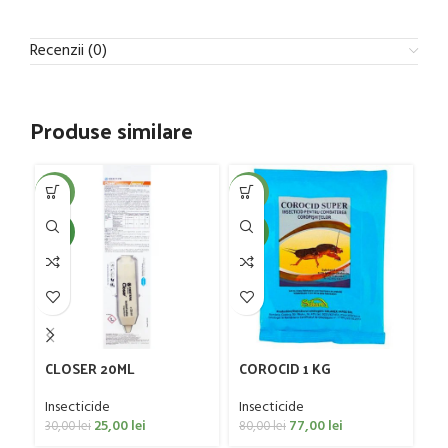
Recenzii (0)
Produse similare
-17%
-4%
-3
NEW
NEW
NE
CLOSER 20ML
COROCID 1 KG
C
Insecticide
Insecticide
In
25,00
lei
77,00
lei
30,00
lei
80,00
lei
10