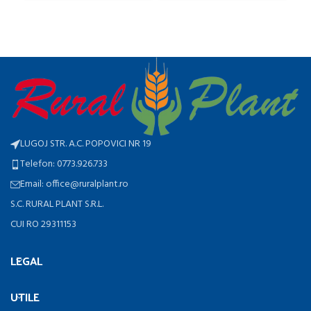
LUGOJ STR. A.C. POPOVICI NR 19
Telefon: 0773.926.733
Email: office@ruralplant.ro
S.C. RURAL PLANT S.R.L.
CUI RO 29311153
LEGAL
UTILE