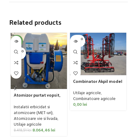
Related products
SOLD O
SOL
-4%
UT
U
SOLD O
UT
C
G
Sa
Ut
Combinator Akpil model
Co
Rylec XL, 80-160 CP
0
Utilaje agricole
,
Atomizor purtat vopsit,
Combinatoare agricole
pentru vie si livada
0,00
lei
Bufer, model Ronda
Instalatii erbicidat si
Clasic, 200 litri
atomizoare (MET-uri)
,
Atomizoare vie si livada
,
Utilaje agricole
8.064,46
lei
8.418,51
lei