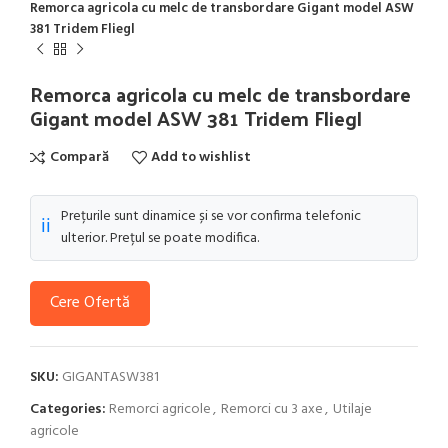
Remorca agricola cu melc de transbordare Gigant model ASW
381 Tridem Fliegl
Remorca agricola cu melc de transbordare
Gigant model ASW 381 Tridem Fliegl
Compară
Add to wishlist
Prețurile sunt dinamice și se vor confirma telefonic
ℹ️
ulterior. Prețul se poate modifica.
Cere Ofertă
SKU:
GIGANTASW381
Categories:
Remorci agricole
,
Remorci cu 3 axe
,
Utilaje
agricole