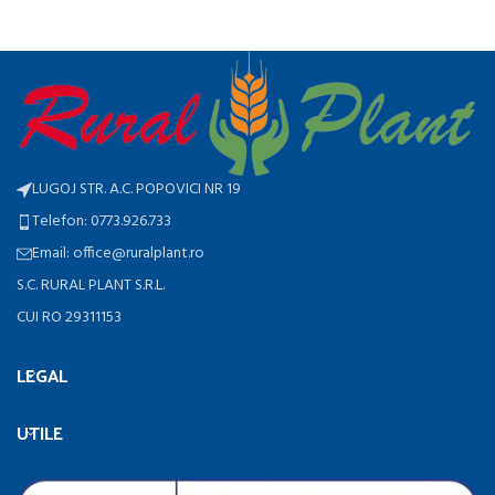
LUGOJ STR. A.C. POPOVICI NR 19
Telefon: 0773.926.733
Email: office@ruralplant.ro
S.C. RURAL PLANT S.R.L.
CUI RO 29311153
LEGAL
UTILE