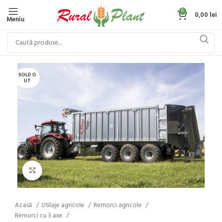
0
0,00
lei
Meniu
SOLD O
UT
Click to enlarge
Acasă
Utilaje agricole
Remorci agricole
Remorci cu 3 axe