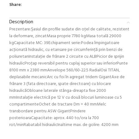
Share:
Description
Prezentare:Şasiul din profile sudate din oţel de calitate, rezistent
la deformare, zincatMasa proprie 7780 kgMasa totală 29000
kgCapacitate MC: 39Echipament serie:Podea împingatoare
acţionată hidraulic, cu etansare pe circumferinţă prin benzi de
poliuretanInstalaţie de frânare 2 circuite cu ALBPicior de sprijin
hidraulicProţap reversibil pentru cuplaj superior sau inferiorPunte
8100 mm x 2380 mmAnvelope 560/60-22.5 RadialOsii TITAN,
deplasabile mecanicArc cu foi în agregat tridem GigantAxe de
frânare 3 (fata directoare, spate directoare) cu blocare
hidraulicăObloane laterale stânga-dreapta fixe 2000
mmInstalaţie electrică pe 12 V cu două blocuri luminoase cu 5
compartimenteOchet de tractare Dm = 40 mmMelc
transbordare pentru ASW GigantPrindere
posterioaraCapacitate: aprox. 440 to/ora la 700
rot/minRabatabil hidraulicInaltime max. de golire: 4200 mm