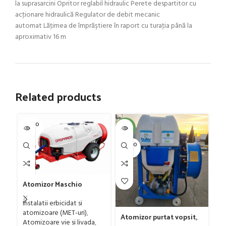
la suprasarcini Opritor reglabil hidraulic Perete despartitor cu
acţionare hidraulică Regulator de debit mecanic
automat Lăţimea de împrăştiere în raport cu turaţia până la
aproximativ 16 m
Related products
SOLD O
SOL
-4%
UT
U
SOLD O
UT
Fr
Atomizor Maschio
mo
Gaspardo model Futura
50
Ut
Avant 1000/800/121 E
Instalatii erbicidat si
p
atomizoare (MET-uri)
,
0
Atomizor purtat vopsit,
Atomizoare vie si livada
,