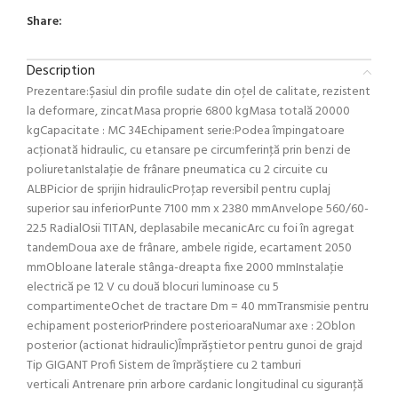
Share:
Description
Prezentare:Şasiul din profile sudate din oţel de calitate, rezistent
la deformare, zincatMasa proprie 6800 kgMasa totală 20000
kgCapacitate : MC 34Echipament serie:Podea împingatoare
acţionată hidraulic, cu etansare pe circumferinţă prin benzi de
poliuretanIstalaţie de frânare pneumatica cu 2 circuite cu
ALBPicior de sprijin hidraulicProţap reversibil pentru cuplaj
superior sau inferiorPunte 7100 mm x 2380 mmAnvelope 560/60-
22.5 RadialOsii TITAN, deplasabile mecanicArc cu foi în agregat
tandemDoua axe de frânare, ambele rigide, ecartament 2050
mmObloane laterale stânga-dreapta fixe 2000 mmInstalaţie
electrică pe 12 V cu două blocuri luminoase cu 5
compartimenteOchet de tractare Dm = 40 mmTransmisie pentru
echipament posteriorPrindere posterioaraNumar axe : 2Oblon
posterior (actionat hidraulic)Împrăştietor pentru gunoi de grajd
Tip GIGANT Profi Sistem de împrăştiere cu 2 tamburi
verticali Antrenare prin arbore cardanic longitudinal cu siguranţă