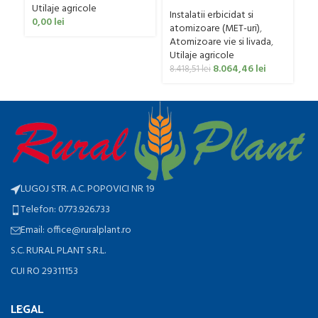
pentru vie si livada
Utilaje agricole
Bufer, model Ronda
Instalatii erbicidat si
0,00
lei
Clasic, 200 litri
atomizoare (MET-uri)
,
Atomizoare vie si livada
,
Utilaje agricole
8.064,46
lei
8.418,51
lei
LUGOJ STR. A.C. POPOVICI NR 19
Telefon: 0773.926.733
Email: office@ruralplant.ro
S.C. RURAL PLANT S.R.L.
CUI RO 29311153
LEGAL