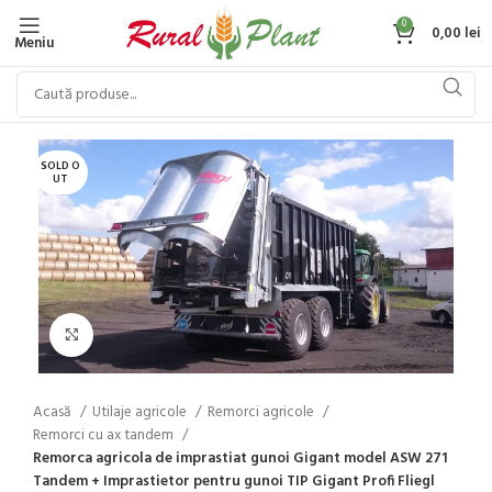
0
0,00
lei
Meniu
SOLD O
UT
Click to enlarge
Acasă
Utilaje agricole
Remorci agricole
Remorci cu ax tandem
Remorca agricola de imprastiat gunoi Gigant model ASW 271
Tandem + Imprastietor pentru gunoi TIP Gigant Profi Fliegl