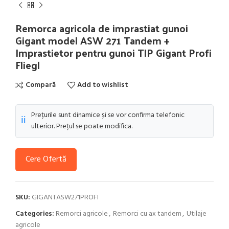
Remorca agricola de imprastiat gunoi
Gigant model ASW 271 Tandem +
Imprastietor pentru gunoi TIP Gigant Profi
Fliegl
Compară
Add to wishlist
Prețurile sunt dinamice și se vor confirma telefonic
ℹ️
ulterior. Prețul se poate modifica.
Cere Ofertă
SKU:
GIGANTASW271PROFI
Categories:
Remorci agricole
,
Remorci cu ax tandem
,
Utilaje
agricole