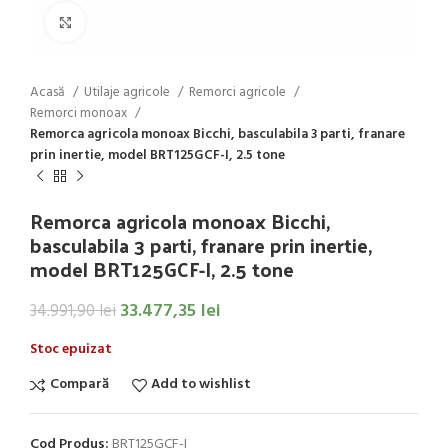
Click to enlarge
Acasă
Utilaje agricole
Remorci agricole
Remorci monoax
Remorca agricola monoax Bicchi, basculabila 3 parti, franare
prin inertie, model BRT125GCF-I, 2.5 tone
Remorca agricola monoax Bicchi,
basculabila 3 parti, franare prin inertie,
model BRT125GCF-I, 2.5 tone
33.477,35
lei
34.991,90
lei
Stoc epuizat
Compară
Add to wishlist
Cod Produs:
BRT125GCF-I