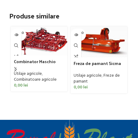
Produse similare
SOLD O
SOLD O
SOL
UT
UT
U
Combinator Maschio
Freza de pamant Sicma
Gaspardo model
model SF, 125-185cm, 20-
Sandokan, 120-190 CP
Utilaje agricole
,
Gr
50 CP
Utilaje agricole
,
Freze de
Combinatoare agricole
G
pamant
0,00
lei
Ut
0,00
lei
ag
0