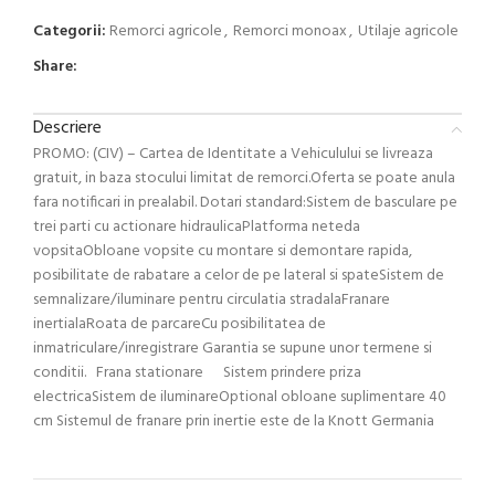
Categorii:
Remorci agricole
,
Remorci monoax
,
Utilaje agricole
Share:
Descriere
PROMO: (CIV) – Cartea de Identitate a Vehiculului se livreaza
gratuit, in baza stocului limitat de remorci.Oferta se poate anula
fara notificari in prealabil. Dotari standard:Sistem de basculare pe
trei parti cu actionare hidraulicaPlatforma neteda
vopsitaObloane vopsite cu montare si demontare rapida,
posibilitate de rabatare a celor de pe lateral si spateSistem de
semnalizare/iluminare pentru circulatia stradalaFranare
inertialaRoata de parcareCu posibilitatea de
inmatriculare/inregistrare Garantia se supune unor termene si
conditii. Frana stationare Sistem prindere priza
electricaSistem de iluminareOptional obloane suplimentare 40
cm Sistemul de franare prin inertie este de la Knott Germania