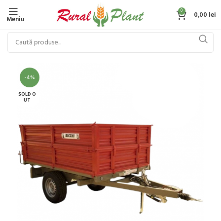
0
0,00
lei
Meniu
-4%
SOLD O
UT