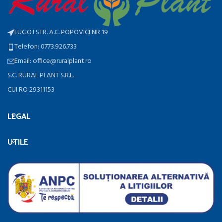
LUGOJ STR. A.C. POPOVICI NR 19
Telefon: 0773.926.733
Email: office@ruralplant.ro
S.C. RURAL PLANT S.R.L.
CUI RO 29311153
LEGAL
UTILE