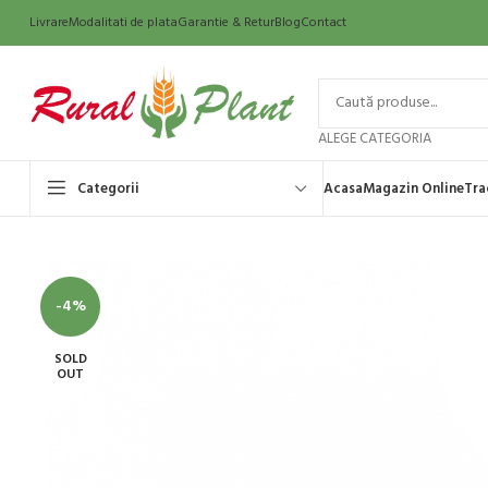
Livrare
Modalitati de plata
Garantie & Retur
Blog
Contact
ALEGE CATEGORIA
Categorii
Acasa
Magazin Online
Tra
-4%
SOLD
OUT