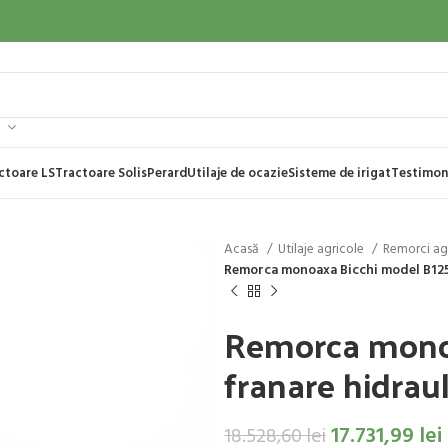
ctoare LS
Tractoare Solis
Perard
Utilaje de ocazie
Sisteme de irigat
Testimon
Acasă
Utilaje agricole
Remorci ag
Remorca monoaxa Bicchi model B125
Remorca mono
franare hidraul
17.731,99
lei
18.528,60
lei