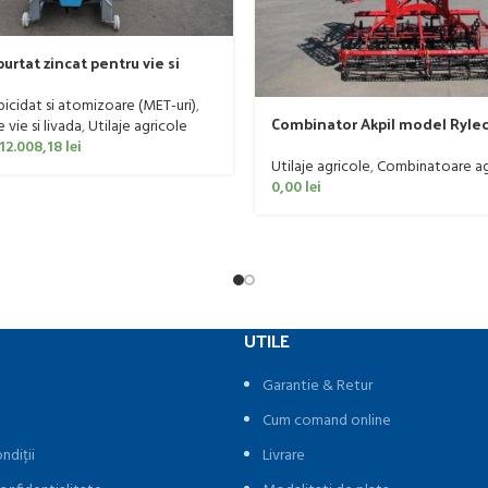
urtat zincat pentru vie si
er, model Ronda, 400 litri
rbicidat si atomizoare (MET-uri)
,
Combinator Akpil model Rylec
vie si livada
,
Utilaje agricole
160 CP
12.008,18
lei
Utilaje agricole
,
Combinatoare ag
0,00
lei
UTILE
Garantie & Retur
Cum comand online
ndiții
Livrare