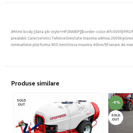
#html-body [data-pb-style=HP2NMEP]{border-color:#fc0009}PROMO: (CIV)
prealabil. Caracteristici TehniceGreutate maxima admisa 2000kgGr
mmInaltime platforma 850 mmViteza maxima 40km/hFranare de manaSusp
Produse similare
SOLD
-4%
OUT
SOLD
OUT