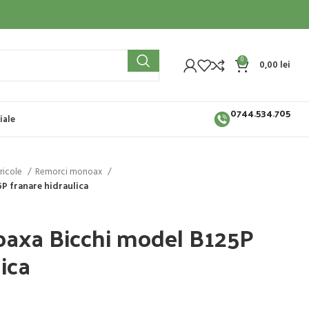
0
0,00
lei
0744.534.705
iale
ricole
Remorci monoax
P franare hidraulica
axa Bicchi model B125P
ica