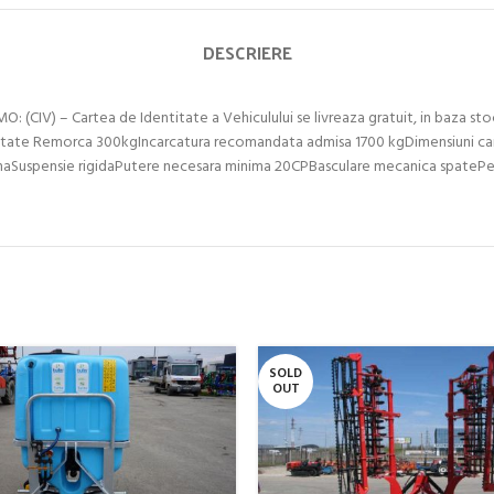
DESCRIERE
 – Cartea de Identitate a Vehiculului se livreaza gratuit, in baza stoculu
eutate Remorca 300kgIncarcatura recomandata admisa 1700 kgDimensiuni ca
ensie rigidaPutere necesara minima 20CPBasculare mecanica spatePereti lat
SOLD
OUT