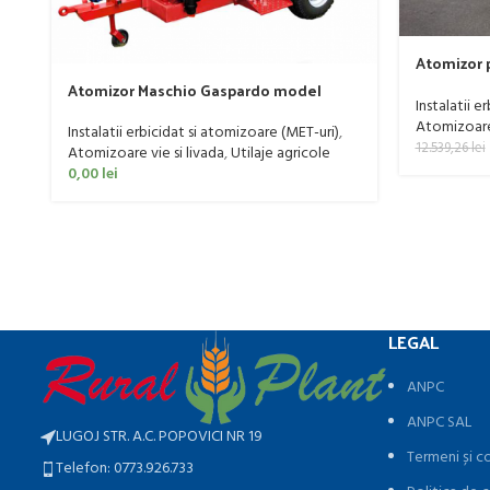
Atomizor p
livada Buf
Atomizor Maschio Gaspardo model
Instalatii e
Futura Avant 1000/800/121 E
Atomizoare 
Instalatii erbicidat si atomizoare (MET-uri)
,
12.539,26
lei
Atomizoare vie si livada
,
Utilaje agricole
0,00
lei
LEGAL
ANPC
ANPC SAL
LUGOJ STR. A.C. POPOVICI NR 19
Termeni și co
Telefon: 0773.926.733