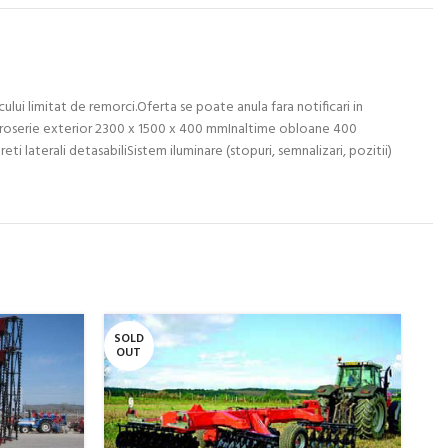
i limitat de remorci.Oferta se poate anula fara notificari in
roserie exterior 2300 x 1500 x 400 mmInaltime obloane 400
erali detasabiliSistem iluminare (stopuri, semnalizari, pozitii)
SOLD
SO
OUT
O