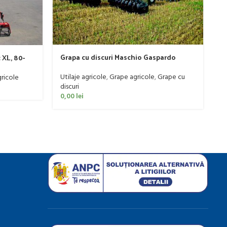
Grapa cu discuri Maschio Gaspardo
 XL, 80-
G
model MX 400
2
Utilaje agricole
,
Grape agricole
,
Grape cu
ricole
Ut
discuri
di
0,00
lei
0