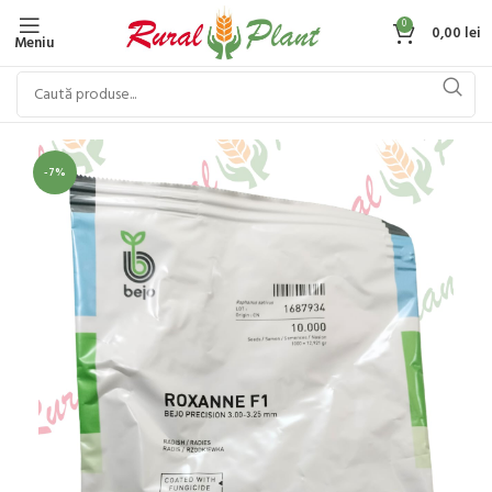
0
0,00
lei
Meniu
-7%