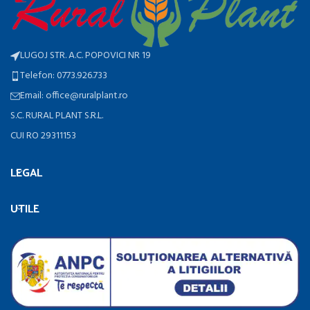
LUGOJ STR. A.C. POPOVICI NR 19
Telefon: 0773.926.733
Email: office@ruralplant.ro
S.C. RURAL PLANT S.R.L.
CUI RO 29311153
LEGAL
UTILE