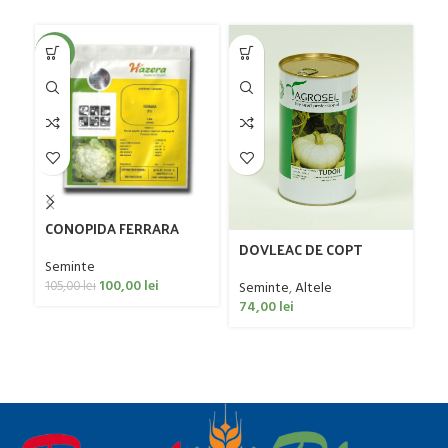
-5%
CONOPIDA FERRARA
DOVLEAC DE COPT
TUDOR
Seminte
100,00
lei
Seminte
,
Altele
105,00
lei
Sa
74,00
lei
H
Se
11