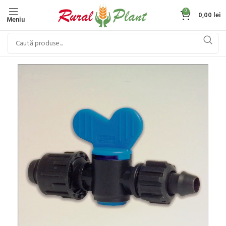
0
0,00
lei
Meniu