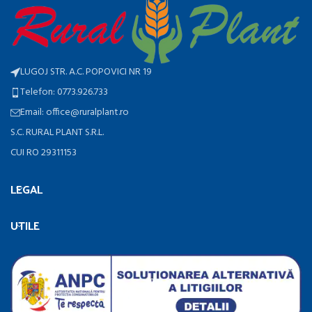
LUGOJ STR. A.C. POPOVICI NR 19
Telefon: 0773.926.733
Email: office@ruralplant.ro
S.C. RURAL PLANT S.R.L.
CUI RO 29311153
LEGAL
UTILE