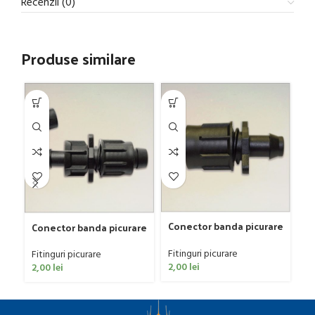
Recenzii (0)
Produse similare
Conector banda picurare
Do
Conector banda picurare
simplu
cu capac de strangere
Fitinguri picurare
Fi
Fitinguri picurare
2,00
lei
2,
2,00
lei