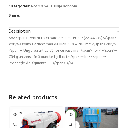
Categories:
Rotosape
,
Utilaje agricole
Share:
Description
<p><span> Pentru tractoare de la 30-60 CP (22-44 kW)</span>
<br /><span>• Adâncimea de lucru 120 – 200 mm</span><br />
<span>• Ungerea articulațiilor cu vaselina</span><br /><span>•
Cârlig universal în 3 puncte I și II cat.</span><br /><span>•
Protecție de siguranță CE</span></p>
Related products
SOLD O
SOL
-4%
UT
U
SOLD O
UT