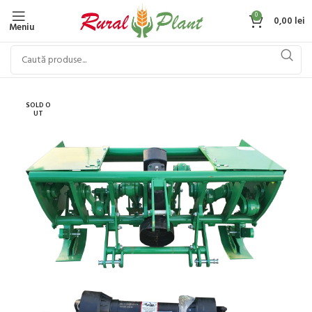
0
0,00
lei
Meniu
SOLD O
UT