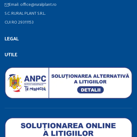
Email: office@ruralplant.ro
S.C. RURAL PLANT S.R.L.
CUI RO 29311153
LEGAL
UTILE