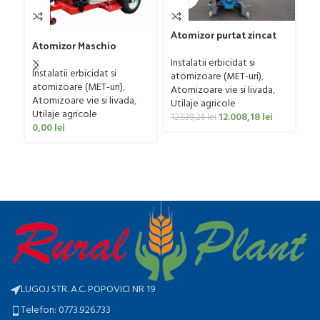
Atomizor purtat zincat
Atomizor Maschio
pentru vie si livada
Gaspardo model Futura
Bufer, model Ronda,
Instalatii erbicidat si
Avant 1000/800/121 E
Instalatii erbicidat si
400 litri
atomizoare (MET-uri)
,
atomizoare (MET-uri)
,
Atomizoare vie si livada
,
Atomizoare vie si livada
,
Utilaje agricole
F
Utilaje agricole
12.008,18
lei
12.539,26
lei
mo
0,00
lei
Ut
p
0
LUGOJ STR. A.C. POPOVICI NR 19
Telefon: 0773.926.733